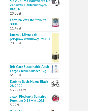
4,8V 250Ma Ładowarka Do
Zabawek Elektronicznych
KECJA
23,00
zł
Farmina Vet Life Struvite
300G
11,49
zł
Łucznik Młynek do
przypraw waniliowy PM101
23,90
zł
Brit Care Sustainable Adult
Large Chicken Insect 3kg
61,85
zł
Ecobike Basic Nexus Black
28 2022
4 799,00
zł
Jaxon Plecionka Sumatro
Premium 0,16Mm 10M
5,99
zł