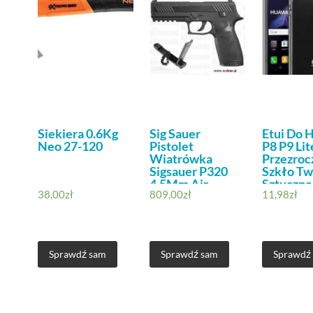
Siekiera 0.6Kg
Sig Sauer
Etui Do 
Neo 27-120
Pistolet
P8 P9 Lit
Wiatrówka
Przezroc
Sigsauer P320
Szkło T
4,5Mm Air-
Sztuczne
38,00
zł
809,00
zł
11,98
zł
P320-177-30R-
Blk
Licencjonowana
Replika
Magazynek 30X
Sprawdź sam
Sprawdź sam
Sprawdź
Śrut Diabolo Co2
Blowback