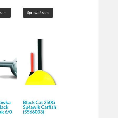
 sam
Sprawdź sam
łówka
Black Cat 250G
lack
Spławik Catfish
ak 6/0
(5566003)