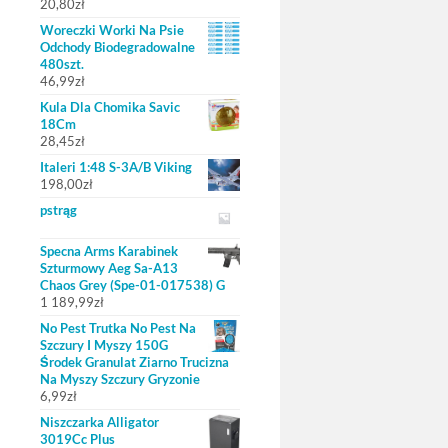
20,80
zł
Woreczki Worki Na Psie
Odchody Biodegradowalne
480szt.
46,99
zł
Kula Dla Chomika Savic
18Cm
28,45
zł
Italeri 1:48 S-3A/B Viking
198,00
zł
pstrąg
Specna Arms Karabinek
Szturmowy Aeg Sa-A13
Chaos Grey (Spe-01-017538) G
1 189,99
zł
No Pest Trutka No Pest Na
Szczury I Myszy 150G
Środek Granulat Ziarno Trucizna
Na Myszy Szczury Gryzonie
6,99
zł
Niszczarka Alligator
3019Cc Plus