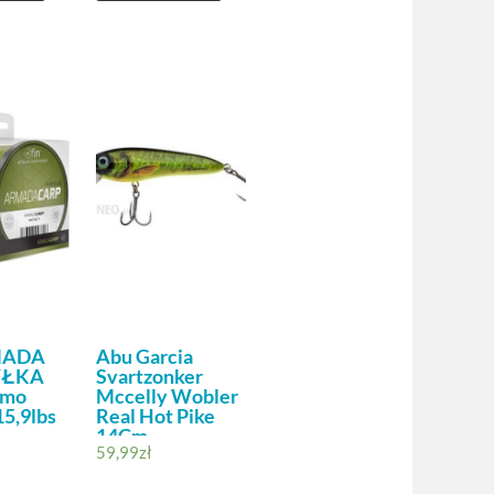
MADA
Abu Garcia
YŁKA
Svartzonker
amo
Mccelly Wobler
5,9lbs
Real Hot Pike
14Cm
59,99
zł