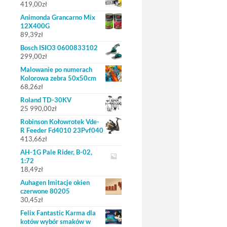
419,00
zł
Animonda Grancarno Mix
12X400G
89,39
zł
Bosch ISIO3 0600833102
299,00
zł
Malowanie po numerach
Kolorowa zebra 50x50cm
68,26
zł
Roland TD-30KV
25 990,00
zł
Robinson Kołowrotek Vde-
R Feeder Fd4010 23Pvf040
413,66
zł
AH-1G Pale Rider, B-02,
1:72
18,49
zł
Auhagen Imitacje okien
czerwone 80205
30,45
zł
Felix Fantastic Karma dla
kotów wybór smaków w