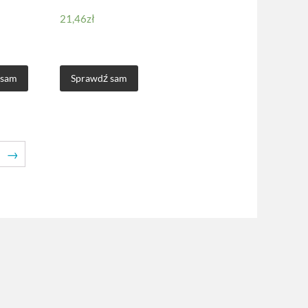
21,46
zł
 sam
Sprawdź sam
→