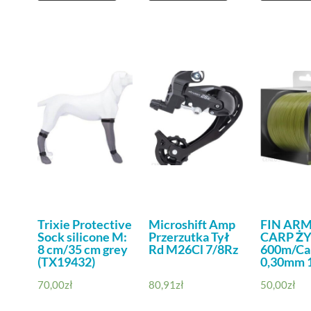
Trixie Protective
Microshift Amp
FIN AR
Sock silicone M:
Przerzutka Tył
CARP Ż
8 cm/35 cm grey
Rd M26Cl 7/8Rz
600m/C
(TX19432)
0,30mm 1
70,00
zł
80,91
zł
50,00
zł