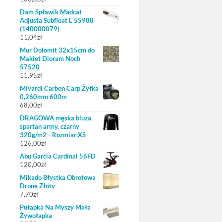
Dam Spławik Madcat
Adjusta Subfloat L 55988
(140000079)
11,04
zł
Mur Dolomit 32x15cm do
Makiet Dioram Noch
57520
11,95
zł
Mivardi Carbon Carp Żyłka
0,260mm 600m
68,00
zł
DRAGOWA męska bluza
spartan army, czarny
320g/m2 - Rozmiar:XS
126,00
zł
Abu Garcia Cardinal 56FD
120,00
zł
Mikado Błystka Obrotowa
Drone Złoty
7,70
zł
Pułapka Na Myszy Mała
Żywołapka