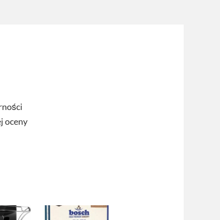
rności
ej oceny