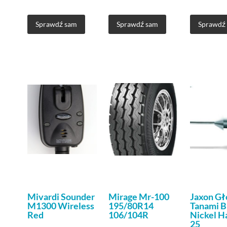
Sprawdź sam
Sprawdź sam
Sprawdź
Mivardi Sounder
Mirage Mr-100
Jaxon G
M1300 Wireless
195/80R14
Tanami B
Red
106/104R
Nickel H
25