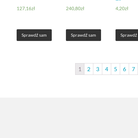
127,16
zł
240,80
zł
4,20
zł
Sprawdź sam
Sprawdź sam
Sprawdź
1
2
3
4
5
6
7