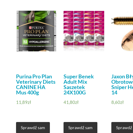
Purina Pro Plan
Super Benek
Jaxon Bł
Veterinary Diets
Adult Mix
Obrotow
CANINE HA
Saszetek
Sniper H
Mus 400g
24X100G
14
11,89
zł
41,80
zł
8,60
zł
Sprawdź sam
Sprawdź sam
Sprawdź