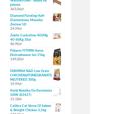
Weisskirchen - wabik na
jelenie
363,06
zł
Diamond Painting Haft
Diamentowy Mozaika
Zestaw 5D
24,99
zł
Zoetis Controline 402Mg
40-60Kg 3Szt
46,90
zł
Pokarm FITMIN Horse
Ekstrudowany len 15kg
149,00
zł
FARMINA N&D Low Grain
CHICKEN&POMEGRANATE
NEUTERED 300g
19,99
zł
Kerbl Butelka Do Karmienia
50Ml (83427)
15,18
zł
Calibra Cat Verve Gf Indoor
& Weight Chicken 3,5kg