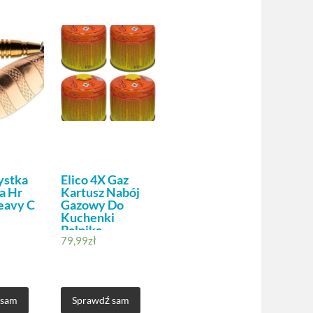
ystka
Elico 4X Gaz
a Hr
Kartusz Nabój
eavy C
Gazowy Do
Kuchenki
Palnika
79,99
zł
Cartridge300Gx4
 sam
Sprawdź sam