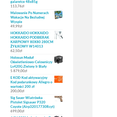
galaretce 48x85g
113,76
zł
Malowanie Po Numerach
Wakacje Na Bezludnej
Wyspie
49,99
zł
HOKKAIDO HOKKAIDO
HOKKAIDO PODBIERAK
KARPIOWY 80X80 280CM
ŻYŁKOWY W14013
62,50
zł
Holosun Moduł
Oświetleniowo-Celowniczy
Ls420G Zielony Ir Biały
5 879,00
zł
E KOD Kod aktywacyjny
Kod podarunkowy Allegro o
wartości 200 zł
200,00
zł
Sig Sauer Wiatrówka
Pistolet Sigsauer P320
Coyote (Airp32017730Rcyt)
699,00
zł