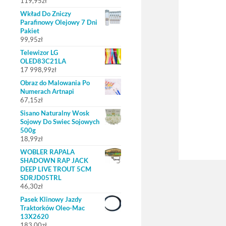
119,95
zł
Wkład Do Zniczy
Parafinowy Olejowy 7 Dni
Pakiet
99,95
zł
Telewizor LG
OLED83C21LA
17 998,99
zł
Obraz do Malowania Po
Numerach Artnapi
67,15
zł
Sisano Naturalny Wosk
Sojowy Do Swiec Sojowych
500g
18,99
zł
WOBLER RAPALA
SHADOWN RAP JACK
DEEP LIVE TROUT 5CM
SDRJD05TRL
46,30
zł
Pasek Klinowy Jazdy
Traktorków Oleo-Mac
13X2620
183,00
zł