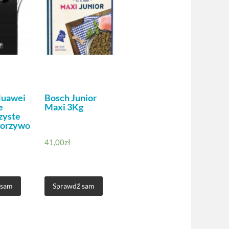
Huawei
Bosch Junior
e
Maxi 3Kg
zyste
worzywo
41,00
zł
 sam
Sprawdź sam