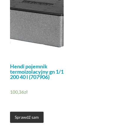
Hendi pojemnik
termoizolacyjny gn 1/1
200 40 l (707906)
100,36
zł
Sprawdź sam