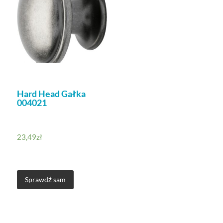
Hard Head Gałka
004021
23,49
zł
Sprawdź sam