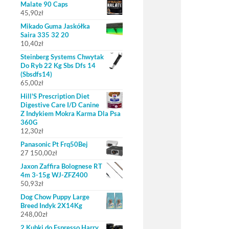
Malate 90 Caps
45,90
zł
Mikado Guma Jaskółka
Saira 335 32 20
10,40
zł
Steinberg Systems Chwytak
Do Ryb 22 Kg Sbs Dfs 14
(Sbsdfs14)
65,00
zł
Hill'S Prescription Diet
Digestive Care I/D Canine
Z Indykiem Mokra Karma Dla Psa
360G
12,30
zł
Panasonic Pt Frq50Bej
27 150,00
zł
Jaxon Zaffira Bolognese RT
4m 3-15g WJ-ZFZ400
50,93
zł
Dog Chow Puppy Large
Breed Indyk 2X14Kg
248,00
zł
2 Kubki do Espresso Harry