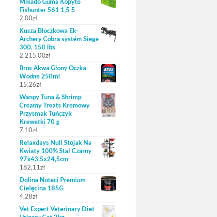
Mikado Guma Kopyto
Fishunter 561 1,5 5
2,00
zł
Kusza Bloczkowa Ek-
Archery Cobra systém Siege
300, 150 lbs
2 215,00
zł
Bros Akwa Glony Oczka
Wodne 250ml
15,26
zł
Wanpy Tuna & Shrimp
Creamy Treats Kremowy
Przysmak Tuńczyk
Krewetki 70 g
7,10
zł
Relaxdays Null Stojak Na
Kwiaty 100% Stal Czarny
97x43,5x24,5cm
182,11
zł
Dolina Noteci Premium
Cielęcina 185G
4,28
zł
Vet Expert Veterinary Diet
Urinary Cat 2kg