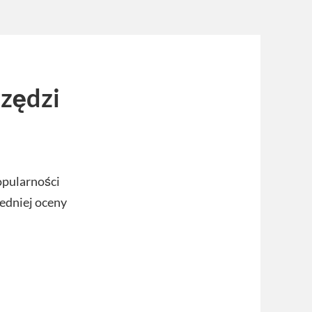
rzędzi
opularności
redniej oceny