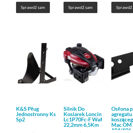
Sprawdź sam
Sprawdź sam
Sprawdź
K&S Pług
Silnik Do
Osłona p
Jednostronny Ks
Kosiarek Loncin
agregatu
Sp2
Lc1P70Fc-F Wał
kosząceg
22,2mm 6,5Km
Mac OM
104/106