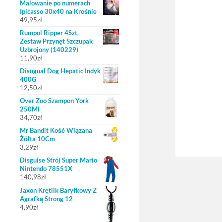
Malowanie po numerach
Ipicasso 30x40 na Krośnie
49,95
zł
Rumpol Ripper 4Szt.
Zestaw Przynęt Szczupak
Uzbrojony (140229)
11,90
zł
Disugual Dog Hepatic Indyk
400G
12,50
zł
Over Zoo Szampon York
250Ml
34,70
zł
Mr Bandit Kość Wiązana
Żółta 10Cm
3,29
zł
Disguise Strój Super Mario
Nintendo 78551X
140,98
zł
Jaxon Krętlik Baryłkowy Z
Agrafką Strong 12
4,90
zł