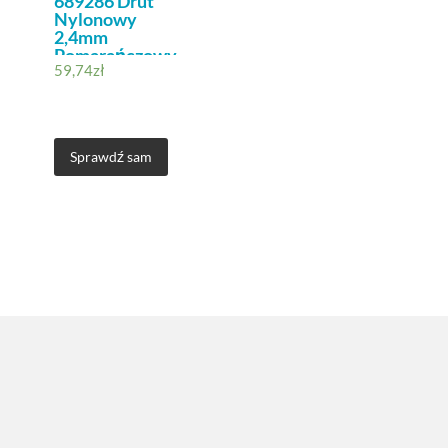
689286 Drut
Nylonowy
2,4mm
Pomarańczowy
59,74
zł
Sprawdź sam