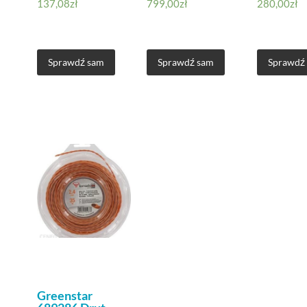
137,08
zł
799,00
zł
280,00
zł
Sprawdź sam
Sprawdź sam
Sprawdź
Greenstar