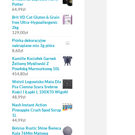
Potter
64,99
zł
Brit VD Cat Gluten & Grain
free Ultra-Hypoallergenic
2kg
129,00
zł
Piórka dekoracyjne
nakrapiane mix 3g pióra
8,60
zł
Kamille Kociołek Garnek
Żeliwny Myśliwski Z
Powłoką Marmurkową 10L
454,80
zł
Welsti Legowisko Mata Dla
Psa Ciemna Szara Srebrne
Kości I Łapki L 100X70 Wigofil
48,99
zł
Nash Instant Action
Pineapple Crush Spod Syrup
1L
44,99
zł
Bolsius Rustic Shine Świeca
Kula 76Mm Matowa