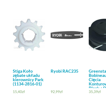
Stiga Koło
Ryobi RAC235
Greensta
zębate układu
Bobinea
kierownicy Park
Cięcia
(1134-2816-01)
Konturo
Black + 
15,40
zł
92,99
zł
35,39
zł
Glc400 
18722