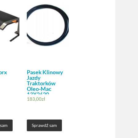
orx
Pasek Klinowy
Jazdy
Traktorków
Oleo-Mac
13X2620
183,00
zł
 sam
Sprawdź sam