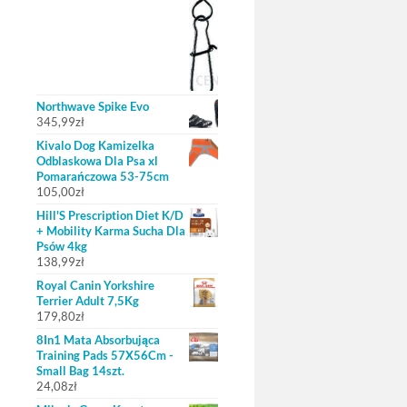
Northwave Spike Evo
345,99
zł
Kivalo Dog Kamizelka
Odblaskowa Dla Psa xl
Pomarańczowa 53-75cm
105,00
zł
Hill'S Prescription Diet K/D
+ Mobility Karma Sucha Dla
Psów 4kg
138,99
zł
Royal Canin Yorkshire
Terrier Adult 7,5Kg
179,80
zł
8In1 Mata Absorbująca
Training Pads 57X56Cm -
Small Bag 14szt.
24,08
zł