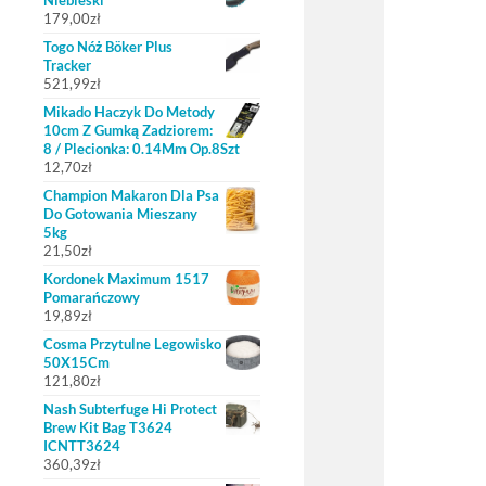
Niebieski
179,00
zł
Togo Nóż Böker Plus
Tracker
521,99
zł
Mikado Haczyk Do Metody
10cm Z Gumką Zadziorem:
8 / Plecionka: 0.14Mm Op.8Szt
12,70
zł
Champion Makaron Dla Psa
Do Gotowania Mieszany
5kg
21,50
zł
Kordonek Maximum 1517
Pomarańczowy
19,89
zł
Cosma Przytulne Legowisko
50X15Cm
121,80
zł
Nash Subterfuge Hi Protect
Brew Kit Bag T3624
ICNTT3624
360,39
zł