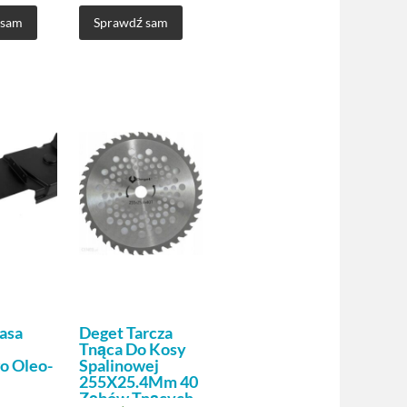
 sam
Sprawdź sam
asa
Deget Tarcza
Tnąca Do Kosy
o Oleo-
Spalinowej
255X25.4Mm 40
Zębów Tnących