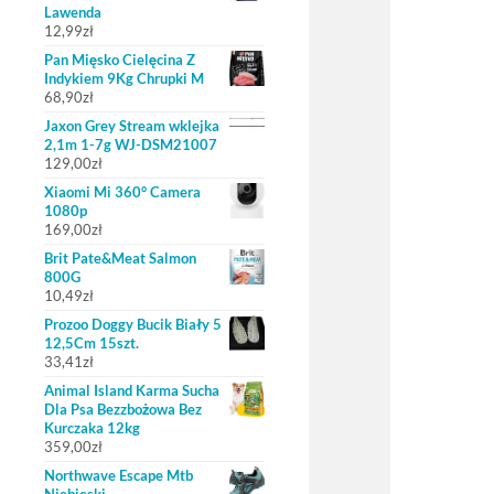
Lawenda
12,99
zł
Pan Mięsko Cielęcina Z
Indykiem 9Kg Chrupki M
68,90
zł
Jaxon Grey Stream wklejka
2,1m 1-7g WJ-DSM21007
129,00
zł
Xiaomi Mi 360° Camera
1080p
169,00
zł
Brit Pate&Meat Salmon
800G
10,49
zł
Prozoo Doggy Bucik Biały 5
12,5Cm 15szt.
33,41
zł
Animal Island Karma Sucha
Dla Psa Bezzbożowa Bez
Kurczaka 12kg
359,00
zł
Northwave Escape Mtb