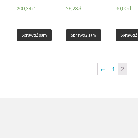
200,34
zł
28,23
zł
30,00
zł
Sprawdź sam
Sprawdź sam
Sprawdź
←
1
2