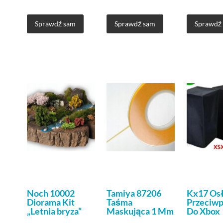
Sprawdź sam
Sprawdź sam
Sprawdź
Noch 10002
Tamiya 87206
Kx17 Os
Diorama Kit
Taśma
Przeciw
„Letnia bryza”
Maskująca 1 Mm
Do Xbox