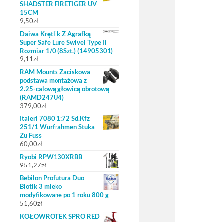
SHADSTER FIRETIGER UV
15CM
9,50
zł
Daiwa Krętlik Z Agrafką
Super Safe Lure Swivel Type Ii
Rozmiar 1/0 (8Szt.) (14905301)
9,11
zł
RAM Mounts Zaciskowa
podstawa montażowa z
2.25-calową głowicą obrotową
(RAMD247U4)
379,00
zł
Italeri 7080 1:72 Sd.Kfz
251/1 Wurfrahmen Stuka
Zu Fuss
60,00
zł
Ryobi RPW130XRBB
951,27
zł
Bebilon Profutura Duo
Biotik 3 mleko
modyfikowane po 1 roku 800 g
51,60
zł
KOŁOWROTEK SPRO RED