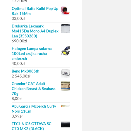
129,00
zł
Optimal Baits Kulki Pop Up
Rak 15Mm
33,00
zł
Drukarka Lexmark
Ms415Dn Mono A4 Duplex
Lan (35S0280)
690,00
zł
Halogen Lampa solarna
100Led czujka ruchu
zmierzch
40,00
zł
Benq Mx808Sth
2 545,08
zł
Grandorf CAT Adult
Chicken Breast & Seabass
70g
8,00
zł
Abu Garcia Mcperch Curly
Nors 11Cm
3,99
zł
TECHNICS OTTAVA SC-
C70 MK2 (BLACK)