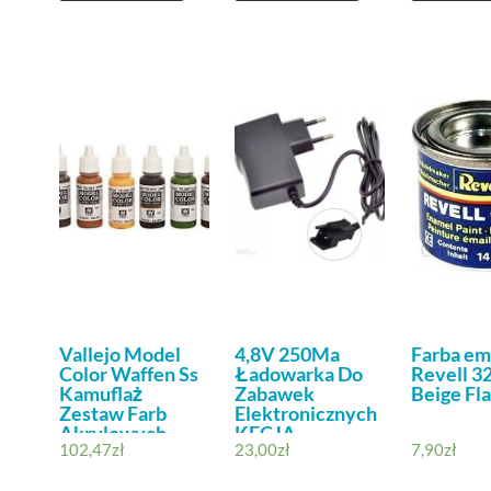
Vallejo Model
4,8V 250Ma
Farba em
Color Waffen Ss
Ładowarka Do
Revell 3
Kamuflaż
Zabawek
Beige Fl
Zestaw Farb
Elektronicznych
Akrylowych
KECJA
102,47
zł
23,00
zł
7,90
zł
Różne Kolory
8szt. VJ70180