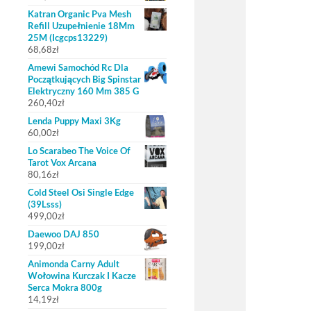
Katran Organic Pva Mesh
Refill Uzupełnienie 18Mm
25M (Icgcps13229)
68,68
zł
Amewi Samochód Rc Dla
Początkujących Big Spinstar
Elektryczny 160 Mm 385 G
260,40
zł
Lenda Puppy Maxi 3Kg
60,00
zł
Lo Scarabeo The Voice Of
Tarot Vox Arcana
80,16
zł
Cold Steel Osi Single Edge
(39Lsss)
499,00
zł
Daewoo DAJ 850
199,00
zł
Animonda Carny Adult
Wołowina Kurczak I Kacze
Serca Mokra 800g
14,19
zł