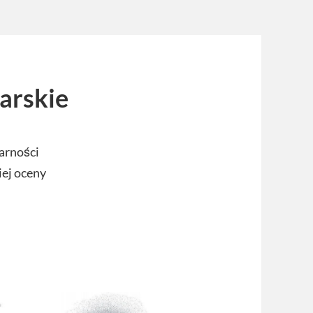
arskie
arności
iej oceny