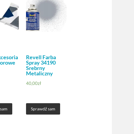
kcesoria
Revell Farba
lorowe
Spray 34190
Srebrny
Metaliczny
40,00
zł
 sam
Sprawdź sam