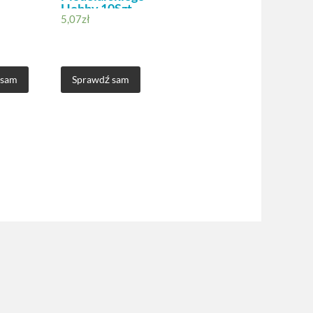
Hobby 10Szt
5,07
zł
 sam
Sprawdź sam