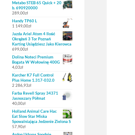
Metabo STEB 65 Quick + 20
b. 690920000
289,00
zł
Handy TP60 L
1 149,00
zł
Jazda Ariel Atom 4 Ilość
Okrążeń 3 Tor Poznań
Karting Usiądziesz Jako Kierowca
699,00
zł
Dolina Noteci Premium
Bogata W Wołowinę 400G
4,03
zł
Karcher K7 Full Control
Plus Home 1.317-032.0
2 286,93
zł
Farba Revell Spray 34371
Jasnoszary Półmat
40,00
zł
Holland Animal Care Hac
Eat Slow Star Miska
Spowalniająca Jedzenie Zielona S
57,90
zł
Ardon Urban+ Spodnie