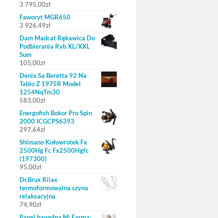
3 795,00
zł
Faworyt MGR650
3 926,49
zł
Dam Madcat Rękawica Do
Podbierania Ryb XL/XXL
Sum
105,00
zł
Denix Sa Beretta 92 Na
Tablo Z 1975R Model
1254NqTm30
583,00
zł
Energofish Bokor Pro Spin
2000 ICGCPS6393
297,64
zł
Shimano Kołowrotek Fx
2500Hg Fc Fx2500Hgfc
(197300)
95,00
zł
Dr.Brux Rilax
termoformowalna szyna
relaksacyjna
74,90
zł
Panel bawełna M: Farma: