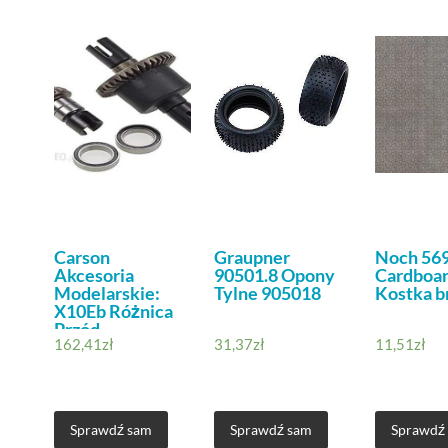
Carson
Graupner
Noch 56
Akcesoria
90501.8 Opony
Cardboar
Modelarskie:
Tylne 905018
Kostka 
X10Eb Różnica
Przód
162,41
zł
31,37
zł
11,51
zł
Kompletny
500405362
Sprawdź sam
Sprawdź sam
Sprawdź