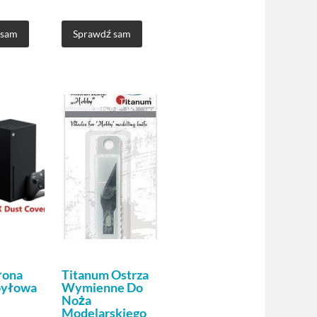
 sam
Sprawdź sam
łona
Titanum Ostrza
pyłowa
Wymienne Do
Noża
Modelarskiego