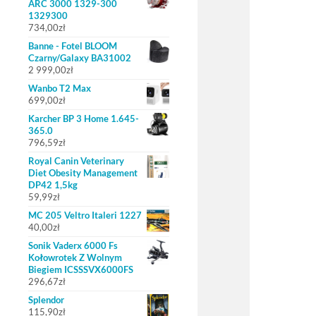
ARC 3000 1329-300
1329300
734,00
zł
Banne - Fotel BLOOM
Czarny/Galaxy BA31002
2 999,00
zł
Wanbo T2 Max
699,00
zł
Karcher BP 3 Home 1.645-
365.0
796,59
zł
Royal Canin Veterinary
Diet Obesity Management
DP42 1,5kg
59,99
zł
MC 205 Veltro Italeri 1227
40,00
zł
Sonik Vaderx 6000 Fs
Kołowrotek Z Wolnym
Biegiem ICSSSVX6000FS
296,67
zł
Splendor
115,90
zł