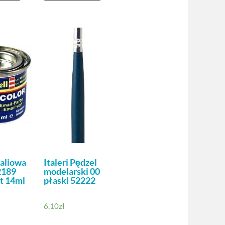
aliowa
Italeri Pędzel
2189
modelarski 00
at 14ml
płaski 52222
6,10
zł