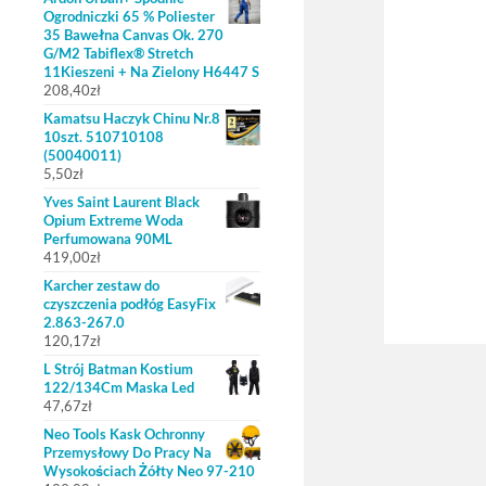
Ogrodniczki 65 % Poliester
35 Bawełna Canvas Ok. 270
G/M2 Tabiflex® Stretch
11Kieszeni + Na Zielony H6447 S
208,40
zł
Kamatsu Haczyk Chinu Nr.8
10szt. 510710108
(50040011)
5,50
zł
Yves Saint Laurent Black
Opium Extreme Woda
Perfumowana 90ML
419,00
zł
Karcher zestaw do
czyszczenia podłóg EasyFix
2.863-267.0
120,17
zł
L Strój Batman Kostium
122/134Cm Maska Led
47,67
zł
Neo Tools Kask Ochronny
Przemysłowy Do Pracy Na
Wysokościach Żółty Neo 97-210