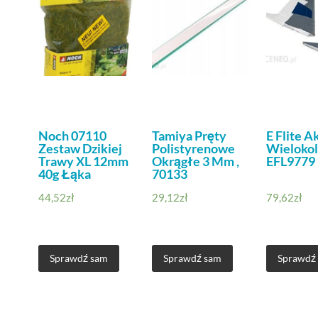
Noch 07110
Tamiya Pręty
E Flite A
Zestaw Dzikiej
Polistyrenowe
Wieloko
Trawy XL 12mm
Okrągłe 3 Mm ,
EFL9779
40g Łąka
70133
44,52
zł
29,12
zł
79,62
zł
Sprawdź sam
Sprawdź sam
Sprawdź