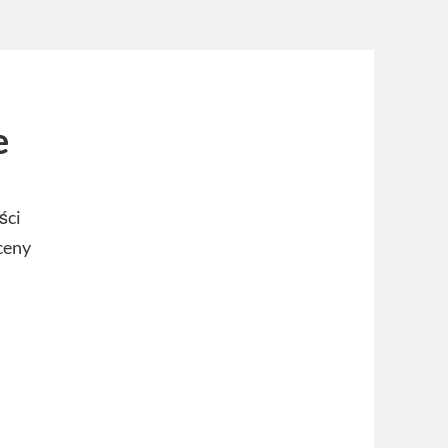
e
ści
ceny