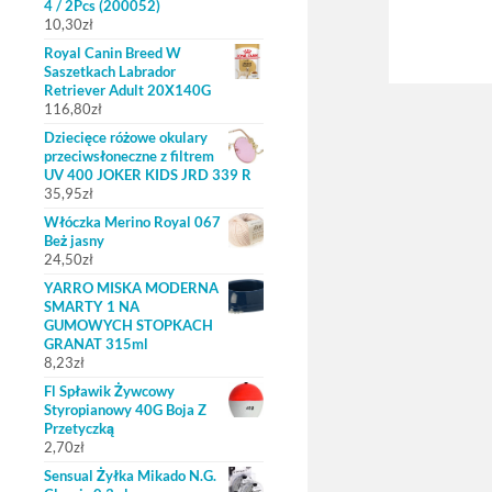
4 / 2Pcs (200052)
10,30
zł
Royal Canin Breed W
Saszetkach Labrador
Retriever Adult 20X140G
116,80
zł
Dziecięce różowe okulary
przeciwsłoneczne z filtrem
UV 400 JOKER KIDS JRD 339 R
35,95
zł
Włóczka Merino Royal 067
Beż jasny
24,50
zł
YARRO MISKA MODERNA
SMARTY 1 NA
GUMOWYCH STOPKACH
GRANAT 315ml
8,23
zł
Fl Spławik Żywcowy
Styropianowy 40G Boja Z
Przetyczką
2,70
zł
Sensual Żyłka Mikado N.G.