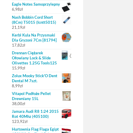
Eagle Notes Samoprzylepny
6,98
zł
Nash Bobbin Cord Short
(8Cm) T5015 (Icntt5015)
21,19
zł
Kerbl Kula Na Przysmaki
Dla Gryzoni 7Cm [81794]
17,82
zł
Drennan Ciężarek
Ołowiany Lock & Slide
Olivettes 1.25G Tools125
15,99
zł
Zolux Mooky Stick'O Dent
Dental M 7szt.
8,99
zł
Vitapol Podłoże Pellet
Drewniany 15L
38,00
zł
Jamara Audi R8 1:24 2015
Rot 40Mhz (405100)
123,92
zł
Hurtownia Flag Flaga Egipt