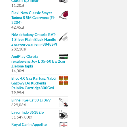
Classic 0,3 clear
11,20
zł
Flexi New Classic Smycz
Taśma S 5M Czerwona (Fl-
3204)
42,45
zł
Nóż składany Ontario RAT-
1 Silver Plain Black Handle
z grawerowaniem (8848SP)
282,10
zł
AmiPlay Obroża
regulowana Joy L 35-50 b x 2cm
Zielone łapki
14,00
zł
Elico 4X Gaz Kartusz Nabój
Gazowy Do Kuchenki
Palnika Cartridge300Gx4
79,99
zł
Einhell Ge-Cr 30 Li 36V
629,06
zł
Lavor Indo 3518Elp
31 549,00
zł
Royal Canin Appetite