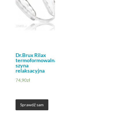
Dr.Brux Rilax
termoformowalna
szyna
relaksacyjna
74,90
zł
Sprawdź sam