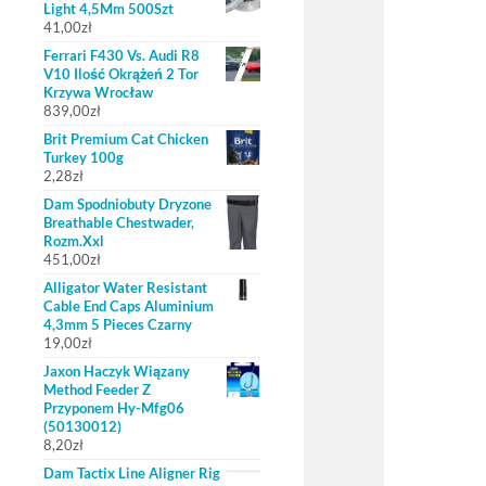
Light 4,5Mm 500Szt
41,00
zł
Ferrari F430 Vs. Audi R8
V10 Ilość Okrążeń 2 Tor
Krzywa Wrocław
839,00
zł
Brit Premium Cat Chicken
Turkey 100g
2,28
zł
Dam Spodniobuty Dryzone
Breathable Chestwader,
Rozm.Xxl
451,00
zł
Alligator Water Resistant
Cable End Caps Aluminium
4,3mm 5 Pieces Czarny
19,00
zł
Jaxon Haczyk Wiązany
Method Feeder Z
Przyponem Hy-Mfg06
(50130012)
8,20
zł
Dam Tactix Line Aligner Rig