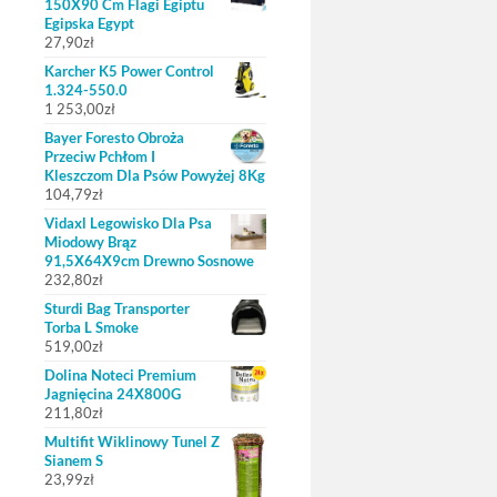
150X90 Cm Flagi Egiptu
Egipska Egypt
27,90
zł
Karcher K5 Power Control
1.324-550.0
1 253,00
zł
Bayer Foresto Obroża
Przeciw Pchłom I
Kleszczom Dla Psów Powyżej 8Kg
104,79
zł
Vidaxl Legowisko Dla Psa
Miodowy Brąz
91,5X64X9cm Drewno Sosnowe
232,80
zł
Sturdi Bag Transporter
Torba L Smoke
519,00
zł
Dolina Noteci Premium
Jagnięcina 24X800G
211,80
zł
Multifit Wiklinowy Tunel Z
Sianem S
23,99
zł