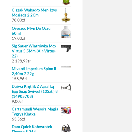
Ciszak Wahadło Mer- Izys
Mosiądz 2,2Cm
78,00
zł
Overzoo Płyn Do Oczu
60ml
19,00
zł
Sig Sauer Wiatrówka Mcx
Virtus 5,5Mm (Air-Virtus-
22)
2 198,99
zł
Mivardi Imperium Spinn Ii
2,40m 7 22g
158,96
zł
Daiwa Krętlik Z Agrafką
Egg Snap Swiwel (10Szt.) 8
(14905708)
9,00
zł
Cartamundi Wesoła Magia
Tygrys Klatka
63,56
zł
Dam Quick Kołowrotek
Finessa 8 264