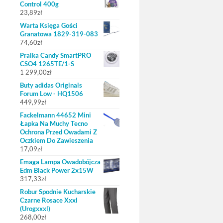
Control 400g
23,89
zł
Warta Księga Gości
Granatowa 1829-319-083
74,60
zł
Pralka Candy SmartPRO
CSO4 1265TE/1-S
1 299,00
zł
Buty adidas Originals
Forum Low - HQ1506
449,99
zł
Fackelmann 44652 Mini
Łapka Na Muchy Tecno
Ochrona Przed Owadami Z
Oczkiem Do Zawieszenia
17,09
zł
Emaga Lampa Owadobójcza
Edm Black Power 2x15W
317,33
zł
Robur Spodnie Kucharskie
Czarne Rosace Xxxl
(Urogxxxl)
268,00
zł