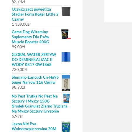
52,74
zł
Oczyszczacz powietrza
Stadler Form Roger Little 2
Czarny
1 339,00
zł
Game Dog Witaminy
Suplementy Dla Psów
Muscle Booster 400G
99,00
zł
GLOBAL WATER ZESTAW
DO DEMINERALIZACJI
WODY 0817 GW1868
730,00
zł
Shimano Łańcuch Cn-Hg95
Super Narrow 116 Ogniw
98,90
zł
No Pest Trutka No Pest Na
Szczury I Myszy 150G
Środek Granulat Ziarno Trucizna
Na Myszy Szczury Gryzonie
6,99
zł
Jaxon Nić Pva
Wolnorozpuszczalna 20M