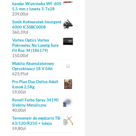
kandar Wiatrówka WF-600
5,5 mm z luneta 3-7x28
239,00
zł
Sonik Kołowrotek Insurgent
6000 ICSSBC0008
360,39
zł
Vortex Optics Vortex
Pokrowiec Na Lunetę Sure
Fit Roz. M (186179)
150,00
zł
Makita Akumulatorowy
Opryskiwacz 18 V 0Ah
623,95
zł
Pro Plan Duo Delice Adult
Łosoś 2,5Kg
59,00
zł
Revell Farba Spray 34190
Srebrny Metaliczny
40,00
zł
Termometr do wędzarni TB-
63/120/R250 + tuleja
59,80
zł