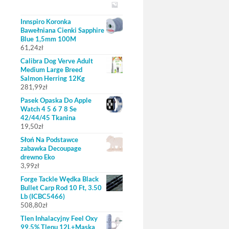
Innspiro Koronka
Bawełniana Cienki Sapphire
Blue 1,5mm 100M
61,24
zł
Calibra Dog Verve Adult
Medium Large Breed
Salmon Herring 12Kg
281,99
zł
Pasek Opaska Do Apple
Watch 4 5 6 7 8 Se
42/44/45 Tkanina
19,50
zł
Słoń Na Podstawce
zabawka Decoupage
drewno Eko
3,99
zł
Forge Tackle Wędka Black
Bullet Carp Rod 10 Ft, 3.50
Lb (ICBC5466)
508,80
zł
Tlen Inhalacyjny Feel Oxy
99,5% Tlenu 12L+Maska