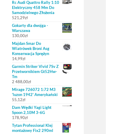
Rc Audi Quattro Rally 1:10
Elektryczny 458 Mm Do
Samodzielnego Złożenia
521,29
zł
Gokarty dla dwojga -
Warszawa
130,00
zł
Majdan Smar Do
Wiatrówek Broni Asg
Konserwacja Sprężyn
14,99
zł
Garmin Striker Vivid 7Sv Z
Przetwornikiem Gt52Hw-
Tm
2 488,00
zł
Mirage 726072 1:72 M3
'luzon 1942' Amerykański
55,12
zł
Dam Wędki Yagi Light
Spoon 2,10M 3-6G
178,90
zł
Tytan Professional Klej
montażowy Fix2 290ml