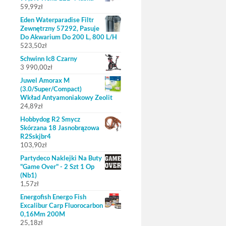
59,99
zł
Eden Waterparadise Filtr
Zewnętrzny 57292, Pasuje
Do Akwarium Do 200 L, 800 L/H
523,50
zł
Schwinn Ic8 Czarny
3 990,00
zł
Juwel Amorax M
(3.0/Super/Compact)
Wkład Antyamoniakowy Zeolit
24,89
zł
Hobbydog R2 Smycz
Skórzana 18 Jasnobrązowa
R2Sskjbr4
103,90
zł
Partydeco Naklejki Na Buty
"Game Over" - 2 Szt 1 Op
(Nb1)
1,57
zł
Energofish Energo Fish
Excalibur Carp Fluorocarbon
0,16Mm 200M
25,18
zł