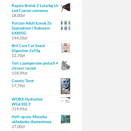
Rapala Brelok Z Latarką Uv
Led Czarno-czerwony
18,00
zł
Purizon Adult Łosoś Ze
Szpinakiem I Kokosem
6X800G
144,50
zł
Brit Care Cat Snack
Digestion 2x50g
12,70
zł
Tort z pampersów pieluch 4
chrzest roczek
158,99
zł
Cosmic Tarot
57,79
zł
WORX Hydroshot
WG630E.9
719,99
zł
Haft ręczny Mozaika
układanka diamentowa
27,00
zł