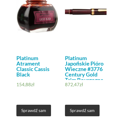
Platinum
Platinum
Atrament
Japońskie Pióro
Classic Cassis
Wieczne #3776
Black
Century Gold
Trim Bourgogne
154,88
zł
872,47
zł
C/Czerwone / 0
54 64
Mm/Ręcznie
Wykonane/Pióro
Z 14 Karatowego
Sprawdź sam
Sprawdź sam
Złota/Z
Pudełkiem