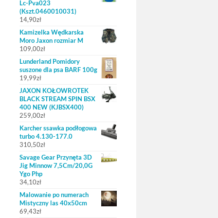
Lc-Pva023
(Kszt.0460010031)
14,90
zł
Kamizelka Wędkarska
Moro Jaxon rozmiar M
109,00
zł
Lunderland Pomidory
suszone dla psa BARF 100g
19,99
zł
JAXON KOŁOWROTEK
BLACK STREAM SPIN BSX
400 NEW (KJBSX400)
259,00
zł
Karcher ssawka podłogowa
turbo 4.130-177.0
310,50
zł
Savage Gear Przynęta 3D
Jig Minnow 7,5Cm/20,0G
Ygo Php
34,10
zł
Malowanie po numerach
Mistyczny las 40x50cm
69,43
zł