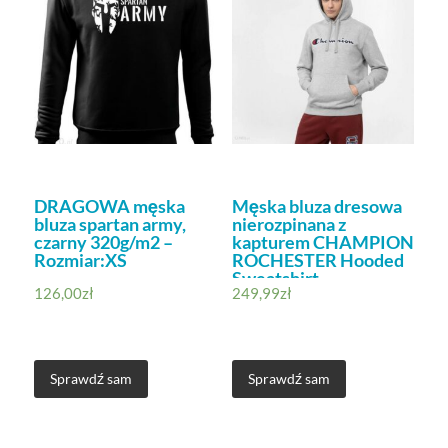
DRAGOWA męska
Męska bluza dresowa
bluza spartan army,
nierozpinana z
czarny 320g/m2 –
kapturem CHAMPION
Rozmiar:XS
ROCHESTER Hooded
Sweatshirt
126,00
zł
249,99
zł
Sprawdź sam
Sprawdź sam