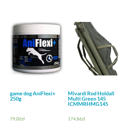
game dog AniFlexi+
Mivardi Rod Holdall
250g
Multi Green 145
ICMMRHMG145
79,00
zł
174,86
zł