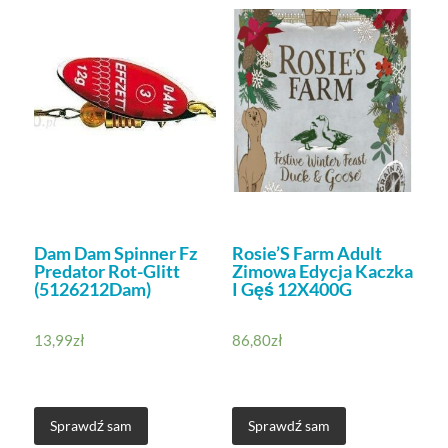
Dam Dam Spinner Fz
Rosie’S Farm Adult
Predator Rot-Glitt
Zimowa Edycja Kaczka
(5126212Dam)
I Gęś 12X400G
13,99
zł
86,80
zł
Sprawdź sam
Sprawdź sam