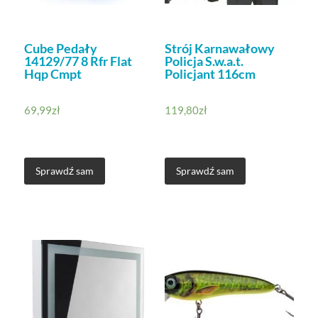
Cube Pedały
Strój Karnawałowy
14129/77 8 Rfr Flat
Policja S.w.a.t.
Hqp Cmpt
Policjant 116cm
69,99
zł
119,80
zł
Sprawdź sam
Sprawdź sam