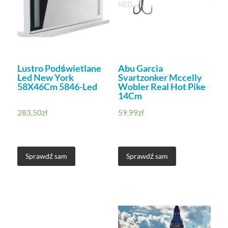
Lustro Podświetlane
Abu Garcia
Led New York
Svartzonker Mccelly
58X46Cm 5846-Led
Wobler Real Hot Pike
14Cm
283,50
zł
59,99
zł
Sprawdź sam
Sprawdź sam