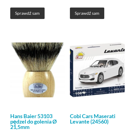
Sprawdź sam
Sprawdź sam
Hans Baier 53103
Cobi Cars Maserati
pędzel do golenia Ø
Levante (24560)
21,5mm