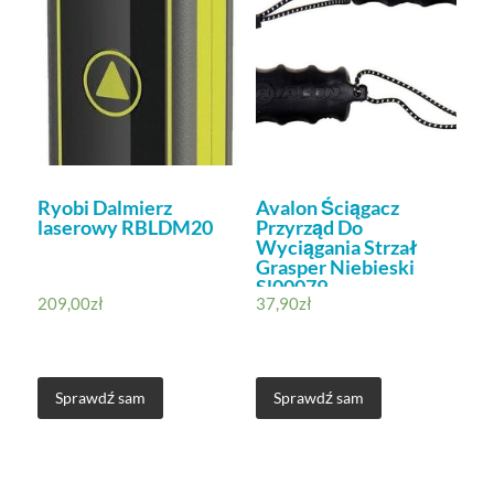
Ryobi Dalmierz
Avalon Ściągacz
laserowy RBLDM20
Przyrząd Do
Wyciągania Strzał
Grasper Niebieski
Sl00079
209,00
zł
37,90
zł
Sprawdź sam
Sprawdź sam