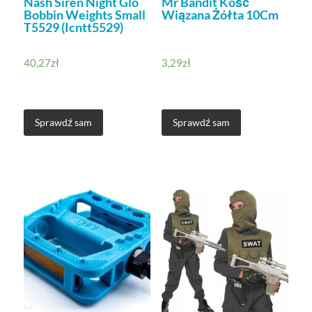
Nash Siren Night Glo
Mr Bandit Kość
Bobbin Weights Small
Wiązana Żółta 10Cm
T5529 (Icntt5529)
40,27
zł
3,29
zł
Sprawdź sam
Sprawdź sam