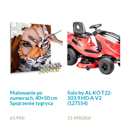
Malowanie po
Solo by AL-KO T22-
numerach, 40×50 cm
103.9 HD-A V2
Spojrzenie tygrysa
(127554)
65,99
zł
15 498,00
zł