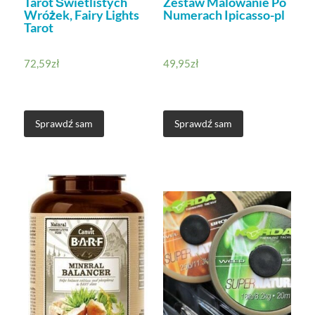
Tarot Świetlistych
Zestaw Malowanie Po
Wróżek, Fairy Lights
Numerach Ipicasso-pl
Tarot
72,59
zł
49,95
zł
Sprawdź sam
Sprawdź sam