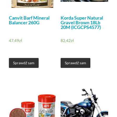
Canvit Barf Mineral
Korda Super Natural
Balancer 260G
Gravel Brown 18Lb
20M (ICGCPS4577)
47,49
zł
82,42
zł
Sprawdź sam
Sprawdź sam