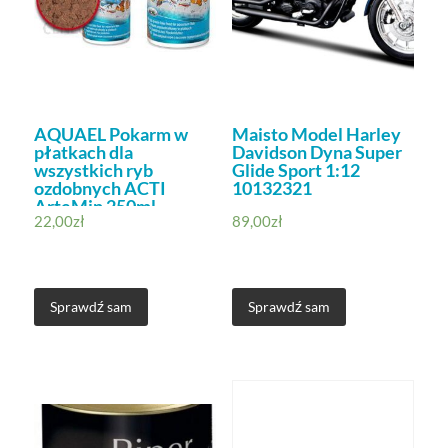
AQUAEL Pokarm w
Maisto Model Harley
płatkach dla
Davidson Dyna Super
wszystkich ryb
Glide Sport 1:12
ozdobnych ACTI
10132321
ArteMin 250ml
22,00
zł
89,00
zł
Sprawdź sam
Sprawdź sam