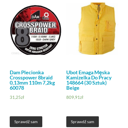
Dam Plecionka
Ubot Emaga Męska
Crosspower 8braid
Kamizelka Do Pracy
0,13mm 110m 7,2kg
148664 (30 Sztuk)
60078
Beige
31,25
zł
809,91
zł
Sprawdź sam
Sprawdź sam