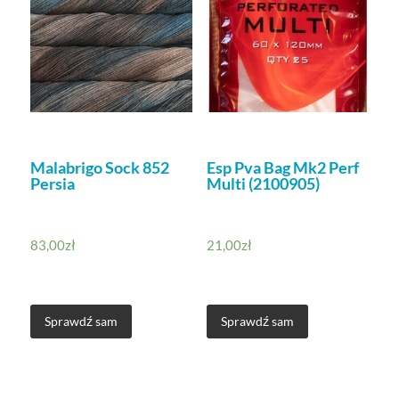
Malabrigo Sock 852
Esp Pva Bag Mk2 Perf
Persia
Multi (2100905)
83,00
zł
21,00
zł
Sprawdź sam
Sprawdź sam