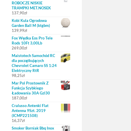
ROBOCZE NISKIE
TRAMPKI MET.NOSEK
137,90
zł
Kobi Kula Ogrodowa
Garden Ball M (ktgbm)
139,99
zł
Fox Wędka Eos Pro Tele
Rods 10Ft 3,00Lb
269,00
zł
Maistotech Samochód RC
dla początkujących
Chevrolet Camaro SS 1:24
Elektryczny RtR
98,25
zł
Mar Pol Prostownik Z
Funkcja Szybkiego
Ładowania 30A Gzl30
187,00
zł
Cralusso Antenki Flat
Antenna 9Szt. 2019
(ICMP221508)
16,37
zł
Smoker Borniak Bbq Inox