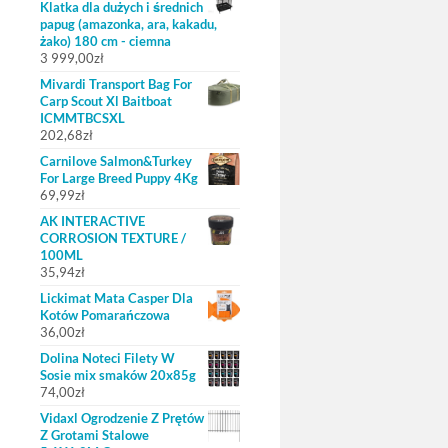
Klatka dla dużych i średnich
papug (amazonka, ara, kakadu,
żako) 180 cm - ciemna
3 999,00
zł
Mivardi Transport Bag For
Carp Scout Xl Baitboat
ICMMTBCSXL
202,68
zł
Carnilove Salmon&Turkey
For Large Breed Puppy 4Kg
69,99
zł
AK INTERACTIVE
CORROSION TEXTURE /
100ML
35,94
zł
Lickimat Mata Casper Dla
Kotów Pomarańczowa
36,00
zł
Dolina Noteci Filety W
Sosie mix smaków 20x85g
74,00
zł
Vidaxl Ogrodzenie Z Prętów
Z Grotami Stalowe