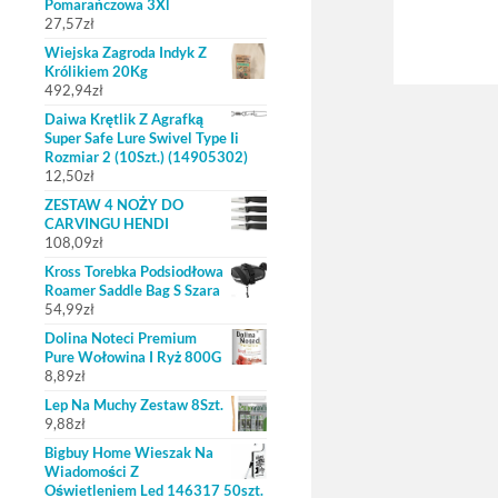
Pomarańczowa 3Xl
27,57
zł
Wiejska Zagroda Indyk Z
Królikiem 20Kg
492,94
zł
Daiwa Krętlik Z Agrafką
Super Safe Lure Swivel Type Ii
Rozmiar 2 (10Szt.) (14905302)
12,50
zł
ZESTAW 4 NOŻY DO
CARVINGU HENDI
108,09
zł
Kross Torebka Podsiodłowa
Roamer Saddle Bag S Szara
54,99
zł
Dolina Noteci Premium
Pure Wołowina I Ryż 800G
8,89
zł
Lep Na Muchy Zestaw 8Szt.
9,88
zł
Bigbuy Home Wieszak Na
Wiadomości Z
Oświetleniem Led 146317 50szt.