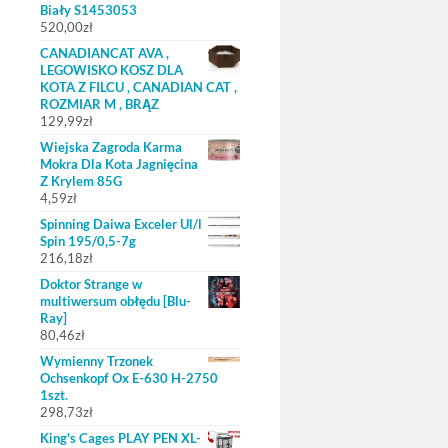
Biały S1453053
520,00
zł
CANADIANCAT AVA ,
LEGOWISKO KOSZ DLA
KOTA Z FILCU , CANADIAN CAT ,
ROZMIAR M , BRĄZ
129,99
zł
Wiejska Zagroda Karma
Mokra Dla Kota Jagnięcina
Z Krylem 85G
4,59
zł
Spinning Daiwa Exceler Ul/l
Spin 195/0,5-7g
216,18
zł
Doktor Strange w
multiwersum obłędu [Blu-
Ray]
80,46
zł
Wymienny Trzonek
Ochsenkopf Ox E-630 H-2750
1szt.
298,73
zł
King's Cages PLAY PEN XL-