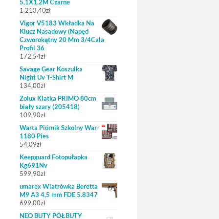
5,1X1,2M Czarne
1 213,40
zł
Vigor V5183 Wkładka Na
Klucz Nasadowy (Napęd
Czworokątny 20 Mm 3/4Cala
Profil 36
172,54
zł
Savage Gear Koszulka
Night Uv T-Shirt M
134,00
zł
Zolux Klatka PRIMO 80cm
biały szary (205418)
109,90
zł
Warta Piórnik Szkolny War-
1180 Pies
54,09
zł
Keepguard Fotopułapka
Kg691Nv
599,90
zł
umarex Wiatrówka Beretta
M9 A3 4,5 mm FDE 5.8347
699,00
zł
NEO BUTY PÓŁBUTY