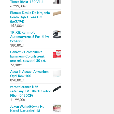
Timer Bbdst-150 V1.4
6 299,00
zł
Blomus Deska Do Krojenia
Borda Dąb 15x44 Cm
(b63794)
152,00
zł
TRIXIE Karmidło
Automatyczne 6 Posiłków
tx24383
380,80
zł
Genactiv Colostrum z
bananem (Colostrigen),
proszek, saszetki 30 szt.
73,48
zł
Aqua El Aquael Akwarium
Opti Tank 100
898,80
zł
zero tolerance Nóż
składany KVT Black Carbon
Fiber (0450CF)
1 199,00
zł
Jaxon Wahadłówka Hs
Karaś Naturalntl 18