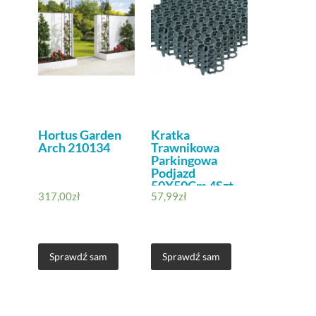
Hortus Garden
Kratka
Arch 210134
Trawnikowa
Parkingowa
Podjazd
50X50Cm 4Szt.
317,00
zł
57,99
zł
Sprawdź sam
Sprawdź sam