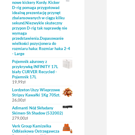
nowe kickery Kordy. Kicker
D-rig pomaga przygotować
idealną prezentację przynęt
zbalansowanych w ciągu kilku
sekund.Niezwykle skuteczny
przypon D-rig tak naprawdę nie
wymaga
przedstawienia.Dopasowanie
wielkości pozycjonera do
rozmiaru haka: Rozmiar haka 2-4
- Large
Pojemnik ażurowy z
przykrywką INFINITY 17L
biały CURVER Recycled -
Pojemnik 17L
19,99
zł
Lordzeton Uszy Wieprzowe
Stripsy Kawałki 1Kg 70Szt.
26,00
zł
Adimanti Nóż Składany
Skimen-Sh Shadow (532002)
279,00
zł
Verk Group Kamizelka
Odblaskowa Ostrzegawcza