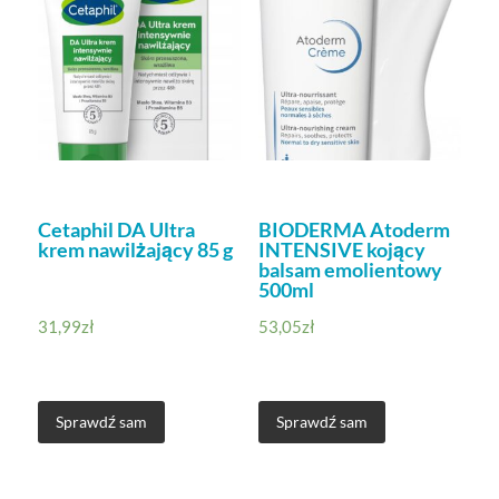
Cetaphil DA Ultra
BIODERMA Atoderm
krem nawilżający 85 g
INTENSIVE kojący
balsam emolientowy
500ml
31,99
zł
53,05
zł
Sprawdź sam
Sprawdź sam