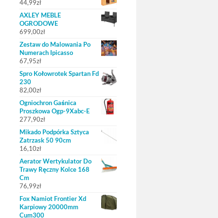
44,99
zł
AXLEY MEBLE
OGRODOWE
699,00
zł
Zestaw do Malowania Po
Numerach Ipicasso
67,95
zł
Spro Kołowrotek Spartan Fd
230
82,00
zł
Ogniochron Gaśnica
Proszkowa Ogp-9Xabc-E
277,90
zł
Mikado Podpórka Sztyca
Zatrzask 50 90cm
16,10
zł
Aerator Wertykulator Do
Trawy Ręczny Kolce 168
Cm
76,99
zł
Fox Namiot Frontier Xd
Karpiowy 20000mm
Cum300