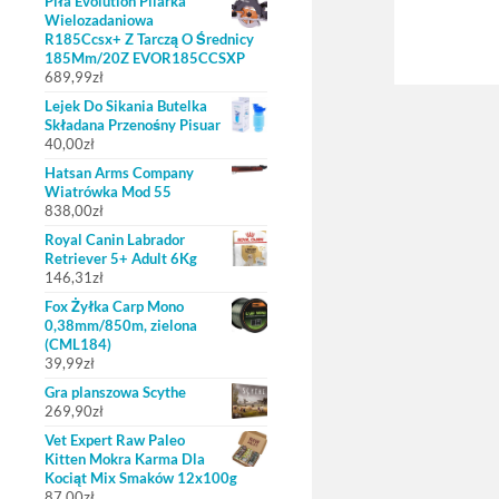
Piła Evolution Pilarka
Wielozadaniowa
R185Ccsx+ Z Tarczą O Średnicy
185Mm/20Z EVOR185CCSXP
689,99
zł
Lejek Do Sikania Butelka
Składana Przenośny Pisuar
40,00
zł
Hatsan Arms Company
Wiatrówka Mod 55
838,00
zł
Royal Canin Labrador
Retriever 5+ Adult 6Kg
146,31
zł
Fox Żyłka Carp Mono
0,38mm/850m, zielona
(CML184)
39,99
zł
Gra planszowa Scythe
269,90
zł
Vet Expert Raw Paleo
Kitten Mokra Karma Dla
Kociąt Mix Smaków 12x100g
87,00
zł