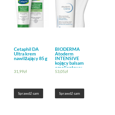
Cetaphil DA
BIODERMA
Ultra krem
Atoderm
nawilżający 85 g
INTENSIVE
kojący balsam
emolientowy
31,99
zł
53,05
zł
500ml
Sprawdź sam
Sprawdź sam