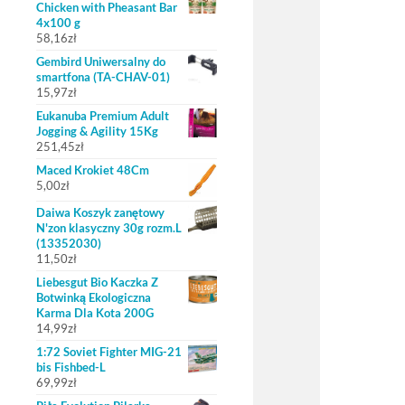
Chicken with Pheasant Bar
4x100 g
58,16
zł
Gembird Uniwersalny do
smartfona (TA-CHAV-01)
15,97
zł
Eukanuba Premium Adult
Jogging & Agility 15Kg
251,45
zł
Maced Krokiet 48Cm
5,00
zł
Daiwa Koszyk zanętowy
N'zon klasyczny 30g rozm.L
(13352030)
11,50
zł
Liebesgut Bio Kaczka Z
Botwinką Ekologiczna
Karma Dla Kota 200G
14,99
zł
1:72 Soviet Fighter MIG-21
bis Fishbed-L
69,99
zł