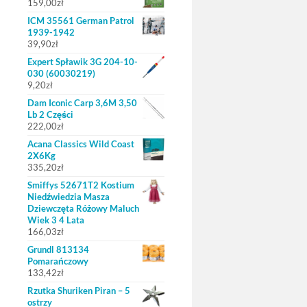
159,00
zł
ICM 35561 German Patrol
1939-1942
39,90
zł
Expert Spławik 3G 204-10-
030 (60030219)
9,20
zł
Dam Iconic Carp 3,6M 3,50
Lb 2 Części
222,00
zł
Acana Classics Wild Coast
2X6Kg
335,20
zł
Smiffys 52671T2 Kostium
Niedźwiedzia Masza
Dziewczęta Różowy Maluch
Wiek 3 4 Lata
166,03
zł
Grundl 813134
Pomarańczowy
133,42
zł
Rzutka Shuriken Piran – 5
ostrzy