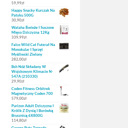
59,99
zł
Happy Snacky Kurczak Na
Patyku 500G
30,90
zł
Wataha Świeże I Suszone
Mięso Dziczyzna 12Kg
339,99
zł
Falco Wild Cat Futerał Na
Monokular I Sprzęt
Myśliwski Zielony
282,00
zł
Bsh Nóż Składany W
Wojskowym Klimacie N-
547A (210330)
29,90
zł
Coden Fitness Orbitrek
Magnetyczny Coden 700
579,00
zł
Purizon Adult Dziczyzna I
Królik Z Dynią I Borówką
Brusznicą 6X800G
114,80
zł
Gaerne Buty Tornado