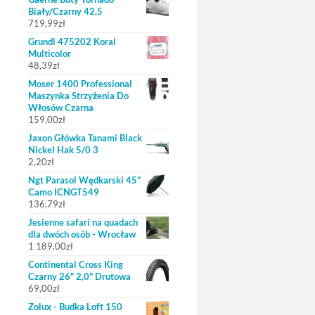
Biały/Czarny 42,5
719,99
zł
Grundl 475202 Koral
Multicolor
48,39
zł
Moser 1400 Professional
Maszynka Strzyżenia Do
Włosów Czarna
159,00
zł
Jaxon Główka Tanami Black
Nickel Hak 5/0 3
2,20
zł
Ngt Parasol Wędkarski 45"
Camo ICNGT549
136,79
zł
Jesienne safari na quadach
dla dwóch osób - Wrocław
1 189,00
zł
Continental Cross King
Czarny 26" 2,0" Drutowa
69,00
zł
Zolux - Budka Loft 150