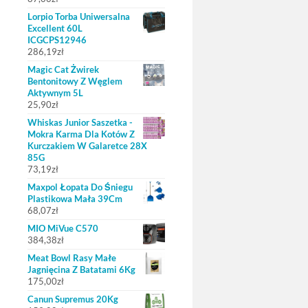
Lorpio Torba Uniwersalna
Excellent 60L
ICGCPS12946
286,19
zł
Magic Cat Żwirek
Bentonitowy Z Węglem
Aktywnym 5L
25,90
zł
Whiskas Junior Saszetka -
Mokra Karma Dla Kotów Z
Kurczakiem W Galaretce 28X
85G
73,19
zł
Maxpol Łopata Do Śniegu
Plastikowa Mała 39Cm
68,07
zł
MIO MiVue C570
384,38
zł
Meat Bowl Rasy Małe
Jagnięcina Z Batatami 6Kg
175,00
zł
Canun Supremus 20Kg