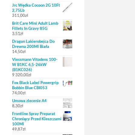
Jrc Wędka Cocoon 2G 10Ft
2,75Lb
311,00
zł
Brit Care Mini Adult Lamb
Fillets In Gravy 85G
3,51
zł
Dragon Lakierobejca Do
Drewna 200Ml Biała
14,50
zł
Viessmann Vitodens 100-
W B1KC 6,5-26kW
(B1KC026)
9 320,00
zł
Fox Black Label Powergrip
Bobbin Blue CBI053
74,00
zł
Umowa zlecenie A4
8,30
zł
Frontline Spray Preparat
Chroniący Przed Kleszczami
100Ml
49,87
zł