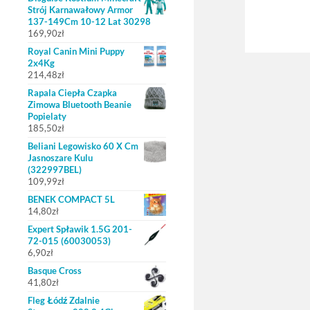
Strój Karnawałowy Armor
137-149Cm 10-12 Lat 30298
169,90
zł
Royal Canin Mini Puppy
2x4Kg
214,48
zł
Rapala Ciepła Czapka
Zimowa Bluetooth Beanie
Popielaty
185,50
zł
Beliani Legowisko 60 X Cm
Jasnoszare Kulu
(322997BEL)
109,99
zł
BENEK COMPACT 5L
14,80
zł
Expert Spławik 1.5G 201-
72-015 (60030053)
6,90
zł
Basque Cross
41,80
zł
Fleg Łódź Zdalnie