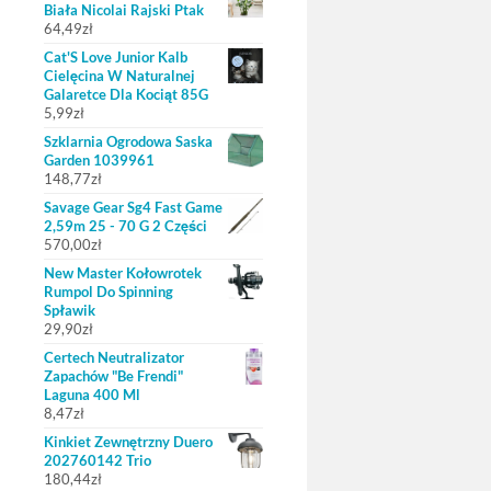
Biała Nicolai Rajski Ptak
64,49
zł
Cat'S Love Junior Kalb
Cielęcina W Naturalnej
Galaretce Dla Kociąt 85G
5,99
zł
Szklarnia Ogrodowa Saska
Garden 1039961
148,77
zł
Savage Gear Sg4 Fast Game
2,59m 25 - 70 G 2 Części
570,00
zł
New Master Kołowrotek
Rumpol Do Spinning
Spławik
29,90
zł
Certech Neutralizator
Zapachów "Be Frendi"
Laguna 400 Ml
8,47
zł
Kinkiet Zewnętrzny Duero
202760142 Trio
180,44
zł