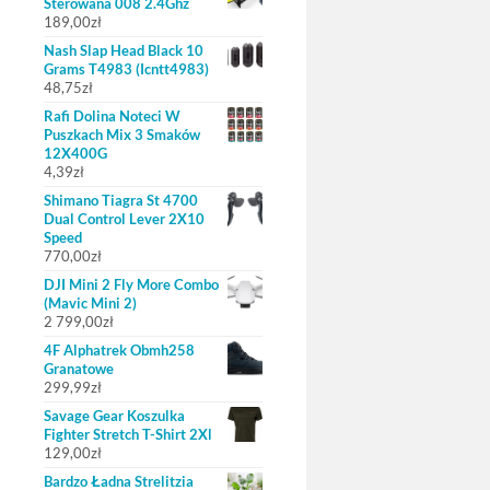
Sterowana 008 2.4Ghz
189,00
zł
Nash Slap Head Black 10
Grams T4983 (Icntt4983)
48,75
zł
Rafi Dolina Noteci W
Puszkach Mix 3 Smaków
12X400G
4,39
zł
Shimano Tiagra St 4700
Dual Control Lever 2X10
Speed
770,00
zł
DJI Mini 2 Fly More Combo
(Mavic Mini 2)
2 799,00
zł
4F Alphatrek Obmh258
Granatowe
299,99
zł
Savage Gear Koszulka
Fighter Stretch T-Shirt 2Xl
129,00
zł
Bardzo Ładna Strelitzia