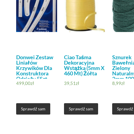
Donwei Zestaw
Ciao Taśma
Sznurek
Liniałów
Dekoracyjna
Bawełni
Krzywików Dla
Wstążka (5mm X
Zielony
Konstruktora
460 Mt) Żółta
Naturaln
Odzieży 5Szt
2mm 100
499,00
zł
39,51
zł
8,99
zł
Aluminium
Sprawdź sam
Sprawdź sam
Sprawdź