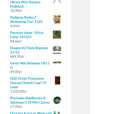
Ukryta Mini Kamera
Podsłuch
78,90
zł
Pedigree Rodeo Z
Wołowiną 7szt. 122G
4,49
zł
Poszycie leśne / 60szt.
Faller 181255
84,66
zł
Dragon X2 Slate Brązowy
21/22
689,99
zł
Ganzo Nóż Składany G611
G
49,00
zł
GGD Drzwi Przesuwne
Heaven Orzech Capri 70
Lewe
1 010,00
zł
Plecionka Wędkarska 8-
Splotowa 0,18 Mm Czarna
27,99
zł
Disguise Kostium Minecraft