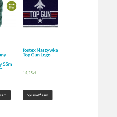
fostex Naszywka
any
Top Gun Logo
y 55m
g
14,25
zł
 sam
Sprawdź sam