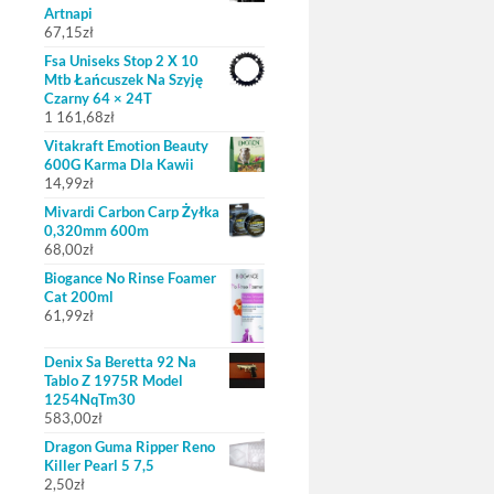
Artnapi
67,15
zł
Fsa Uniseks Stop 2 X 10
Mtb Łańcuszek Na Szyję
Czarny 64 × 24T
1 161,68
zł
Vitakraft Emotion Beauty
600G Karma Dla Kawii
14,99
zł
Mivardi Carbon Carp Żyłka
0,320mm 600m
68,00
zł
Biogance No Rinse Foamer
Cat 200ml
61,99
zł
Denix Sa Beretta 92 Na
Tablo Z 1975R Model
1254NqTm30
583,00
zł
Dragon Guma Ripper Reno
Killer Pearl 5 7,5
2,50
zł