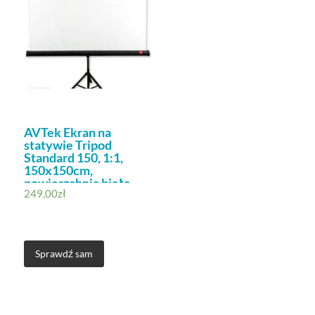
AVTek Ekran na
statywie Tripod
Standard 150, 1:1,
150x150cm,
powierzchnia biała,
249,00
zł
matowa
Sprawdź sam