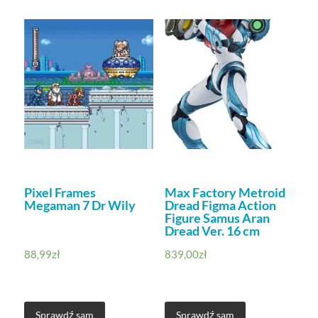
Pixel Frames
Max Factory Metroid
Megaman 7 Dr Wily
Dread Figma Action
Figure Samus Aran
Dread Ver. 16 cm
88,99
zł
839,00
zł
Sprawdź sam
Sprawdź sam