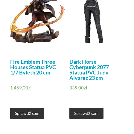
Fire Emblem Three
Dark Horse
Houses Statua PVC
Cyberpunk 2077
1/7 Byleth 20 cm
Statua PVC Judy
Alvarez 23 cm
1 459,00
zł
339,00
zł
Sprawdź sam
Sprawdź sam