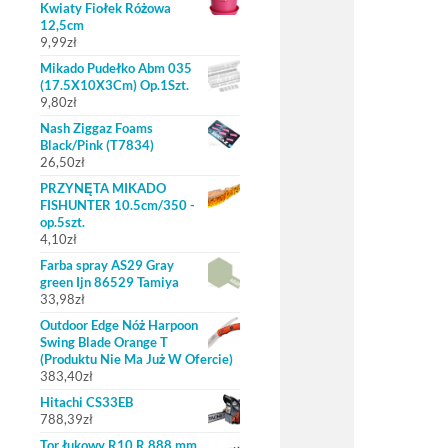
Kwiaty Fiołek Różowa
12,5cm
9,99
zł
Mikado Pudełko Abm 035
(17.5X10X3Cm) Op.1Szt.
9,80
zł
Nash Ziggaz Foams
Black/Pink (T7834)
26,50
zł
PRZYNĘTA MIKADO
FISHUNTER 10.5cm/350 -
op.5szt.
4,10
zł
Farba spray AS29 Gray
green Ijn 86529 Tamiya
33,98
zł
Outdoor Edge Nóż Harpoon
Swing Blade Orange T
(Produktu Nie Ma Już W Ofercie)
383,40
zł
Hitachi CS33EB
788,39
zł
Tor łukowy R10 R 888 mm