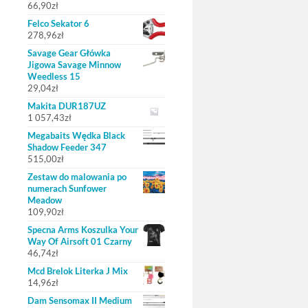
66,90
zł
Felco Sekator 6
278,96
zł
Savage Gear Główka
Jigowa Savage Minnow
Weedless 15
29,04
zł
Makita DUR187UZ
1 057,43
zł
Megabaits Wędka Black
Shadow Feeder 347
515,00
zł
Zestaw do malowania po
numerach Sunfower
Meadow
109,90
zł
Specna Arms Koszulka Your
Way Of Airsoft 01 Czarny
46,74
zł
Mcd Brelok Literka J Mix
14,96
zł
Dam Sensomax II Medium