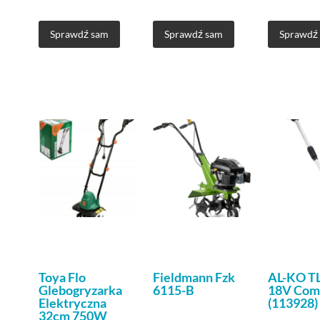
Sprawdź sam
Sprawdź sam
Sprawdź
Toya Flo
Fieldmann Fzk
AL-KO TL
Glebogryzarka
6115-B
18V Com
Elektryczna
(113928)
32cm 750W