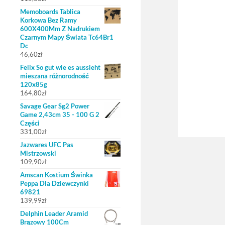
Memoboards Tablica
Korkowa Bez Ramy
600X400Mm Z Nadrukiem
Czarnym Mapy Świata Tc64Br1
Dc
46,60
zł
Felix So gut wie es aussieht
mieszana różnorodność
120x85g
164,80
zł
Savage Gear Sg2 Power
Game 2,43cm 35 - 100 G 2
Części
331,00
zł
Jazwares UFC Pas
Mistrzowski
109,90
zł
Amscan Kostium Świnka
Peppa Dla Dziewczynki
69821
139,99
zł
Delphin Leader Aramid
Brązowy 100Cm