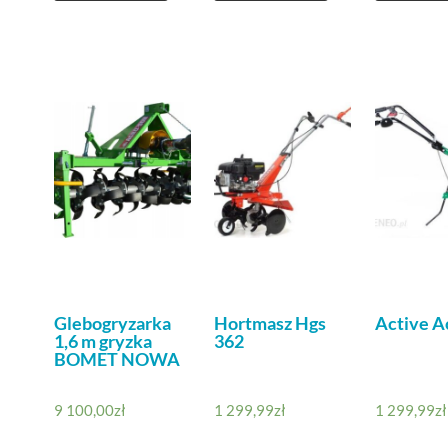
Glebogryzarka
Hortmasz Hgs
Active A
1,6 m gryzka
362
BOMET NOWA
9 100,00
zł
1 299,99
zł
1 299,99
zł