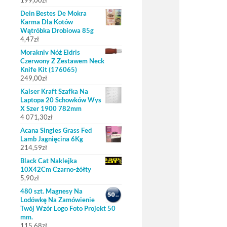
199,00
zł
Dein Bestes De Mokra
Karma Dla Kotów
Wątróbka Drobiowa 85g
4,47
zł
Morakniv Nóż Eldris
Czerwony Z Zestawem Neck
Knife Kit (176065)
249,00
zł
Kaiser Kraft Szafka Na
Laptopa 20 Schowków Wys
X Szer 1900 782mm
4 071,30
zł
Acana Singles Grass Fed
Lamb Jagnięcina 6Kg
214,59
zł
Black Cat Naklejka
10X42Cm Czarno-żółty
5,90
zł
480 szt. Magnesy Na
Lodówkę Na Zamówienie
Twój Wzór Logo Foto Projekt 50
mm.
115,68
zł