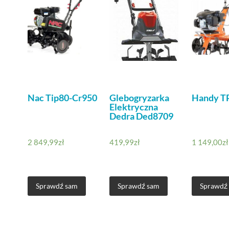
Nac Tip80-Cr950
Glebogryzarka
Handy TP
Elektryczna
Dedra Ded8709
2 849,99
zł
419,99
zł
1 149,00
zł
Sprawdź sam
Sprawdź sam
Sprawdź