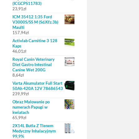
(ICGCPS11783)
23,91
zł
ICM 35412 1:35 Ford
V3000S/SS M (Sd.Kfz.3b)
Maulti
157,94
zł
Activlab Carnitine 3 128
Kaps
46,01
zł
Royal Canin Veterinary
Diet Gastro Intestinal
Canine Wet 200G
8,64
zł
Varta Akumulator Full Start
50Ah 420A 12V 78686543
239,99
zł
Obraz Malowanie po
numerach Papugi w
kwiatach
65,99
zł
2X14L Butla Z Tlenem
Medyczny Inhalacyjnym
99,9%