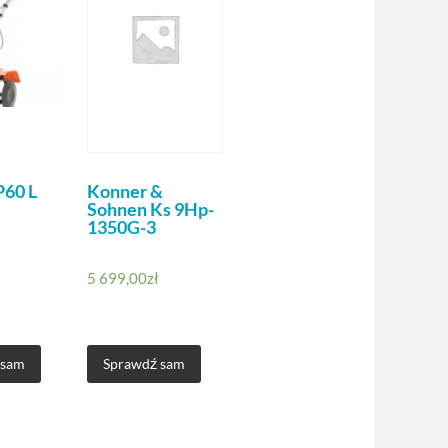
60 L
Konner &
Sohnen Ks 9Hp-
1350G-3
5 699,00
zł
 sam
Sprawdź sam