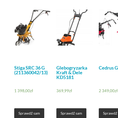
Stiga SRC 36 G
Glebogryzarka
Cedrus G
(211360042/13)
Kraft & Dele
KD5181
1 398,00
zł
369,99
zł
2 349,00
zł
Sprawdź sam
Sprawdź sam
Sprawdź