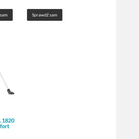
 sam
Sprawdź sam
 1820
fort