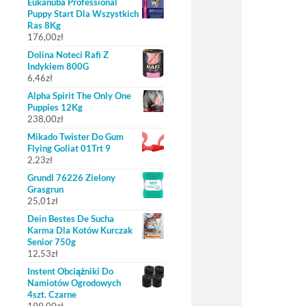
Eukanuba Professional
Puppy Start Dla Wszystkich
Ras 8Kg
176,00
zł
Dolina Noteci Rafi Z
Indykiem 800G
6,46
zł
Alpha Spirit The Only One
Puppies 12Kg
238,00
zł
Mikado Twister Do Gum
Flying Goliat 01Trt 9
2,23
zł
Grundl 76226 Zielony
Grasgrun
25,01
zł
Dein Bestes De Sucha
Karma Dla Kotów Kurczak
Senior 750g
12,53
zł
Instent Obciążniki Do
Namiotów Ogrodowych
4szt. Czarne