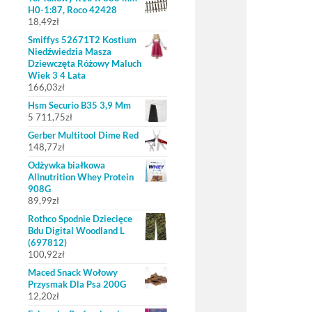
H0-1:87, Roco 42428
18,49
zł
Smiffys 52671T2 Kostium
Niedźwiedzia Masza
Dziewczęta Różowy Maluch
Wiek 3 4 Lata
166,03
zł
Hsm Securio B35 3,9 Mm
5 711,75
zł
Gerber Multitool Dime Red
148,77
zł
Odżywka białkowa
Allnutrition Whey Protein
908G
89,99
zł
Rothco Spodnie Dziecięce
Bdu Digital Woodland L
(697812)
100,92
zł
Maced Snack Wołowy
Przysmak Dla Psa 200G
12,20
zł