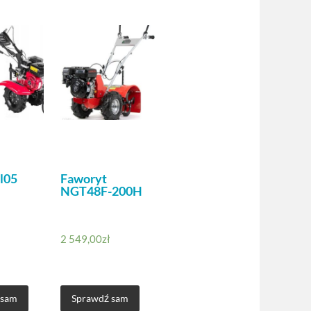
l05
Faworyt
NGT48F-200H
2 549,00
zł
 sam
Sprawdź sam