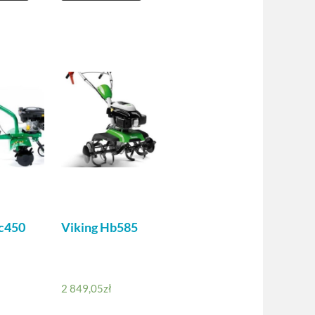
c450
Viking Hb585
2 849,05
zł