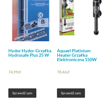
Hydor Hydor-Grzałka
Aquael Platinium
Hydrosafe Plus 25 W
Heater Grzałka
Elektroniczna 150W
74,99
zł
78,46
zł
Sprawdź sam
Sprawdź sam