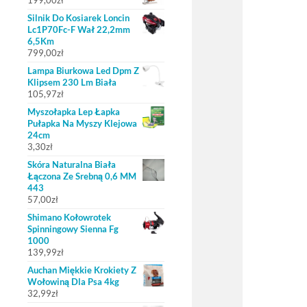
199,00
zł
Silnik Do Kosiarek Loncin
Lc1P70Fc-F Wał 22,2mm
6,5Km
799,00
zł
Lampa Biurkowa Led Dpm Z
Klipsem 230 Lm Biała
105,97
zł
Myszołapka Lep Łapka
Pułapka Na Myszy Klejowa
24cm
3,30
zł
Skóra Naturalna Biała
Łączona Ze Srebną 0,6 MM
443
57,00
zł
Shimano Kołowrotek
Spinningowy Sienna Fg
1000
139,99
zł
Auchan Miękkie Krokiety Z
Wołowiną Dla Psa 4kg
32,99
zł