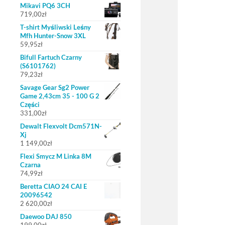
Mikavi PQ6 3CH
719,00
zł
T-shirt Myśliwski Leśny
Mfh Hunter-Snow 3XL
59,95
zł
Bifull Fartuch Czarny
(S6101762)
79,23
zł
Savage Gear Sg2 Power
Game 2,43cm 35 - 100 G 2
Części
331,00
zł
Dewalt Flexvolt Dcm571N-
Xj
1 149,00
zł
Flexi Smycz M Linka 8M
Czarna
74,99
zł
Beretta CIAO 24 CAI E
20096542
2 620,00
zł
Daewoo DAJ 850