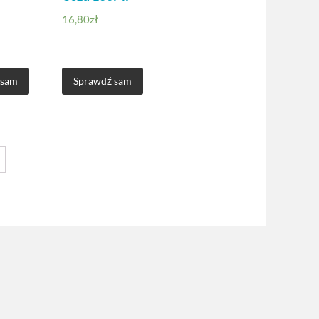
16,80
zł
 sam
Sprawdź sam