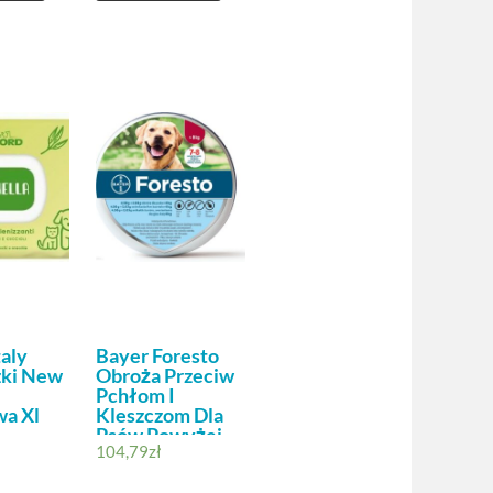
aly
Bayer Foresto
zki New
Obroża Przeciw
Pchłom I
a Xl
Kleszczom Dla
Psów Powyżej
104,79
zł
eryjne
8Kg