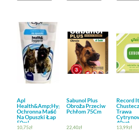
Apl
Sabunol Plus
Record It
Health&Amp;Hygiene
Obroża Przeciw
Chustec
Ochronna Maść
Pchłom 75Cm
Trawa
Na Opuszki Łap
Cytrynow
50ml
40szt
10,75
zł
22,40
zł
13,99
zł
Antybakt