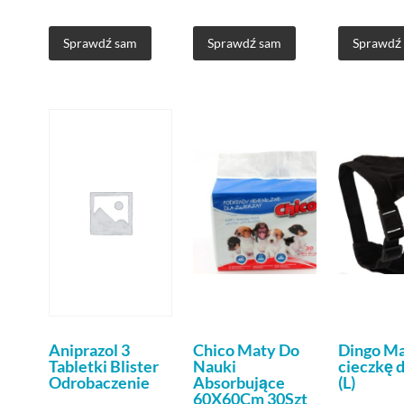
Sprawdź sam
Sprawdź sam
Sprawdź
Aniprazol 3
Chico Maty Do
Dingo Ma
Tabletki Blister
Nauki
cieczkę d
Odrobaczenie
Absorbujące
(L)
60X60Cm 30Szt