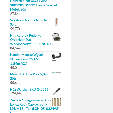
Drutach 4 Nitkowa Color
9801281 01132 Candy Skarpet
Motek 50g
27,84
zł
Sagaform Nature Nóż Do
Sera
59,77
zł
Ngt Kuferek Pudełko
Organizer Eva
Wodoodporny 303 ICNGT806
84,54
zł
Kandar Montaż Wysoki
1Częściowy 25,4Mm
11Mm A27
45,01
zł
Mivardi Active Pole 5,0m 5
25g
55,61
zł
Nóż Walther SKD (5.0866)
179,99
zł
Zestaw 6 magazynków ASG
Lonex Real-Cap do replik
M4/M16 - Tan (LON-05-032498)