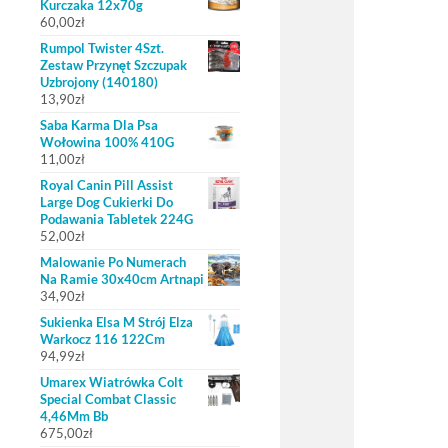
Kurczaka 12x70g
60,00
zł
Rumpol Twister 4Szt.
Zestaw Przynęt Szczupak
Uzbrojony (140180)
13,90
zł
Saba Karma Dla Psa
Wołowina 100% 410G
11,00
zł
Royal Canin Pill Assist
Large Dog Cukierki Do
Podawania Tabletek 224G
52,00
zł
Malowanie Po Numerach
Na Ramie 30x40cm Artnapi
34,90
zł
Sukienka Elsa M Strój Elza
Warkocz 116 122Cm
94,99
zł
Umarex Wiatrówka Colt
Special Combat Classic
4,46Mm Bb
675,00
zł