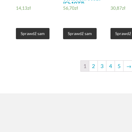
(Ch1077)
14,13
zł
56,70
zł
30,87
zł
Sprawdź sam
Sprawdź sam
Sprawdź
1
2
3
4
5
→