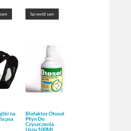
 sam
Sprawdź sam
jtki na
Biofaktor Otosol
la psa
Płyn Do
Czyszczenia
Uszu 100Ml