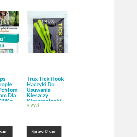
ps
Trux Tick Hook
rople
Haczyki Do
 Pchłom
Usuwania
zom Dla
Kleszczy
-20Kg
Kleszczołapki
9,99
zł
 sam
Sprawdź sam