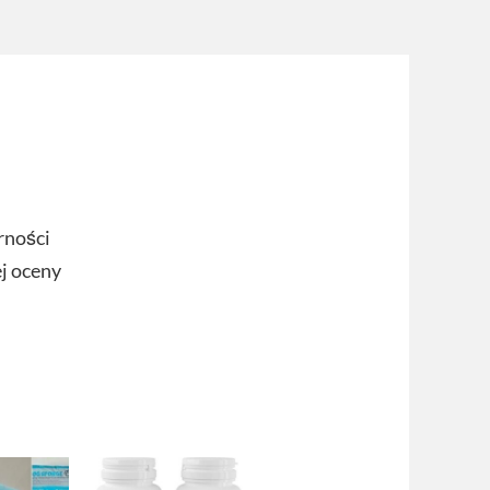
rności
ej oceny