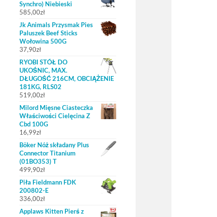
Synchro) Niebieski
585,00
zł
Jk Animals Przysmak Pies
Paluszek Beef Sticks
Wołowina 500G
37,90
zł
RYOBI STÓŁ DO
UKOŚNIC, MAX.
DŁUGOŚĆ 216CM, OBCIĄŻENIE
181KG, RLS02
519,00
zł
Milord Mięsne Ciasteczka
Właściwości Cielęcina Z
Cbd 100G
16,99
zł
Böker Nóż składany Plus
Connector Titanium
(01BO353) T
499,90
zł
Piła Fieldmann FDK
200802-E
336,00
zł
Applaws Kitten Pierś z