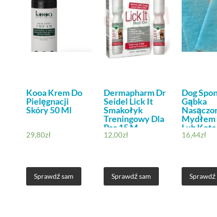
Kooa Krem Do
Dermapharm Dr
Dog Spo
Pielęgnacji
Seidel Lick It
Gąbka
Skóry 50 Ml
Smakołyk
Nasączo
Treningowy Dla
Mydłem 
Psa 15 M
Lub Kota
29,80
zł
12,00
zł
16,44
zł
Sprawdź sam
Sprawdź sam
Sprawdź