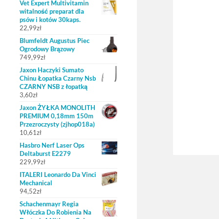
Vet Expert Multivitamin
witalność preparat dla
psów i kotów 30kaps.
22,99
zł
Blumfeldt Augustus Piec
Ogrodowy Brązowy
749,99
zł
Jaxon Haczyki Sumato
Chinu Łopatka Czarny Nsb
CZARNY NSB z łopatką
3,60
zł
Jaxon ŻYŁKA MONOLITH
PREMIUM 0,18mm 150m
Przezroczysty (zjhop018a)
10,61
zł
Hasbro Nerf Laser Ops
Deltaburst E2279
229,99
zł
ITALERI Leonardo Da Vinci
Mechanical
94,52
zł
Schachenmayr Regia
Włóczka Do Robienia Na