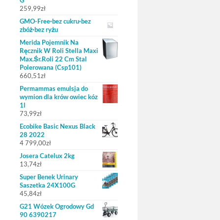
G
259,99
zł
GMO-Free·bez cukru·bez
zbóż·bez ryżu
Merida Pojemnik Na
Ręcznik W Roli Stella Maxi
Max.Śr.Roli 22 Cm Stal
Polerowana (Csp101)
660,51
zł
Permammas emulsja do
wymion dla krów owiec kóz
1l
73,99
zł
Ecobike Basic Nexus Black
28 2022
4 799,00
zł
Josera Catelux 2kg
13,74
zł
Super Benek Urinary
Saszetka 24X100G
45,84
zł
G21 Wózek Ogrodowy Gd
90 6390217