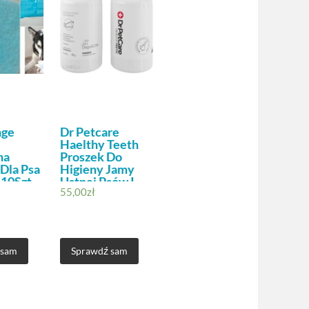
nge
Dr Petcare
Haelthy Teeth
na
Proszek Do
Dla Psa
Higieny Jamy
 10Szt.
Ustnej Psów I
55,00
zł
Kotów 60G
 sam
Sprawdź sam