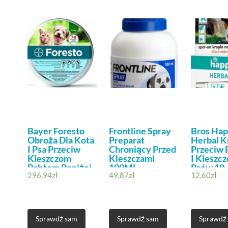
Bayer Foresto
Frontline Spray
Bros Hap
Obroża Dla Kota
Preparat
Herbal K
I Psa Przeciw
Chroniący Przed
Przeciw
Kleszczom
Kleszczami
I Kleszc
Pchłom Poniżej
100Ml
Psów 10
296,94
zł
49,87
zł
12,60
zł
8Kg Zestaw 3Szt
4Szt
Sprawdź sam
Sprawdź sam
Sprawdź