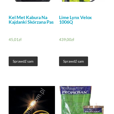
Kel Met Kabura Na
Lime Lynx Velox
Kajdanki Skórzana Pas
1006Q
45,01
zł
439,00
zł
Sprawdź sam
Sprawdź sam