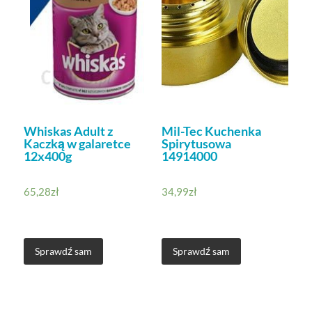
Whiskas Adult z
Mil-Tec Kuchenka
Kaczką w galaretce
Spirytusowa
12x400g
14914000
65,28
zł
34,99
zł
Sprawdź sam
Sprawdź sam