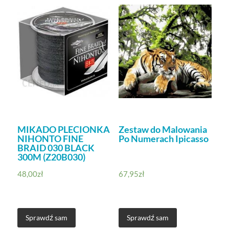
MIKADO PLECIONKA
Zestaw do Malowania
NIHONTO FINE
Po Numerach Ipicasso
BRAID 030 BLACK
300M (Z20B030)
48,00
zł
67,95
zł
Sprawdź sam
Sprawdź sam