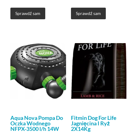
Sprawdź sam
Sprawdź sam
Aqua Nova Pompa Do
Fitmin Dog For Life
Oczka Wodnego
Jagnięcina I Ryż
NFPX-3500 l/h 14W
2X14Kg