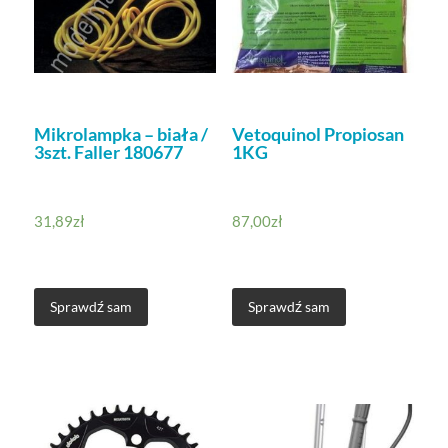
Mikrolampka – biała /
Vetoquinol Propiosan
3szt. Faller 180677
1KG
31,89
zł
87,00
zł
Sprawdź sam
Sprawdź sam