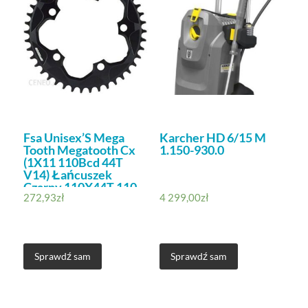
Fsa Unisex’S Mega
Karcher HD 6/15 M
Tooth Megatooth Cx
1.150-930.0
(1X11 110Bcd 44T
V14) Łańcuszek
Czarny 110X44T 110
272,93
zł
4 299,00
zł
Sprawdź sam
Sprawdź sam