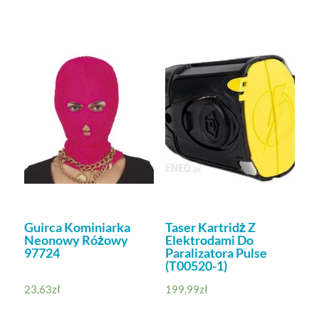
Guirca Kominiarka
Taser Kartridż Z
Neonowy Różowy
Elektrodami Do
97724
Paralizatora Pulse
(T00520-1)
23,63
zł
199,99
zł