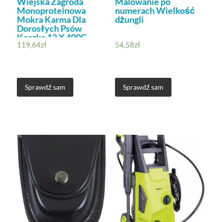
Wiejska Zagroda
Malowanie po
Monoproteinowa
numerach Wielkość
Mokra Karma Dla
dżungli
Dorosłych Psów
Kaczka 12 X 400G
119,64
zł
54,58
zł
Sprawdź sam
Sprawdź sam