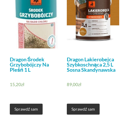
Dragon Środek
Dragon Lakierobejca
Grzybobójczy Na
Szybkoschnąca 2,5 L
Pleśń 1 L
Sosna Skandynawska
15,20
zł
89,00
zł
Sprawdź sam
Sprawdź sam