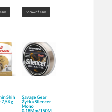
 sam
Sprawdź sam
nin Shih
Savage Gear
t 7,5Kg
Żyłka Silencer
Mono
0.18Mm/150M