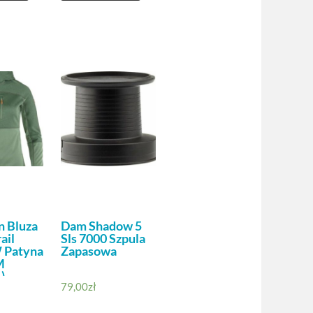
n Bluza
Dam Shadow 5
ail
Sls 7000 Szpula
 Patyna
Zapasowa
M
)
79,00
zł