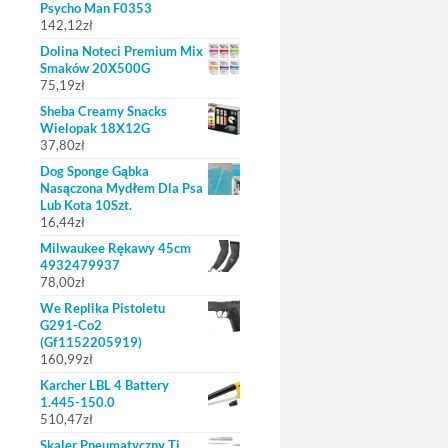
Psycho Man F0353
142,12
zł
Dolina Noteci Premium Mix
Smaków 20X500G
75,19
zł
Sheba Creamy Snacks
Wielopak 18X12G
37,80
zł
Dog Sponge Gąbka
Nasączona Mydłem Dla Psa
Lub Kota 10Szt.
16,44
zł
Milwaukee Rękawy 45cm
4932479937
78,00
zł
We Replika Pistoletu
G291-Co2
(Gf1152205919)
160,99
zł
Karcher LBL 4 Battery
1.445-150.0
510,47
zł
Skaler Pneumatyczny Ti