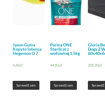
Jaxon Guma
Purina ONE
Gloria Be
Kopyto Intensa
Sterilcat z
Dogs Z W
Hegemon O 7
wołowiną 1,5kg
60x40x6
4,40
zł
44,85
zł
200,00
zł
Sprawdź sam
Sprawdź sam
Sprawdź