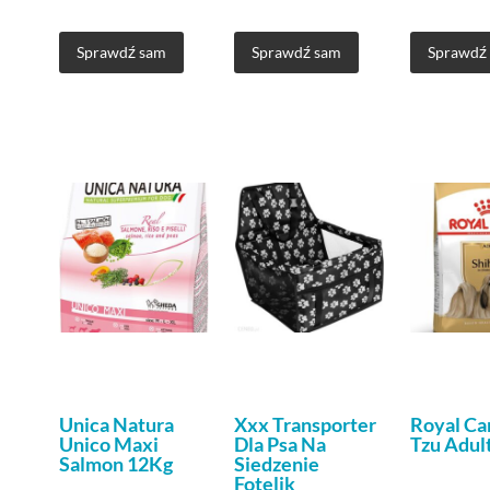
Sprawdź sam
Sprawdź sam
Sprawdź
Unica Natura
Xxx Transporter
Royal Ca
Unico Maxi
Dla Psa Na
Tzu Adul
Salmon 12Kg
Siedzenie
Fotelik