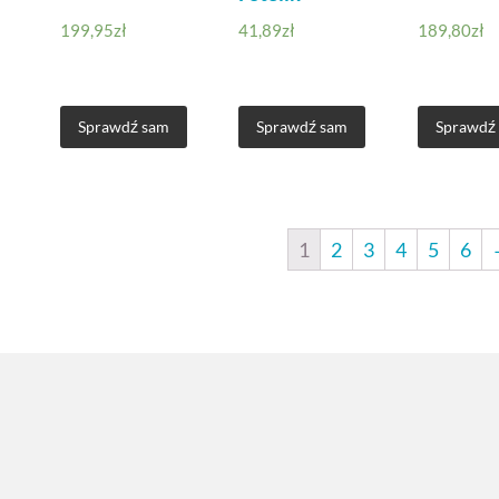
199,95
zł
41,89
zł
189,80
zł
Sprawdź sam
Sprawdź sam
Sprawdź
1
2
3
4
5
6