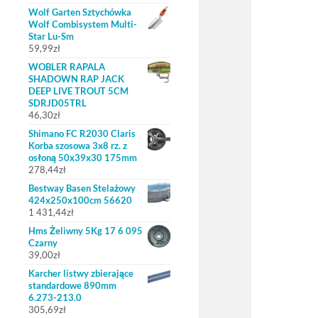
Wolf Garten Sztychówka
Wolf Combisystem Multi-
Star Lu-Sm
59,99
zł
WOBLER RAPALA
SHADOWN RAP JACK
DEEP LIVE TROUT 5CM
SDRJD05TRL
46,30
zł
Shimano FC R2030 Claris
Korba szosowa 3x8 rz. z
osłoną 50x39x30 175mm
278,44
zł
Bestway Basen Stelażowy
424x250x100cm 56620
1 431,44
zł
Hms Żeliwny 5Kg 17 6 095
Czarny
39,00
zł
Karcher listwy zbierające
standardowe 890mm
6.273-213.0
305,69
zł