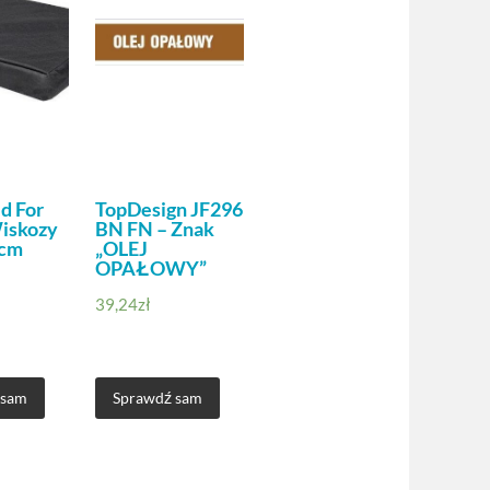
d For
TopDesign JF296
iskozy
BN FN – Znak
cm
„OLEJ
OPAŁOWY”
39,24
zł
 sam
Sprawdź sam