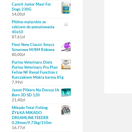
Canvit Junior Maxi For
Dogs 230G
54,00
zł
Płótno malarskie ze
szkicem do pomalowania
40x50
87,61
zł
Flexi New Classic Smycz
Sznurowa M/8M Różowa
80,00
zł
Purina Veterinary Diets
Purina Veterinary Pro Plan
Feline NF Renal Function z
Kurczakiem Mokra karma 85g
7,99
zł
Jaxon Pilkery Na Dorsza Hs
Born 3D SD 120
21,40
zł
Mikado Total Fishing
ŻYŁKA MIKADO
DREAMLINE FEEDER
0.28mm/9.73kg/150m
16,77
zł