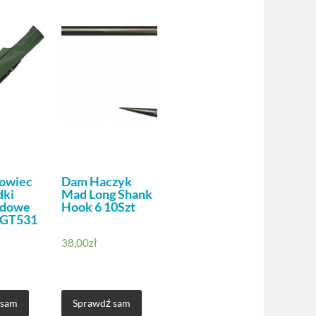
owiec
Dam Haczyk
dki
Mad Long Shank
adowe
Hook 6 10Szt
NGT531
38,00
zł
 sam
Sprawdź sam