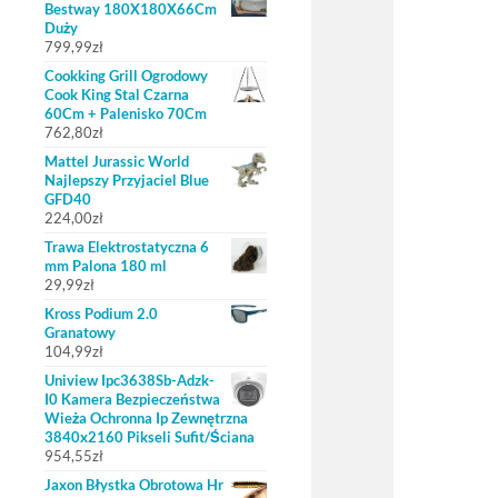
Bestway 180X180X66Cm
Duży
799,99
zł
Cookking Grill Ogrodowy
Cook King Stal Czarna
60Cm + Palenisko 70Cm
762,80
zł
Mattel Jurassic World
Najlepszy Przyjaciel Blue
GFD40
224,00
zł
Trawa Elektrostatyczna 6
mm Palona 180 ml
29,99
zł
Kross Podium 2.0
Granatowy
104,99
zł
Uniview Ipc3638Sb-Adzk-
I0 Kamera Bezpieczeństwa
Wieża Ochronna Ip Zewnętrzna
3840x2160 Pikseli Sufit/Ściana
954,55
zł
Jaxon Błystka Obrotowa Hr