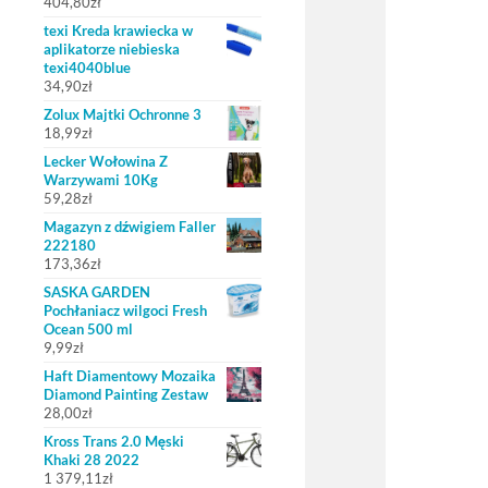
404,80
zł
texi Kreda krawiecka w
aplikatorze niebieska
texi4040blue
34,90
zł
Zolux Majtki Ochronne 3
18,99
zł
Lecker Wołowina Z
Warzywami 10Kg
59,28
zł
Magazyn z dźwigiem Faller
222180
173,36
zł
SASKA GARDEN
Pochłaniacz wilgoci Fresh
Ocean 500 ml
9,99
zł
Haft Diamentowy Mozaika
Diamond Painting Zestaw
28,00
zł
Kross Trans 2.0 Męski
Khaki 28 2022
1 379,11
zł