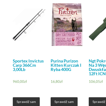
Sportex Invictus
Purina Purizon
Ngt Pokr
Carp 366Cm
Kitten Kurczak I
Na 3 Wę
3,00Lb
Ryba 400G
Dwuskł
12Ft IC
960,00
zł
16,80
zł
106,05
zł
Sprawdź sam
Sprawdź sam
Sprawdź