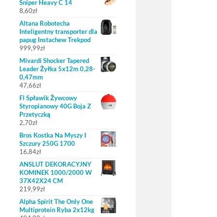
Sniper Heavy C 14
8,60
zł
Altana Robotecha
Inteligentny transporter dla
papug Instachew Trekpod
999,99
zł
Mivardi Shocker Tapered
Leader Żyłka 5x12m 0,28-
0,47mm
47,66
zł
Fl Spławik Żywcowy
Styropianowy 40G Boja Z
Przetyczką
2,70
zł
Bros Kostka Na Myszy I
Szczury 250G 1700
16,84
zł
ANSLUT DEKORACYJNY
KOMINEK 1000/2000 W
37X42X24 CM
219,99
zł
Alpha Spirit The Only One
Multiprotein Ryba 2x12kg