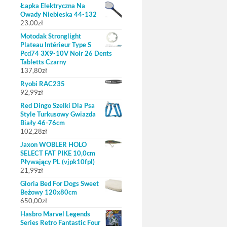
Łapka Elektryczna Na
Owady Niebieska 44-132
23,00
zł
Motodak Stronglight
Plateau Intérieur Type S
Pcd74 3X9-10V Noir 26 Dents
Tabletts Czarny
137,80
zł
Ryobi RAC235
92,99
zł
Red Dingo Szelki Dla Psa
Style Turkusowy Gwiazda
Biały 46-76cm
102,28
zł
Jaxon WOBLER HOLO
SELECT FAT PIKE 10,0cm
Pływający PL (vjpk10fpl)
21,99
zł
Gloria Bed For Dogs Sweet
Beżowy 120x80cm
650,00
zł
Hasbro Marvel Legends
Series Retro Fantastic Four