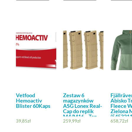
Vetfood
Zestaw 6
Fjällräve
Hemoactiv
magazynków
Abisko Tr
Blister 60Kaps
ASG Lonex Real-
Fleece W
Cap do replik
Zielona 
M4/M16 – Tan
(5453211
39,85
zł
259,99
zł
658,72
zł
(LON-05-
032498) G