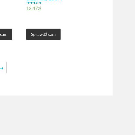
72253
12,47
zł
 sam
Sprawdź sam
→