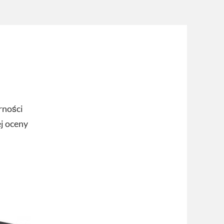
rności
ej oceny