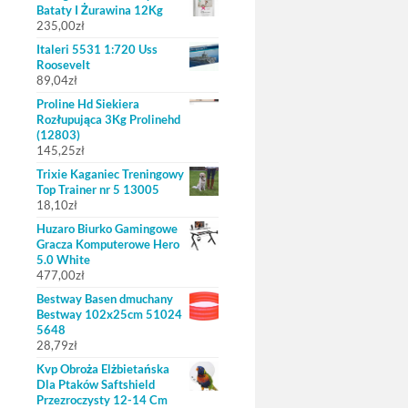
Bataty I Żurawina 12Kg
235,00
zł
Italeri 5531 1:720 Uss
Roosevelt
89,04
zł
Proline Hd Siekiera
Rozłupująca 3Kg Prolinehd
(12803)
145,25
zł
Trixie Kaganiec Treningowy
Top Trainer nr 5 13005
18,10
zł
Huzaro Biurko Gamingowe
Gracza Komputerowe Hero
5.0 White
477,00
zł
Bestway Basen dmuchany
Bestway 102x25cm 51024
5648
28,79
zł
Kvp Obroża Elżbietańska
Dla Ptaków Saftshield
Przezroczysty 12-14 Cm