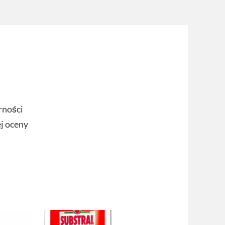
rności
ej oceny