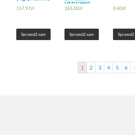
VFB12802
157,97
zł
265,00
zł
0,40
zł
Sprawdź sam
Sprawdź sam
Sprawdź
1
2
3
4
5
6