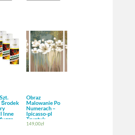
Szt.
Obraz
 Środek
Malowanie Po
ry
Numerach –
I Inne
Ipicasso-pl
Mugga
Tryptyk
149,00
zł
ray ,
t