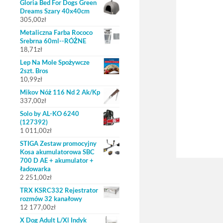
Gloria Bed For Dogs Green
Dreams Szary 40x40cm
305,00
zł
Metaliczna Farba Rococo
Srebrna 60ml--RÓŻNE
18,71
zł
Lep Na Mole Spożywcze
2szt. Bros
10,99
zł
Mikov Nóż 116 Nd 2 Ak/Kp
337,00
zł
Solo by AL-KO 6240
(127392)
1 011,00
zł
STIGA Zestaw promocyjny
Kosa akumulatorowa SBC
700 D AE + akumulator +
ładowarka
2 251,00
zł
TRX KSRC332 Rejestrator
rozmów 32 kanałowy
12 177,00
zł
X Dog Adult L/Xl Indyk