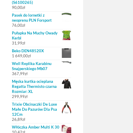
(S6100265)
90,00
zł
Pasek do lornetki z
neoprenu PLN Forsport
76,00
zł
Pułapka Na Muchy Owady
Kerbl
31,99
zł
Beko DEN48520X
1 649,00
zł
Well Replika Karabinu
Snajperskiego Mb07
367,99
zł
Męska kurtka ocieplana
Regatta Thermisto czarna
Rozmiar: XL
299,99
zł
Trixie Obcinaczki De Luxe
Małe Do Pazurów Dla Psa
12Cm
26,89
zł
Włóczka Amber Multi K 30
10,42
zł