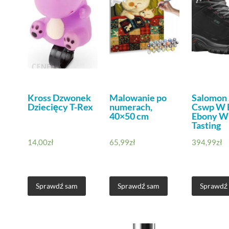
Kross Dzwonek
Malowanie po
Salomon 
Dziecięcy T-Rex
numerach,
Cswp W 
40×50 cm
Ebony W
Tasting
14,00
zł
65,99
zł
394,99
zł
Sprawdź sam
Sprawdź sam
Sprawdź