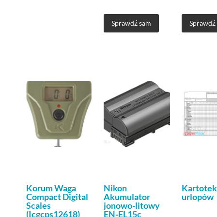
Muggas.
Sprawdź sam
Sprawdź
Korum Waga
Nikon
Kartotek
Compact Digital
Akumulator
urlopów
Scales
jonowo-litowy
(Icgcps12618)
EN-EL15c