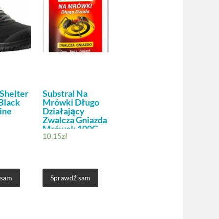
Shelter
Substral Na
Black
Mrówki Długo
ine
Działający
Zwalcza Gniazda
Mrówek 100G
10,15
zł
 sam
Sprawdź sam