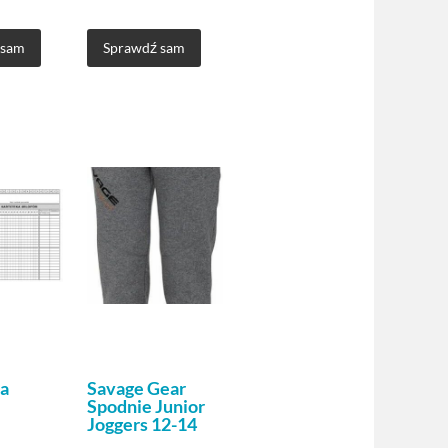
75X6
 sam
Sprawdź sam
a
Savage Gear
Spodnie Junior
Joggers 12-14