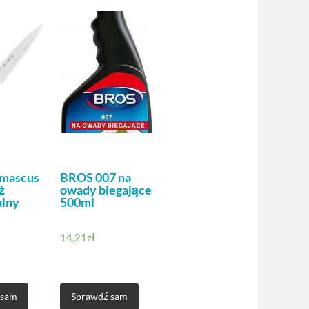
amascus
BROS 007 na
ż
owady biegające
lny
500ml
14,21
zł
 sam
Sprawdź sam