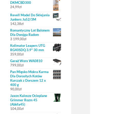
DKMCBD300
24,99
zł
Revell Model Do Sklejania
Junkers Ju52/3M
142,38
zł
Romantyczny Lot Balonem
Dla Dwojga Radom
3 199,00
zł
Kolimator Leapers UTG
RG40SDQ 3.9'' 30 mm
359,00
zł
Garaż Worx WA0810
799,00
zł
Pan Mięsko Mokra Karma
Dla Dorosłych Kotów
Kurczak z Dorszem 12 x
400 g
90,00
zł
Jaxon Kalosze Ocieplane
Grimmer Rozm 45
(Abkfa45)
104,00
zł