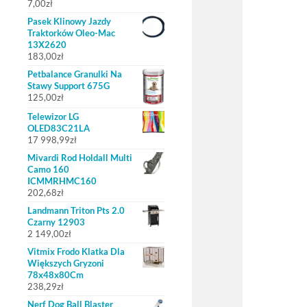
7,00
zł
Pasek Klinowy Jazdy
Traktorków Oleo-Mac
13X2620
183,00
zł
Petbalance Granulki Na
Stawy Support 675G
125,00
zł
Telewizor LG
OLED83C21LA
17 998,99
zł
Mivardi Rod Holdall Multi
Camo 160
ICMMRHMC160
202,68
zł
Landmann Triton Pts 2.0
Czarny 12903
2 149,00
zł
Vitmix Frodo Klatka Dla
Większych Gryzoni
78x48x80Cm
238,29
zł
Nerf Dog Ball Blaster