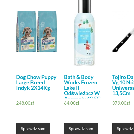
Dog Chow Puppy
Bath & Body
Tojiro D
Large Breed
Works Frozen
Vg 10 Nó
Indyk 2X14Kg
Lake II
Uniwersa
Odświeżacz W
13,5Cm
Aerozolu 42,5G
248,00
zł
64,00
zł
379,00
zł
Sprawdź sam
Sprawdź sam
Sprawdź