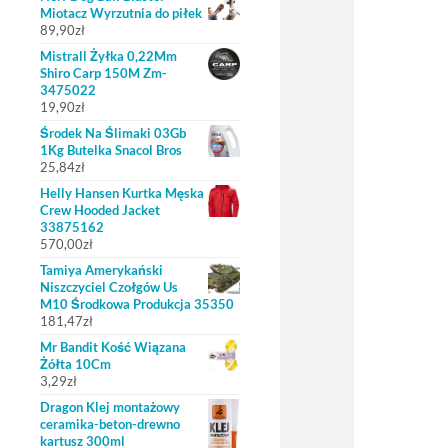
Miotacz Wyrzutnia do piłek
89,90
zł
Mistrall Żyłka 0,22Mm
Shiro Carp 150M Zm-
3475022
19,90
zł
Środek Na Ślimaki 03Gb
1Kg Butelka Snacol Bros
25,84
zł
Helly Hansen Kurtka Męska
Crew Hooded Jacket
33875162
570,00
zł
Tamiya Amerykański
Niszczyciel Czołgów Us
M10 Środkowa Produkcja 35350
181,47
zł
Mr Bandit Kość Wiązana
Żółta 10Cm
3,29
zł
Dragon Klej montażowy
ceramika-beton-drewno
kartusz 300ml