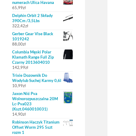
numerach Ulica Havana
65,99
zł
Delphin Orbit 2 Składy
390Cm /3,5Lbs
322,42
zł
Gerber Gear Vise Black
1019242
88,00
zł
Columbia Męski Polar
Klamath Range Full Zip
Czarny 2013604010
142,99
zł
Trixie Dozownik Do
Wodylub Suchej Karmy 0,6l
10,99
zł
Jaxon Nić Pva
Wolnorozpuszczalna 20M
Lc-Pva023
(Kszt.0460010031)
14,90
zł
Robinson Haczyk Titanium
Offset Worm 295 5szt
rozm 1