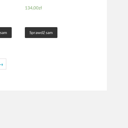
134,00
zł
 sam
Sprawdź sam
→