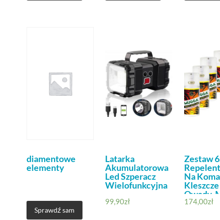
diamentowe
Latarka
Zestaw 6
elementy
Akumulatorowa
Repelent
Led Szperacz
Na Koma
Wielofunkcyjna
Kleszcze 
Owady, 
99,90
zł
174,00
zł
Strong Sp
Sprawdź sam
50% Dee