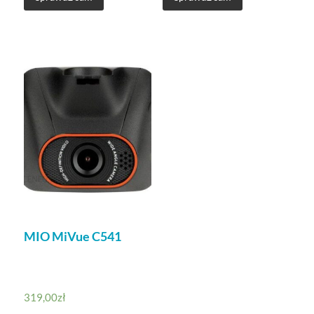
MIO MiVue C541
319,00
zł