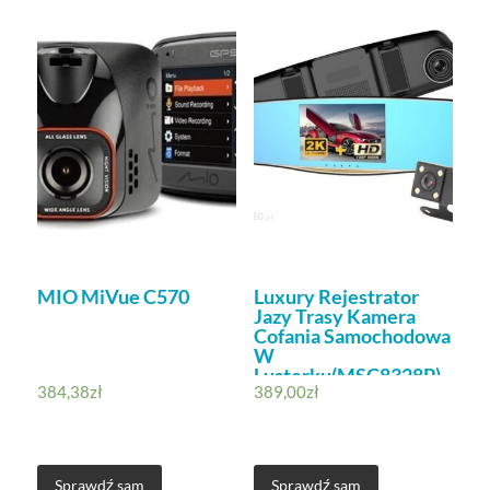
MIO MiVue C570
Luxury Rejestrator
Jazy Trasy Kamera
Cofania Samochodowa
W
Lusterku(MSC8328P)
384,38
zł
389,00
zł
Sprawdź sam
Sprawdź sam