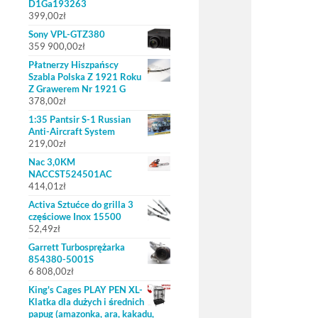
D1Ga193263
399,00
zł
Sony VPL-GTZ380
359 900,00
zł
Płatnerzy Hiszpańscy
Szabla Polska Z 1921 Roku
Z Grawerem Nr 1921 G
378,00
zł
1:35 Pantsir S-1 Russian
Anti-Aircraft System
219,00
zł
Nac 3,0KM
NACCST524501AC
414,01
zł
Activa Sztućce do grilla 3
częściowe Inox 15500
52,49
zł
Garrett Turbosprężarka
854380-5001S
6 808,00
zł
King's Cages PLAY PEN XL-
Klatka dla dużych i średnich
papug (amazonka, ara, kakadu,