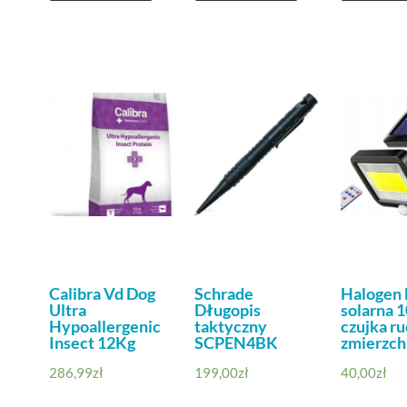
Calibra Vd Dog
Schrade
Halogen
Ultra
Długopis
solarna 
Hypoallergenic
taktyczny
czujka r
Insect 12Kg
SCPEN4BK
zmierzch
286,99
zł
199,00
zł
40,00
zł