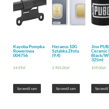
Kayoba Pompka
Heraeus 10G
Jinx PUB
Rowerowa
Sztabka Złota
Ceramic
004756
(9.4)
Black/W
325ml
24,99
zł
2 905,00
zł
109,00
zł
Sprawdź sam
Sprawdź sam
Sprawdź