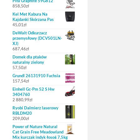
Piła Graphite 59G812
858,50
zł
Kel Met Kabura Na
Kajdanki Skórzana Pas
45,01
zł
DeWalt Odkurzacz
przemysłowy (DCV501LN-
XJ)
687,46
zł
Domek dla ptaków
naturalny zielony
57,50
zł
Grundl 26131910 Fuchsia
157,54
zł
Einhell Gc-Pm 52 S Hw
3404760
2 880,99
zł
Ryobi Dalmierz laserowy
RBLDM20
209,00
zł
Power of Nature Natural
Cat Grain Free Meadowland
Mix kurczak indyk łosoś 7,5kg