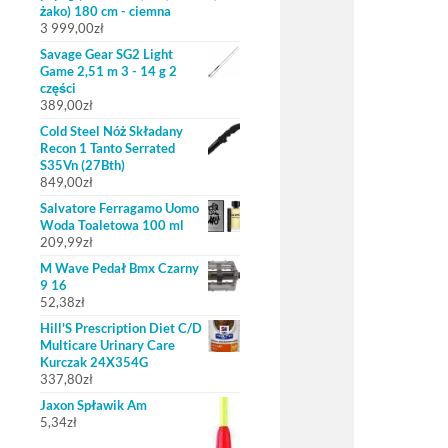
żako) 180 cm - ciemna
3 999,00
zł
Savage Gear SG2 Light
Game 2,51 m 3 - 14 g 2
części
389,00
zł
Cold Steel Nóż Składany
Recon 1 Tanto Serrated
S35Vn (27Bth)
849,00
zł
Salvatore Ferragamo Uomo
Woda Toaletowa 100 ml
209,99
zł
M Wave Pedał Bmx Czarny
9 16
52,38
zł
Hill'S Prescription Diet C/D
Multicare Urinary Care
Kurczak 24X354G
337,80
zł
Jaxon Spławik Am
5,34
zł