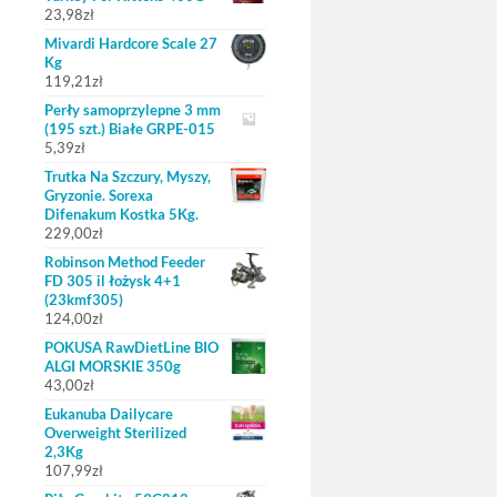
23,98
zł
Mivardi Hardcore Scale 27
Kg
119,21
zł
Perły samoprzylepne 3 mm
(195 szt.) Białe GRPE-015
5,39
zł
Trutka Na Szczury, Myszy,
Gryzonie. Sorexa
Difenakum Kostka 5Kg.
229,00
zł
Robinson Method Feeder
FD 305 il łożysk 4+1
(23kmf305)
124,00
zł
POKUSA RawDietLine BIO
ALGI MORSKIE 350g
43,00
zł
Eukanuba Dailycare
Overweight Sterilized
2,3Kg
107,99
zł