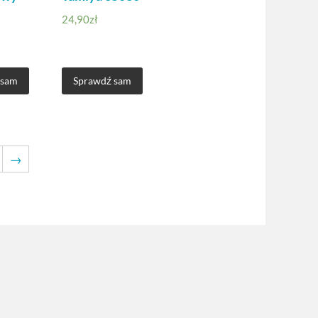
24,90
zł
 sam
Sprawdź sam
→