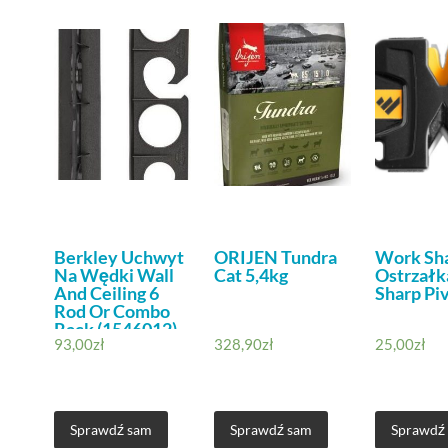
Berkley Uchwyt
ORIJEN Tundra
Work Sh
Na Wędki Wall
Cat 5,4kg
Ostrzał
And Ceiling 6
Sharp Pi
Rod Or Combo
Rack (1546012)
93,00
zł
328,90
zł
25,00
zł
Sprawdź sam
Sprawdź sam
Sprawdź