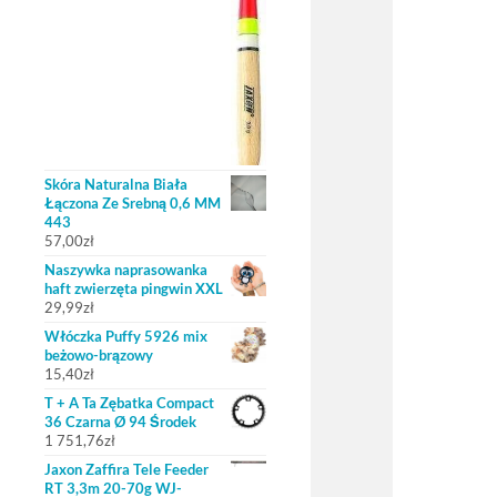
Skóra Naturalna Biała
Łączona Ze Srebną 0,6 MM
443
57,00
zł
Naszywka naprasowanka
haft zwierzęta pingwin XXL
29,99
zł
Włóczka Puffy 5926 mix
beżowo-brązowy
15,40
zł
T + A Ta Zębatka Compact
36 Czarna Ø 94 Środek
1 751,76
zł
Jaxon Zaffira Tele Feeder
RT 3,3m 20-70g WJ-