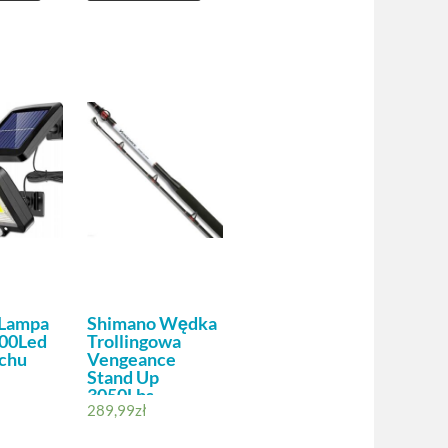
 Lampa
Shimano Wędka
100Led
Trollingowa
uchu
Vengeance
Stand Up
3050Lbs
289,99
zł