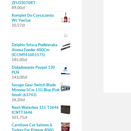
ZFU33070RT
89,00
zł
Komplet Do Czyszczenia
Wc Ywclux
10,57
zł
Delphin Sztyca Podbieraka
Atoma Feeder 400Cm
(ICCM941001575)
185,00
zł
Doładowanie Paypal 130
PLN
143,00
zł
Savage Gear Switch Blade
Minnow 5Cm 11G Blue Pink
Smolt (63743)
26,20
zł
Nash Waterbox 115 T3646
ICNTT3646
101,75
zł
Carnilove Cat Salmon &
Turkey For Kittens 400G