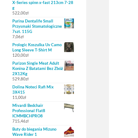
X-Series spinn x-fast 213cm 7-28
g
522,00
zł
Purina Dentalife Small
Przysmaki Stomatologiczne
7szt. 115G
7,06
zł
Prologic Koszulka Uv Camo
Long Sleeve T-Shirt M
120,00
zł
Purizon Single Meat Adult
Konina Z Batatami Bez Zbóż
2X12Kg
529,80
zł
Dolina Noteci Rafi Mix
3X415
11,00
zł
Mivardi Bedchair
Professional Flat8
ICMMBCHPRO8
715,46
zł
Buty do biegania Mizuno
Wave Rider 1