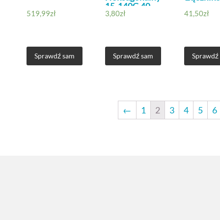
15-140G 40
519,99
zł
3,80
zł
41,50
zł
Sprawdź sam
Sprawdź sam
Sprawdź
←
1
2
3
4
5
6