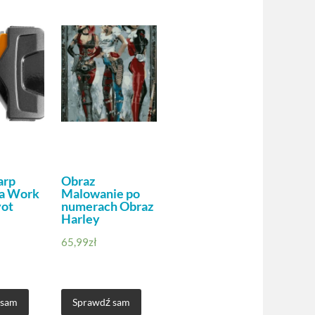
arp
Obraz
ka Work
Malowanie po
vot
numerach Obraz
Harley
65,99
zł
 sam
Sprawdź sam