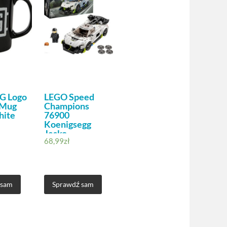
G Logo
LEGO Speed
 Mug
Champions
hite
76900
Koenigsegg
Jesko
68,99
zł
 sam
Sprawdź sam