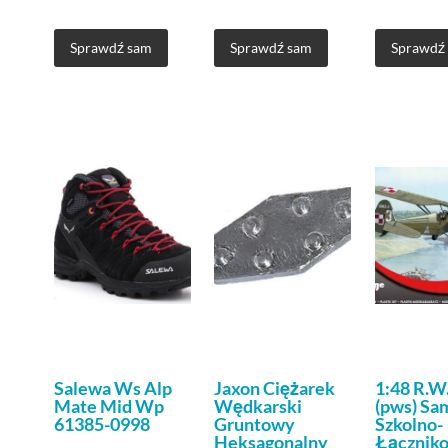
Sprawdź sam
Sprawdź sam
Sprawdź
Salewa Ws Alp
Jaxon Ciężarek
1:48 R.W
Mate Mid Wp
Wędkarski
(pws) Sa
61385-0998
Gruntowy
Szkolno-
Heksagonalny
Łącznik