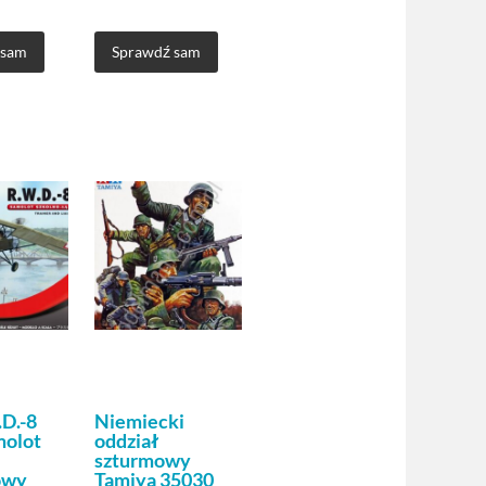
 sam
Sprawdź sam
.D.-8
Niemiecki
molot
oddział
szturmowy
owy
Tamiya 35030