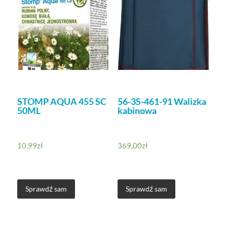
STOMP AQUA 455 SC
56-3S-461-91 Walizka
50ML
kabinowa
10,99
zł
369,00
zł
Sprawdź sam
Sprawdź sam