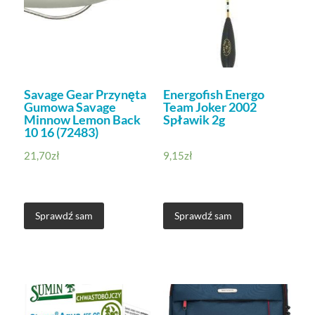
Savage Gear Przynęta
Energofish Energo
Gumowa Savage
Team Joker 2002
Minnow Lemon Back
Spławik 2g
10 16 (72483)
21,70
zł
9,15
zł
Sprawdź sam
Sprawdź sam