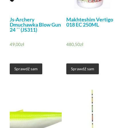
Js-Archery
Makhteshim Vertigo
Dmuchawka Blow Gun
018 EC 250ML
24 ´´ (JS311)
49,00
zł
480,50
zł
Sprawdź sam
Sprawdź sam