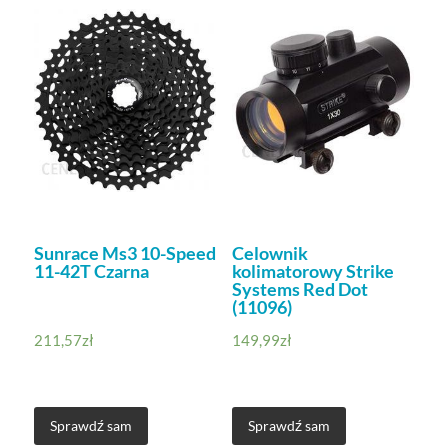
Sunrace Ms3 10-Speed
Celownik
11-42T Czarna
kolimatorowy Strike
Systems Red Dot
(11096)
211,57
zł
149,99
zł
Sprawdź sam
Sprawdź sam