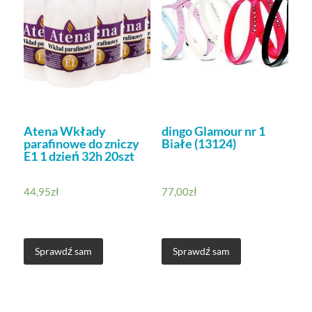
Atena Wkłady
dingo Glamour nr 1
parafinowe do zniczy
Białe (13124)
E1 1 dzień 32h 20szt
44,95
zł
77,00
zł
Sprawdź sam
Sprawdź sam