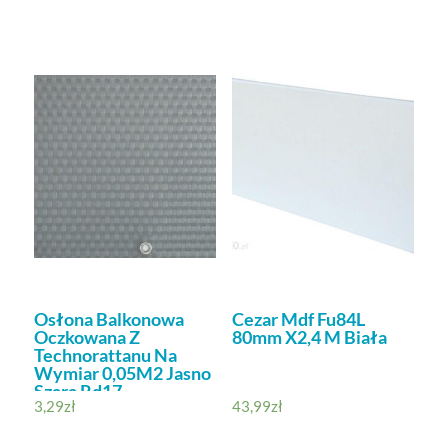
Osłona Balkonowa
Cezar Mdf Fu84L
Oczkowana Z
80mm X2,4 M Biała
Technorattanu Na
Wymiar 0,05M2 Jasno
Szara Rd17
3,29
zł
43,99
zł