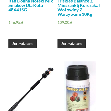
Rafi Dolina Noteci Mix
Friskies Balance Z
Smaków Dla Kota
Mieszanką Kurczaka I
48X415G
Wołowiny Z
Warzywami 10Kg
146,95
zł
109,00
zł
Sprawdź sam
Sprawdź sam