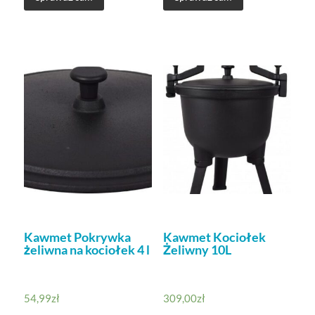
Kawmet Pokrywka
Kawmet Kociołek
żeliwna na kociołek 4 l
Żeliwny 10L
54,99
zł
309,00
zł