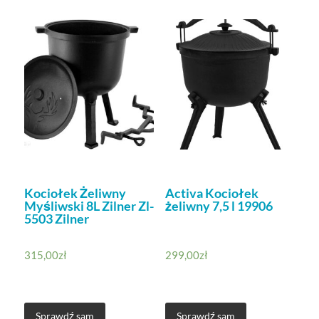
Kociołek Żeliwny
Activa Kociołek
Myśliwski 8L Zilner Zl-
żeliwny 7,5 l 19906
5503 Zilner
315,00
zł
299,00
zł
Sprawdź sam
Sprawdź sam