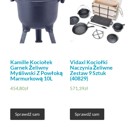
Kamille Kociołek
Vidaxl Kociołki
Garnek Żeliwny
Naczynia Żeliwne
Myśliwski Z Powłoką
Zestaw 9 Sztuk
Marmurkową 10L
(40829)
454,80
zł
571,39
zł
Sprawdź sam
Sprawdź sam