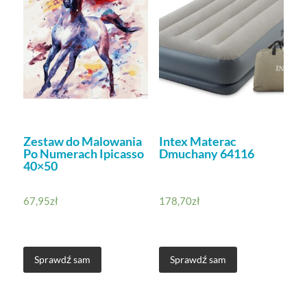
Zestaw do Malowania
Intex Materac
Po Numerach Ipicasso
Dmuchany 64116
40×50
67,95
zł
178,70
zł
Sprawdź sam
Sprawdź sam