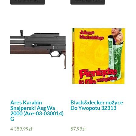
Ares Karabin
Black&decker nożyce
Snajperski Asg Wa
Do Ywopotu 32313
2000 (Are-03-030014)
G
4 389,99
zł
87,99
zł