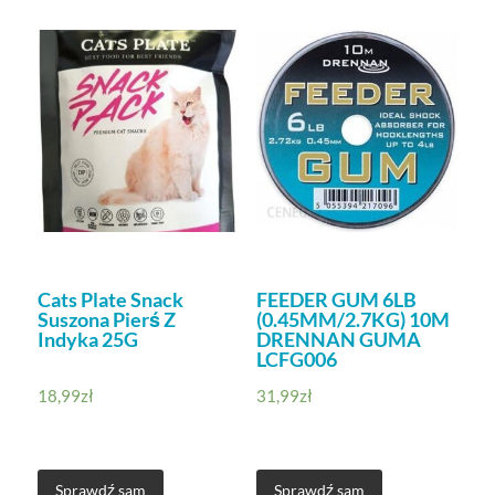
Cats Plate Snack
FEEDER GUM 6LB
Suszona Pierś Z
(0.45MM/2.7KG) 10M
Indyka 25G
DRENNAN GUMA
LCFG006
18,99
zł
31,99
zł
Sprawdź sam
Sprawdź sam