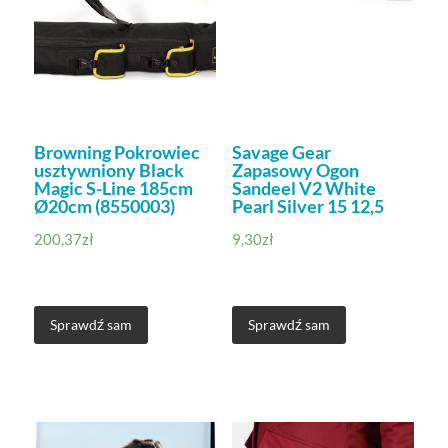
Browning Pokrowiec
Savage Gear
usztywniony Black
Zapasowy Ogon
Magic S-Line 185cm
Sandeel V2 White
Ø20cm (8550003)
Pearl Silver 15 12,5
200,37
zł
9,30
zł
Sprawdź sam
Sprawdź sam