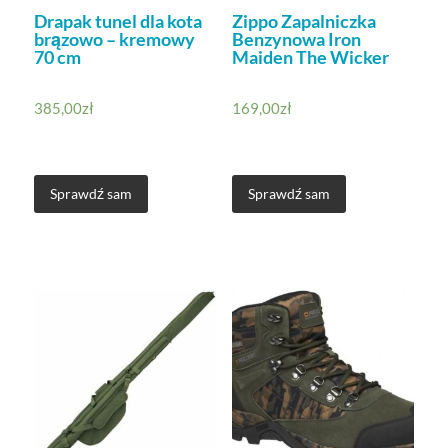
Drapak tunel dla kota
Zippo Zapalniczka
brązowo – kremowy
Benzynowa Iron
70 cm
Maiden The Wicker
385,00
zł
169,00
zł
Sprawdź sam
Sprawdź sam