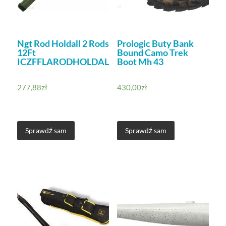
Ngt Rod Holdall 2 Rods
Prologic Buty Bank
12Ft
Bound Camo Trek
ICZFFLARODHOLDALL512
Boot Mh 43
277,88
zł
430,00
zł
Sprawdź sam
Sprawdź sam