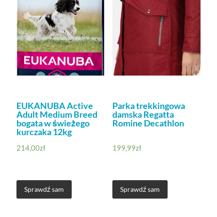
EUKANUBA Active
Parka trekkingowa
Adult Medium Breed
damska Regatta
bogata w świeżego
Romine Decathlon
kurczaka 12kg
214,00
zł
199,99
zł
Sprawdź sam
Sprawdź sam