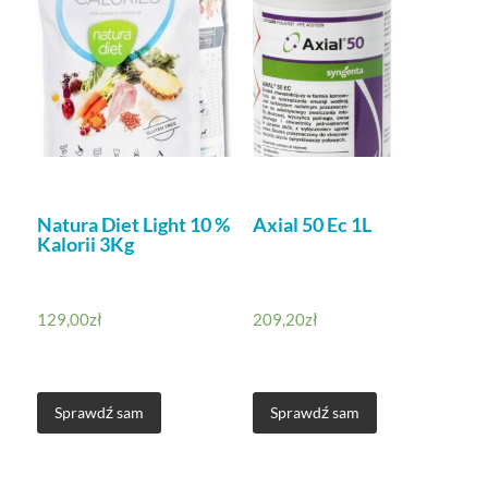
Natura Diet Light 10 %
Axial 50 Ec 1L
Kalorii 3Kg
129,00
zł
209,20
zł
Sprawdź sam
Sprawdź sam