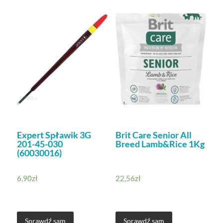
Expert Spławik 3G
Brit Care Senior All
201-45-030
Breed Lamb&Rice 1Kg
(60030016)
6,90
zł
22,56
zł
Sprawdź sam
Sprawdź sam