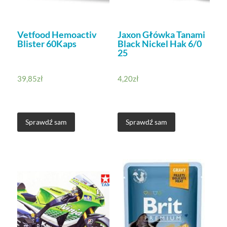
Vetfood Hemoactiv
Jaxon Główka Tanami
Blister 60Kaps
Black Nickel Hak 6/0
25
39,85
zł
4,20
zł
Sprawdź sam
Sprawdź sam