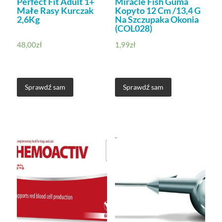
Perfect Fit Adult 1+
Miracle Fish Guma
Małe Rasy Kurczak
Kopyto 12 Cm /13,4 G
2,6Kg
Na Szczupaka Okonia
(COL028)
48,00
zł
1,99
zł
Sprawdź sam
Sprawdź sam