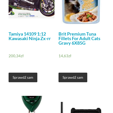
Tamiya 14109 1:12
Brit Premium Tuna
Kawasaki Ninja Zx-rr
Fillets For Adult Cats
Gravy 6X85G
200,34
zł
14,63
zł
Sprawdź sam
Sprawdź sam