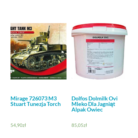
Mirage 726073 M3
Dolfos Dolmilk Ovi
Stuart Tunezja Torch
Mleko Dla Jagniąt
Alpak Owiec
54,90
zł
85,05
zł