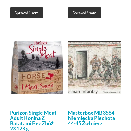
Sprawdź sam
Sprawdź sam
Purizon Single Meat
Masterbox MB3584
Adult Konina Z
Niemiecka Piechota
Batatami Bez Zbóż
44-45 Żołnierz
2X12Kg