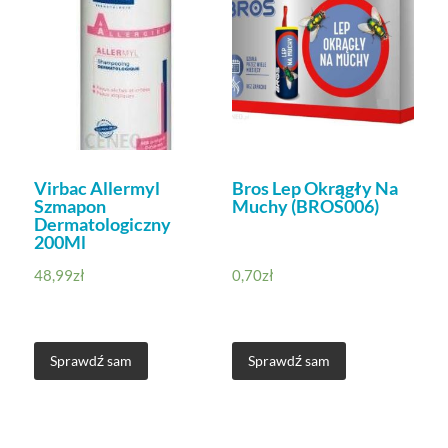
Virbac Allermyl
Bros Lep Okrągły Na
Szmapon
Muchy (BROS006)
Dermatologiczny
200Ml
48,99
zł
0,70
zł
Sprawdź sam
Sprawdź sam