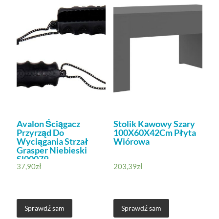
Avalon Ściągacz
Stolik Kawowy Szary
Przyrząd Do
100X60X42Cm Płyta
Wyciągania Strzał
Wiórowa
Grasper Niebieski
Sl00079
37,90
zł
203,39
zł
Sprawdź sam
Sprawdź sam