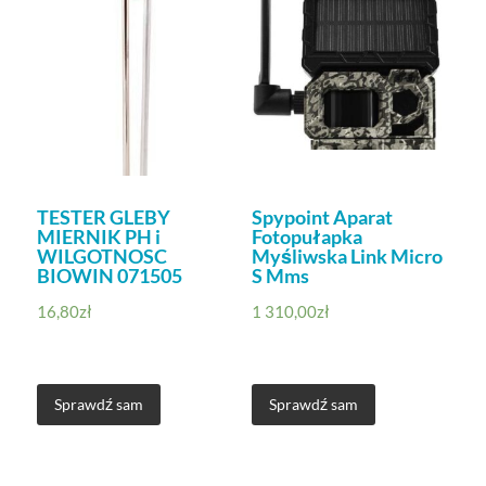
TESTER GLEBY
Spypoint Aparat
MIERNIK PH i
Fotopułapka
WILGOTNOSC
Myśliwska Link Micro
BIOWIN 071505
S Mms
16,80
zł
1 310,00
zł
Sprawdź sam
Sprawdź sam