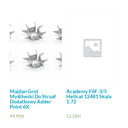
Majdan Grot
Academy F6F-3/5
Myśliwski Do Strzał
Hellcat 12481 Skala
Dodatkowy Adder
1:72
Point 6X
99,99
zł
52,58
zł