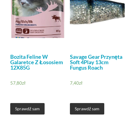
Bozita Feline W
Savage Gear Przynęta
Galaretce Z Łososiem
Soft 4Play 13cm
12X85G
Fungus Roach
57,80
zł
7,40
zł
Sprawdź sam
Sprawdź sam