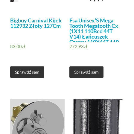
Bigbuy Carnival Kijek
Fsa Unisex’S Mega
112932 Złoty 127Cm
Tooth Megatooth Cx
(1X11 110Bcd 44T
V14) Łańcuszek
Czarny 110X44T 110
83,00
zł
272,93
zł
Sprawdź sam
Sprawdź sam