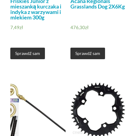
Friskies Junior z
Acana Regionals
mieszanką kurczaka i
Grasslands Dog 2X6Kg
indyka z warzywami i
mlekiem 300g
7,49
zł
476,30
zł
Sprawdź sam
Sprawdź sam