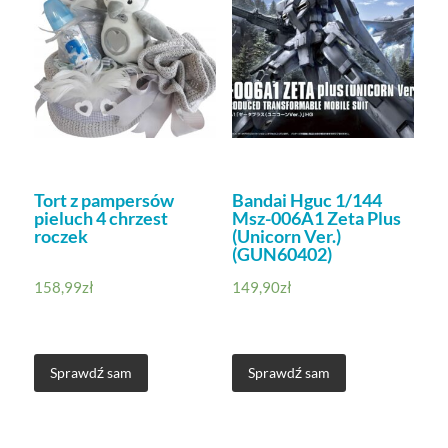
Tort z pampersów
Bandai Hguc 1/144
pieluch 4 chrzest
Msz-006A1 Zeta Plus
roczek
(Unicorn Ver.)
(GUN60402)
158,99
zł
149,90
zł
Sprawdź sam
Sprawdź sam