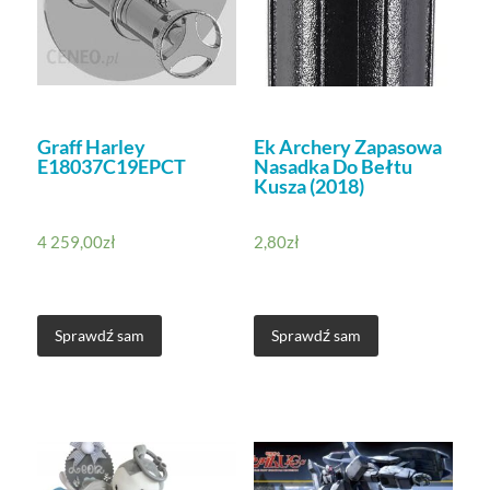
Graff Harley
Ek Archery Zapasowa
E18037C19EPCT
Nasadka Do Bełtu
Kusza (2018)
4 259,00
zł
2,80
zł
Sprawdź sam
Sprawdź sam