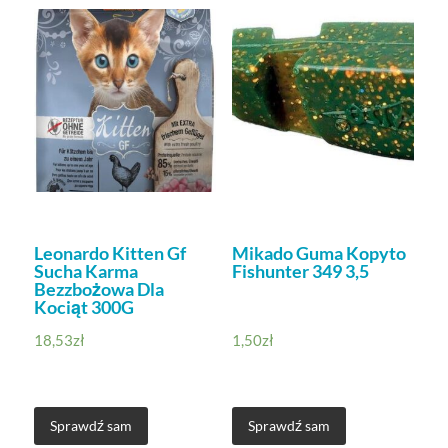
Leonardo Kitten Gf
Mikado Guma Kopyto
Sucha Karma
Fishunter 349 3,5
Bezzbożowa Dla
Kociąt 300G
18,53
zł
1,50
zł
Sprawdź sam
Sprawdź sam