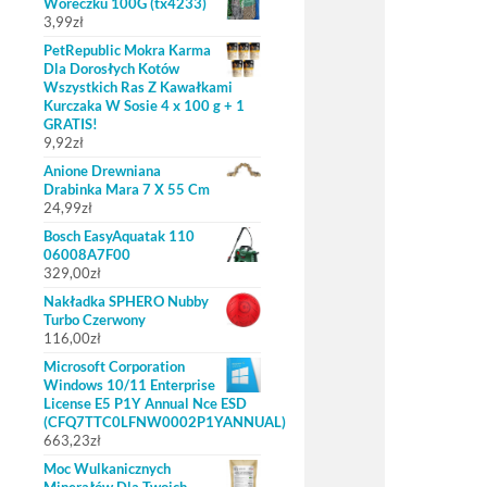
Woreczku 100G (tx4233)
3,99
zł
PetRepublic Mokra Karma
Dla Dorosłych Kotów
Wszystkich Ras Z Kawałkami
Kurczaka W Sosie 4 x 100 g + 1
GRATIS!
9,92
zł
Anione Drewniana
Drabinka Mara 7 X 55 Cm
24,99
zł
Bosch EasyAquatak 110
06008A7F00
329,00
zł
Nakładka SPHERO Nubby
Turbo Czerwony
116,00
zł
Microsoft Corporation
Windows 10/11 Enterprise
License E5 P1Y Annual Nce ESD
(CFQ7TTC0LFNW0002P1YANNUAL)
663,23
zł
Moc Wulkanicznych