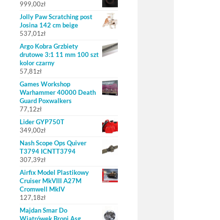
999,00
zł
Jolly Paw Scratching post
Josina 142 cm beige
537,01
zł
Argo Kobra Grzbiety
drutowe 3:1 11 mm 100 szt
kolor czarny
57,81
zł
Games Workshop
Warhammer 40000 Death
Guard Poxwalkers
77,12
zł
Lider GYP750T
349,00
zł
Nash Scope Ops Quiver
T3794 ICNTT3794
307,39
zł
Airfix Model Plastikowy
Cruiser MkVIII A27M
Cromwell MkIV
127,18
zł
Majdan Smar Do
Wiatrówek Broni Asg