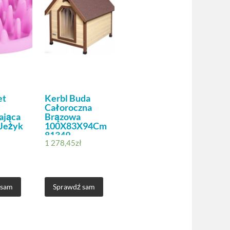
et
Kerbl Buda
Całoroczna
ająca
Brązowa
 Jeżyk
100X83X94Cm
81349
1 278,45
zł
 sam
Sprawdź sam