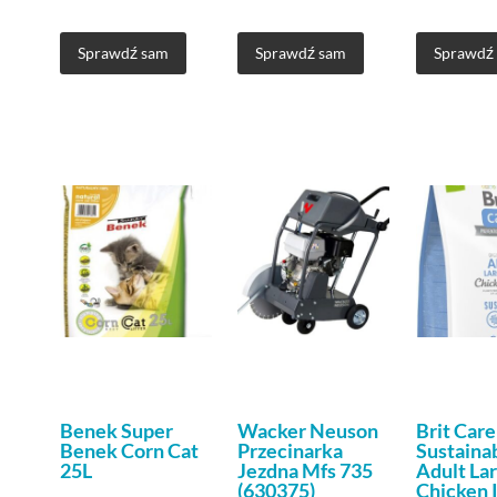
Sprawdź sam
Sprawdź sam
Sprawdź
Benek Super
Wacker Neuson
Brit Care
Benek Corn Cat
Przecinarka
Sustaina
25L
Jezdna Mfs 735
Adult La
(630375)
Chicken 