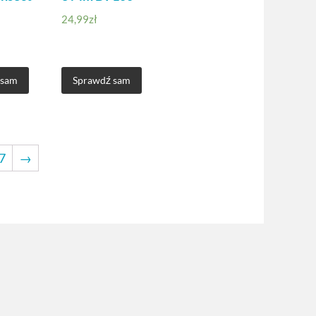
24,99
zł
 sam
Sprawdź sam
7
→