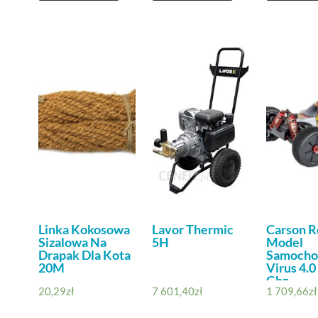
Linka Kokosowa
Lavor Thermic
Carson R
Sizalowa Na
5H
Model
Drapak Dla Kota
Samocho
20M
Virus 4.0
Ghz
20,29
zł
7 601,40
zł
1 709,66
zł
(VIRUS4