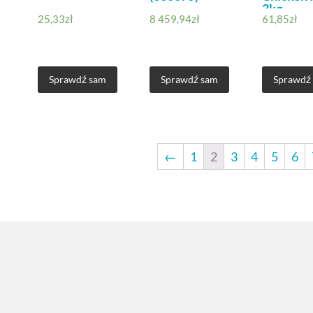
3kg
25,33
zł
8 459,94
zł
61,85
zł
Sprawdź sam
Sprawdź sam
Sprawdź
←
1
2
3
4
5
6