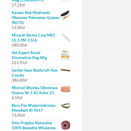
Mbg (130060099)
27,29
zł
Kandar Nóż Myśliwski
Obozowy Pokrowiec Grawer
(N270)
52,00
zł
Mivardi Vector Carp Mk2
(3) 3,9M 3,5Lb
580,00
zł
Vet Expert Renal
Elimination Dog 8Kg
223,95
zł
Gerber Gear Bushcraft Axe
Coyote
386,00
zł
Mistrall Błystka Obrotowa
Ospray Nr 3 6G Kolor 25
6,50
zł
Beco Pas Wypornościowy
Monobelt Xl 9647
73,00
zł
Dmc Przędza Naturalna
100% Bawełna Wiosenna