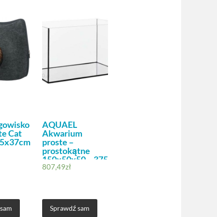
egowisko
AQUAEL
e Cat
Akwarium
35x37cm
proste –
prostokątne
150x50x50 – 375
807,49
zł
litrów
 sam
Sprawdź sam