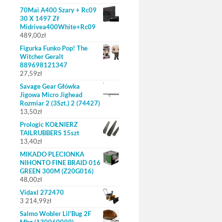
70Mai A400 Szary + Rc09
30 X 1497 Zł
Midrivea400White+Rc09
489,00
zł
Figurka Funko Pop! The
Witcher Geralt
889698121347
27,59
zł
Savage Gear Główka
Jigowa Micro Jighead
Rozmiar 2 (3Szt.) 2 (74427)
13,50
zł
Prologic KOŁNIERZ
TAILRUBBERS 15szt
13,40
zł
MIKADO PLECIONKA
NIHONTO FINE BRAID 016
GREEN 300M (Z20G016)
48,00
zł
Vidaxl 272470
3 214,99
zł
Salmo Wobler Lil'Bug 2F