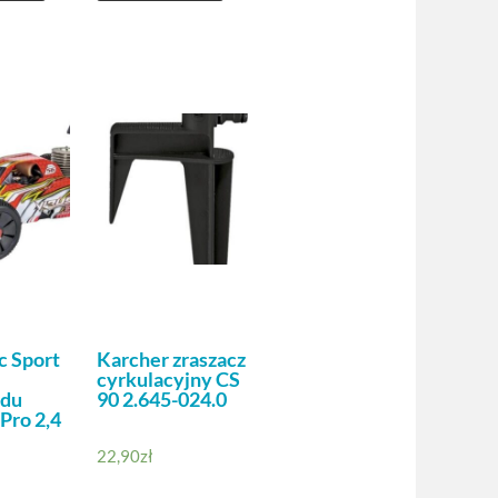
c Sport
Karcher zraszacz
cyrkulacyjny CS
du
90 2.645-024.0
 Pro 2,4
22,90
zł
0PRO)