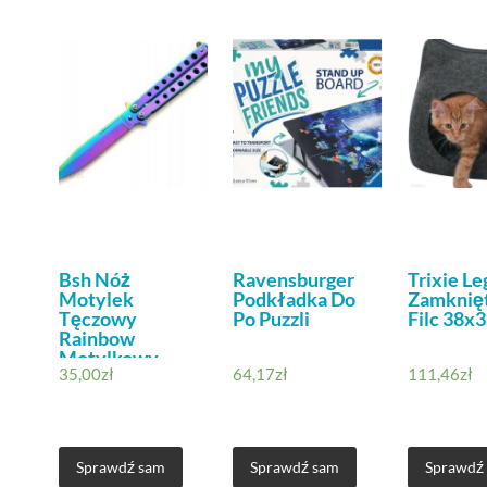
Bsh Nóż
Ravensburger
Trixie L
Motylek
Podkładka Do
Zamknięt
Tęczowy
Po Puzzli
Filc 38x
Rainbow
Motylkowy
35,00
zł
64,17
zł
111,46
zł
(N495B)
Sprawdź sam
Sprawdź sam
Sprawdź