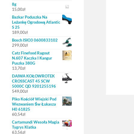
8g
15,00
zł
Bazkar Poduszka Na
Leżankę Ogrodową Atlantic
S 25
189,00
zł
Bosch ISIO3 0600833102
299,00
zł
Catz Finefood Ragout
N.607 Kaczka I Kangur
Puszka 380G
13,70
zł
DAIWA KOŁOWROTEK
CROSSCAST 45 SCW
5000C QD 9201255196
549,00
zł
Piko Kościół Wiejski Pod
Wezwaniem Św Łukasza
H0 61825
60,54
zł
Cartamundi Wesoła Magia
Tygrys Klatka
63,56
zł