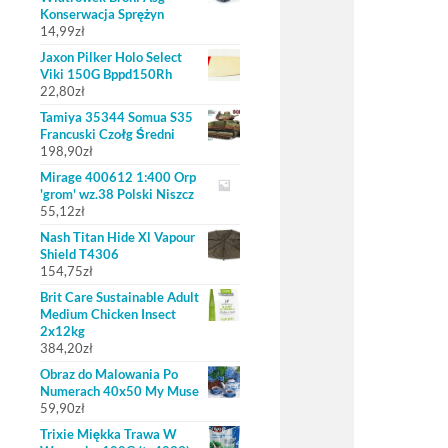
Konserwacja Sprężyn
14,99
zł
Jaxon Pilker Holo Select
Viki 150G Bppd150Rh
22,80
zł
Tamiya 35344 Somua S35
Francuski Czołg Średni
198,90
zł
Mirage 400612 1:400 Orp
'grom' wz.38 Polski Niszcz
55,12
zł
Nash Titan Hide Xl Vapour
Shield T4306
154,75
zł
Brit Care Sustainable Adult
Medium Chicken Insect
2x12kg
384,20
zł
Obraz do Malowania Po
Numerach 40x50 My Muse
59,90
zł
Trixie Miękka Trawa W