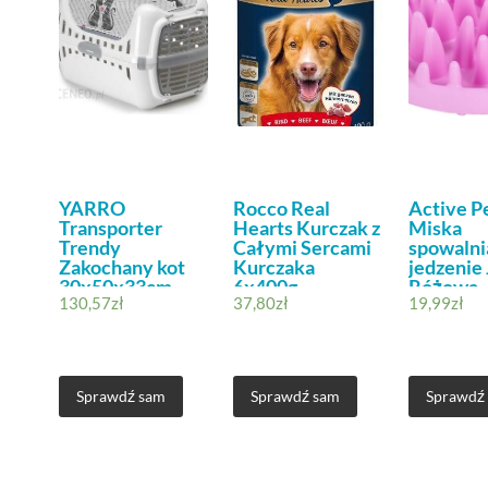
YARRO
Rocco Real
Active P
Transporter
Hearts Kurczak z
Miska
Trendy
Całymi Sercami
spowalni
Zakochany kot
Kurczaka
jedzenie
30x50x33cm
6x400g
Różowa
130,57
zł
37,80
zł
19,99
zł
Sprawdź sam
Sprawdź sam
Sprawdź