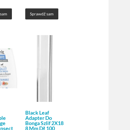
 sam
Sprawdź sam
Black Leaf
ble
Adapter Do
rge
Bonga Szlif 2X18
Insect
8 Mm Dł 100