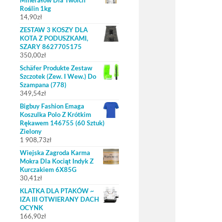
Minerałów Dla Twoich
Roślin 1kg
14,90
zł
ZESTAW 3 KOSZY DLA
KOTA Z PODUSZKAMI,
SZARY 8627705175
350,00
zł
Schäfer Produkte Zestaw
Szczotek (Zew. I Wew.) Do
Szampana (778)
349,54
zł
Bigbuy Fashion Emaga
Koszulka Polo Z Krótkim
Rękawem 146755 (60 Sztuk)
Zielony
1 908,73
zł
Wiejska Zagroda Karma
Mokra Dla Kociąt Indyk Z
Kurczakiem 6X85G
30,41
zł
KLATKA DLA PTAKÓW ~
IZA III OTWIERANY DACH
OCYNK
166,90
zł