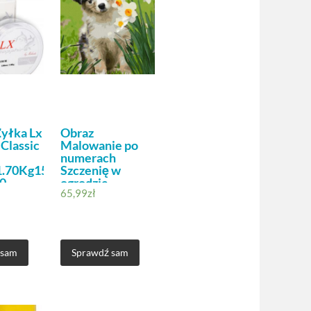
yłka Lx
Obraz
Classic
Malowanie po
numerach
1.70Kg150M
Szczenię w
0
ogrodzie
65,99
zł
 sam
Sprawdź sam