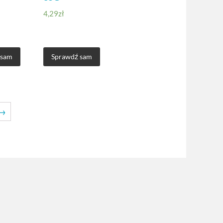
4,29
zł
 sam
Sprawdź sam
→