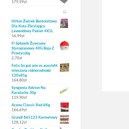
179,99
zł
Hilton Żwirek Bentonitowy
Dla Kota Zbrylający
Lawendowy Pakiet 4X5L
56,99
zł
Fl Spławik Żywcowy
Styropianowy 40G Boja Z
Przetyczką
2,70
zł
Felix So gut wie es aussieht
mieszana różnorodność
120x85g
164,80
zł
Syngenta Advion Na
Karaluchy 30g
119,90
zł
Acana Classic Red 6Kg
166,69
zł
Grundl 865123 Karmelowy
128,12
zł