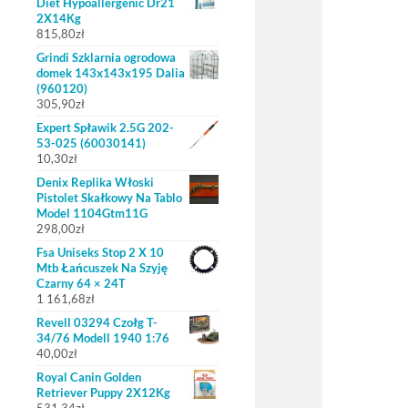
Diet Hypoallergenic Dr21
2X14Kg
815,80
zł
Grindi Szklarnia ogrodowa
domek 143x143x195 Dalia
(960120)
305,90
zł
Expert Spławik 2.5G 202-
53-025 (60030141)
10,30
zł
Denix Replika Włoski
Pistolet Skałkowy Na Tablo
Model 1104Gtm11G
298,00
zł
Fsa Uniseks Stop 2 X 10
Mtb Łańcuszek Na Szyję
Czarny 64 × 24T
1 161,68
zł
Revell 03294 Czołg T-
34/76 Modell 1940 1:76
40,00
zł
Royal Canin Golden
Retriever Puppy 2X12Kg