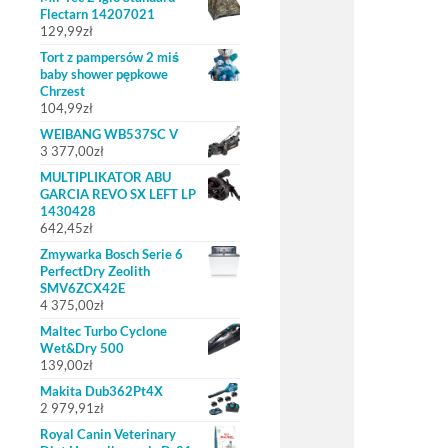
Flectarn 14207021
129,99
zł
Tort z pampersów 2 miś
baby shower pępkowe
Chrzest
104,99
zł
WEIBANG WB537SC V
3 377,00
zł
MULTIPLIKATOR ABU
GARCIA REVO SX LEFT LP
1430428
642,45
zł
Zmywarka Bosch Serie 6
PerfectDry Zeolith
SMV6ZCX42E
4 375,00
zł
Maltec Turbo Cyclone
Wet&Dry 500
139,00
zł
Makita Dub362Pt4X
2 979,91
zł
Royal Canin Veterinary