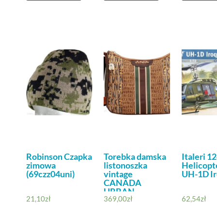
Robinson Czapka
Torebka damska
Italeri 1
zimowa
listonoszka
Helicopte
(69czz04uni)
vintage
UH-1D Ir
CANADA
URBAN –
21,10
zł
369,00
zł
62,54
zł
ANEKKE 35673-
170