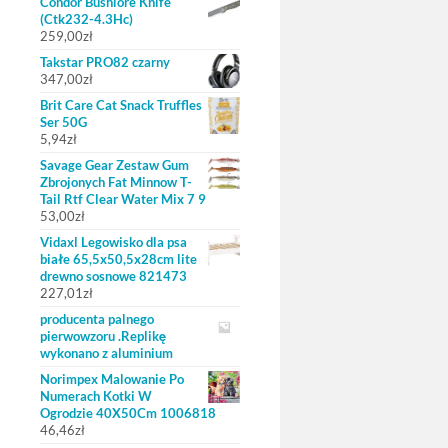
Condor Bushlore Knife
(Ctk232-4.3Hc)
259,00
zł
Takstar PRO82 czarny
347,00
zł
Brit Care Cat Snack Truffles
Ser 50G
5,94
zł
Savage Gear Zestaw Gum
Zbrojonych Fat Minnow T-
Tail Rtf Clear Water Mix 7 9
53,00
zł
Vidaxl Legowisko dla psa
białe 65,5x50,5x28cm lite
drewno sosnowe 821473
227,01
zł
producenta palnego
pierwowzoru .Replikę
wykonano z aluminium
Norimpex Malowanie Po
Numerach Kotki W
Ogrodzie 40X50Cm 1006818
46,46
zł