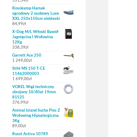
531,34
zł
Royokamp Hamak
ogrodowy 2 osobowy Luxe
XXL 250x150cm niebieski
84,99
zł
X-Dog M/L Włoski Bawół
Jagnięcina I Wołowina
12Kg
338,39
zł
Garrett Ace 250
1 249,00
zł
Stihl MS 150 T-CE
11462000003
1 699,00
zł
VOREL Wąż techniczny
zbrojony 10/40at 19mm
81525
376,99
zł
Animal Island Sucha Pies Z
Wołowiną Hipoalergiczna
3Kg
89,00
zł
Ruszt Activa 10789