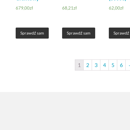
679,00
zł
68,21
zł
62,00
zł
Sprawdź sam
Sprawdź sam
Sprawdź
1
2
3
4
5
6