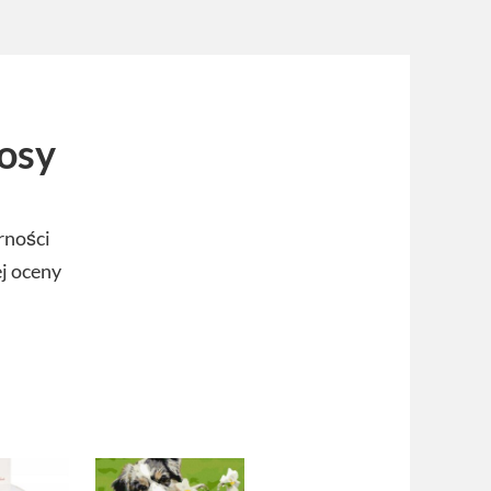
osy
rności
ej oceny