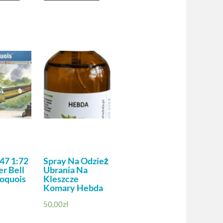
247 1:72
Spray Na Odzież
r Bell
Ubrania Na
oquois
Kleszcze
Komary Hebda
50,00
zł