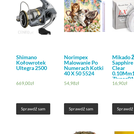
Shimano
Norimpex
Mikado Ż
Kołowrotek
Malowanie Po
Sapphire 
Ultegra 2500
Numerach Kotki
Clear
40 X 50 5524
0.10Mm
Zlxccc01
669,00
zł
54,98
zł
16,90
zł
Sprawdź sam
Sprawdź sam
Sprawdź