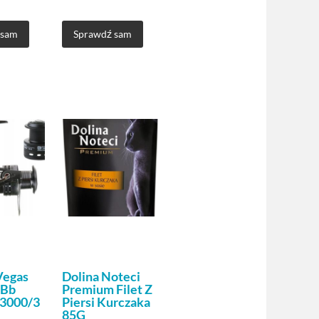
 sam
Sprawdź sam
Vegas
Dolina Noteci
1Bb
Premium Filet Z
 3000/3
Piersi Kurczaka
85G