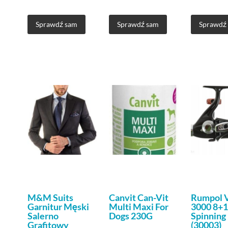
Sprawdź sam
Sprawdź sam
Sprawdź
M&M Suits
Canvit Can-Vit
Rumpol 
Garnitur Męski
Multi Maxi For
3000 8+
Salerno
Dogs 230G
Spinning
Grafitowy
(30003)