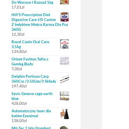
Do Warzyw I Rozsad 1kg
17,01
zł
Hill'S Prescription Diet
Digestive Care I/D Canine
Z Indykiem Mokra Karma Dla Psa
360G
12,30
zł
Royal Canin Oral Care
3,5kg
134,80
zł
Orient Fashion Tafta z
Gumką Biały
7,00
zł
Delphin Partisan Carp
360Cm /3.50Lbs/3 Składy
197,40
zł
Savic Geneva cage earth
blue
428,00
zł
Automatyczny laser dla
kotów Eyenimal
138,00
zł
Mil-Tec 2 Iglo Standard