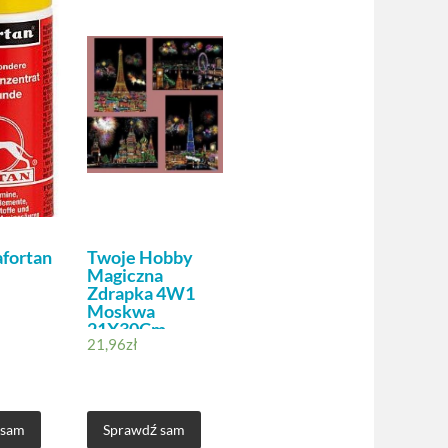
afortan
Twoje Hobby
Magiczna
Zdrapka 4W1
Moskwa
21X30Cm
21,96
zł
 sam
Sprawdź sam