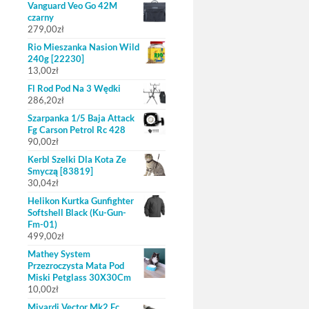
Vanguard Veo Go 42M
czarny
279,00
zł
Rio Mieszanka Nasion Wild
240g [22230]
13,00
zł
Fl Rod Pod Na 3 Wędki
286,20
zł
Szarpanka 1/5 Baja Attack
Fg Carson Petrol Rc 428
90,00
zł
Kerbl Szelki Dla Kota Ze
Smyczą [83819]
30,04
zł
Helikon Kurtka Gunfighter
Softshell Black (Ku-Gun-
Fm-01)
499,00
zł
Mathey System
Przezroczysta Mata Pod
Miski Petglass 30X30Cm
10,00
zł
Mivardi Vector Mk2 Fc