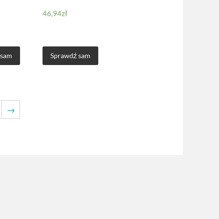
46,94
zł
 sam
Sprawdź sam
→