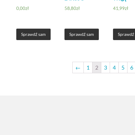
0,00
zł
58,80
zł
41,99
zł
Sprawdź sam
Sprawdź sam
Sprawdź
←
1
2
3
4
5
6