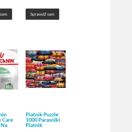
 sam
Sprawdź sam
nin
Piatnik Puzzle
e Care
1000 Parasolki
 Na
Piatnik