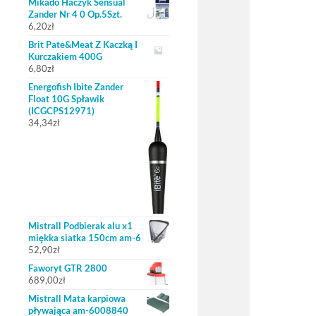
Mikado Haczyk Sensual
Zander Nr 4 0 Op.5Szt.
6,20
zł
Brit Pate&Meat Z Kaczką I
Kurczakiem 400G
6,80
zł
Energofish Ibite Zander
Float 10G Spławik
(ICGCPS12971)
34,34
zł
Mistrall Podbierak alu x1
miękka siatka 150cm am-6
52,90
zł
Faworyt GTR 2800
689,00
zł
Mistrall Mata karpiowa
pływająca am-6008840