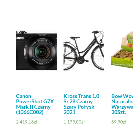
Canon
Kross Trans 1.0
Bow Wow
PowerShot G7X
Sr 28 Czarny
Naturaln
Mark II Czarny
Szary Połysk
Warzywa
(1066C002)
2021
30Szt.
2 419,16
zł
1 179,00
zł
89,90
zł