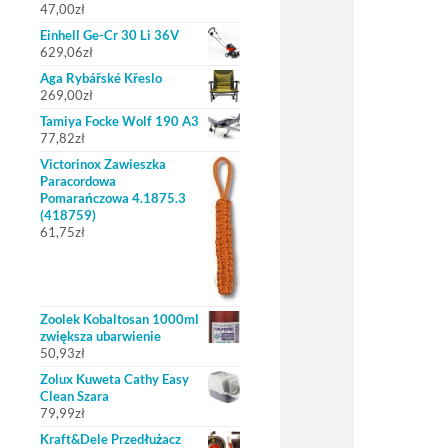
47,00
zł
Einhell Ge-Cr 30 Li 36V
629,06
zł
Aga Rybářské Křeslo
269,00
zł
Tamiya Focke Wolf 190 A3
77,82
zł
Victorinox Zawieszka
Paracordowa
Pomarańczowa 4.1875.3
(418759)
61,75
zł
Zoolek Kobaltosan 1000ml
zwiększa ubarwienie
50,93
zł
Zolux Kuweta Cathy Easy
Clean Szara
79,99
zł
Kraft&Dele Przedłużacz