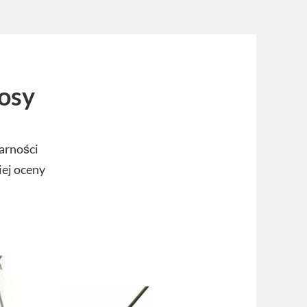
osy
arności
iej oceny