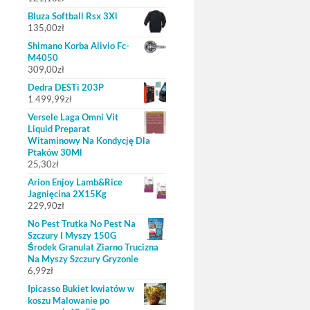
Bluza Softball Rsx 3Xl
135,00
zł
Shimano Korba Alivio Fc-
M4050
309,00
zł
Dedra DESTi 203P
1 499,99
zł
Versele Laga Omni Vit
Liquid Preparat
Witaminowy Na Kondycję Dla
Ptaków 30Ml
25,30
zł
Arion Enjoy Lamb&Rice
Jagnięcina 2X15Kg
229,90
zł
No Pest Trutka No Pest Na
Szczury I Myszy 150G
Środek Granulat Ziarno Trucizna
Na Myszy Szczury Gryzonie
6,99
zł
Ipicasso Bukiet kwiatów w
koszu Malowanie po