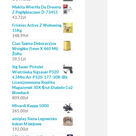
Makita Wiertła Do Drewna
Z Pogłębiaczem D-73455
43,72
zł
Friskies Active Z Wołowiną
15Kg
148,99
zł
Ciao Taśma Dekoracyjna
Wstążka (5mm X 460 Mt)
Żółta
39,51
zł
Sig Sauer Pistolet
Wiatrówka Sigsauer P320
4,5Mm Air-P320-177-30R-Blk
Licencjonowana Replika
Magazynek 30X Śrut Diabolo Co2
Blowback
809,00
zł
Mivardi Kappa 5000
265,00
zł
amiplay Siena Legowisko
kokon M beżowe
192,00
zł