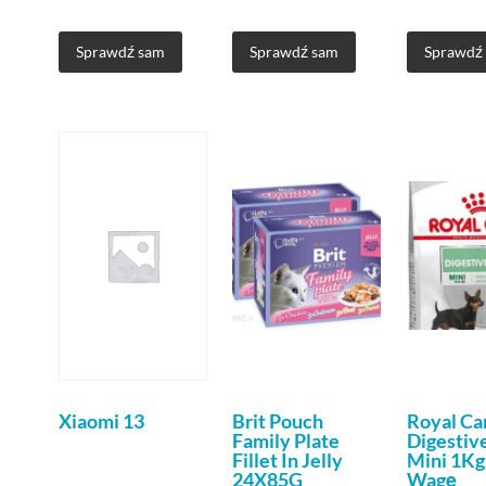
Sprawdź sam
Sprawdź sam
Sprawdź
Xiaomi 13
Brit Pouch
Royal Ca
Family Plate
Digestiv
Fillet In Jelly
Mini 1Kg
24X85G
Wagę