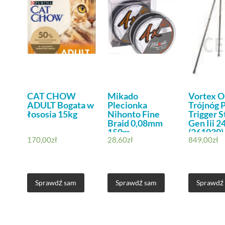
CAT CHOW
Mikado
Vortex O
ADULT Bogata w
Plecionka
Trójnóg 
łososia 15kg
Nihonto Fine
Trigger S
Braid 0,08mm
Gen Iii 2
150m
(261030)
170,00
zł
28,60
zł
849,00
zł
Sprawdź sam
Sprawdź sam
Sprawdź