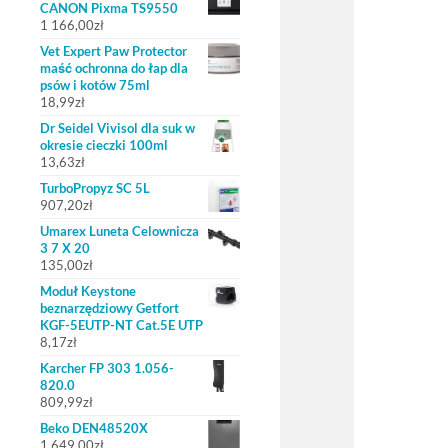
CANON Pixma TS9550
1 166,00
zł
Vet Expert Paw Protector
maść ochronna do łap dla
psów i kotów 75ml
18,99
zł
Dr Seidel Vivisol dla suk w
okresie cieczki 100ml
13,63
zł
TurboPropyz SC 5L
907,20
zł
Umarex Luneta Celownicza
3 7 X 20
135,00
zł
Moduł Keystone
beznarzędziowy Getfort
KGF-5EUTP-NT Cat.5E UTP
8,17
zł
Karcher FP 303 1.056-
820.0
809,99
zł
Beko DEN48520X
1 649,00
zł