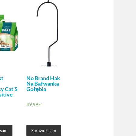
st
No Brand Hak
Na Bałwanka
cy Cat’S
Gołębia
sitive
49,99
zł
 sam
Sprawdź sam