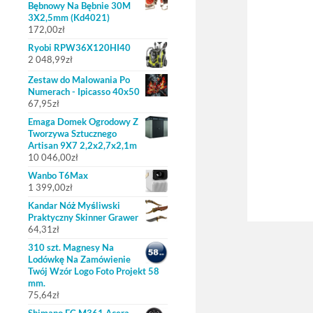
Bębnowy Na Bębnie 30M
3X2,5mm (Kd4021)
172,00
zł
Ryobi RPW36X120HI40
2 048,99
zł
Zestaw do Malowania Po
Numerach - Ipicasso 40x50
67,95
zł
Emaga Domek Ogrodowy Z
Tworzywa Sztucznego
Artisan 9X7 2,2x2,7x2,1m
10 046,00
zł
Wanbo T6Max
1 399,00
zł
Kandar Nóż Myśliwski
Praktyczny Skinner Grawer
64,31
zł
310 szt. Magnesy Na
Lodówkę Na Zamówienie
Twój Wzór Logo Foto Projekt 58
mm.
75,64
zł
Shimano FC M361 Acera