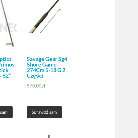
ptics
Savage Gear Sg4
Primos
Shore Game
tick
274Cm 5-18 G 2
4-62”
Części
570,00
zł
 sam
Sprawdź sam