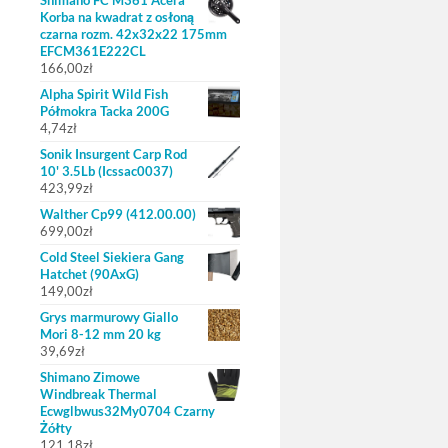
Korba na kwadrat z osłoną
czarna rozm. 42x32x22 175mm
EFCM361E222CL
166,00
zł
Alpha Spirit Wild Fish
Półmokra Tacka 200G
4,74
zł
Sonik Insurgent Carp Rod
10' 3.5Lb (Icssac0037)
423,99
zł
Walther Cp99 (412.00.00)
699,00
zł
Cold Steel Siekiera Gang
Hatchet (90AxG)
149,00
zł
Grys marmurowy Giallo
Mori 8-12 mm 20 kg
39,69
zł
Shimano Zimowe
Windbreak Thermal
Ecwglbwus32My0704 Czarny
Żółty
121,18
zł