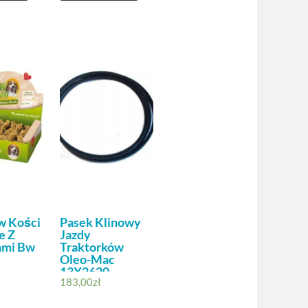
 Kości
Pasek Klinowy
e Z
Jazdy
mi Bw
Traktorków
Oleo-Mac
13X2620
183,00
zł