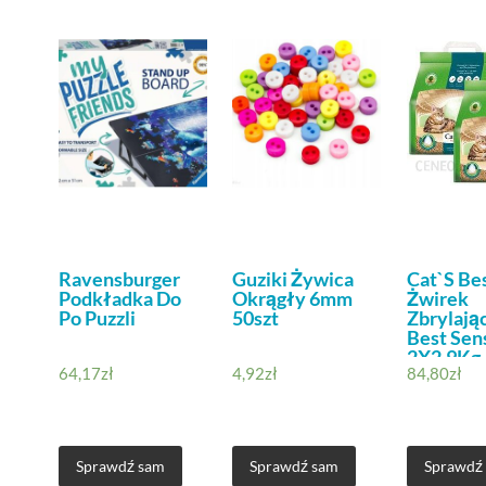
Ravensburger
Guziki Żywica
Cat`S Be
Podkładka Do
Okrągły 6mm
Żwirek
Po Puzzli
50szt
Zbrylają
Best Sen
2X2,9Kg
64,17
zł
4,92
zł
84,80
zł
Sprawdź sam
Sprawdź sam
Sprawdź