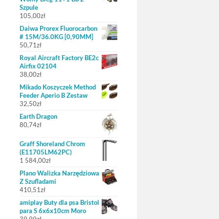
Szpule
105,00
zł
Daiwa Prorex Fluorocarbon
# 15M/36.0KG [0,90MM]
50,71
zł
Royal Aircraft Factory BE2c
Airfix 02104
38,00
zł
Mikado Koszyczek Method
Feeder Aperio B Zestaw
32,50
zł
Earth Dragon
80,74
zł
Graff Shoreland Chrom
(E11705LM62PC)
1 584,00
zł
Plano Walizka Narzędziowa
Z Szufladami
410,51
zł
amiplay Buty dla psa Bristol
para S 6x6x10cm Moro