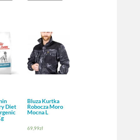
nin
Bluza Kurtka
ry Diet
Robocza Moro
rgenic
Mocna L
Kg
69,99
zł