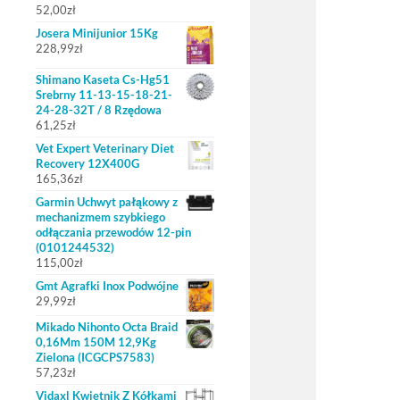
52,00
zł
Josera Minijunior 15Kg
228,99
zł
Shimano Kaseta Cs-Hg51
Srebrny 11-13-15-18-21-
24-28-32T / 8 Rzędowa
61,25
zł
Vet Expert Veterinary Diet
Recovery 12X400G
165,36
zł
Garmin Uchwyt pałąkowy z
mechanizmem szybkiego
odłączania przewodów 12-pin
(0101244532)
115,00
zł
Gmt Agrafki Inox Podwójne
29,99
zł
Mikado Nihonto Octa Braid
0,16Mm 150M 12,9Kg
Zielona (ICGCPS7583)
57,23
zł
Vidaxl Kwietnik Z Kółkami