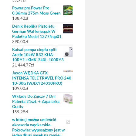
39,99
zł
Power pro Power Pro
0.36mm 275m Moss Green
188,42
zł
Denix Replika Pistoletu
German Waffenssppk W
Pudełku Model 1277Nqp01
390,00
zł
Kaisai pompa ciepła split
Arctic 10kW R32 KHA-
10RY1+KMK-240L-100RY3
21 444,77
zł
Jaxon WĘDKA GTX
INTENSA TELE TRAVEL PRO 240
10-30G (WJIXY24030PRO)
109,00
zł
Wkłady Do Zniczy 7 Dni
Palenia 21szt. + Zapalarka
Gratis
159,99
zł
w której można umieścić
akcesoria wędkarskie.
Pokrowiec wyposażony jest w
jeden długi pasek na ramię i