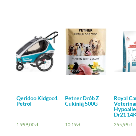
Qeridoo Kidgoo1
Petner Drób Z
Royal Ca
Petrol
Cukinią 500G
Veterina
Hypoalle
Dr21 14
1 999,00
zł
10,19
zł
355,99
zł