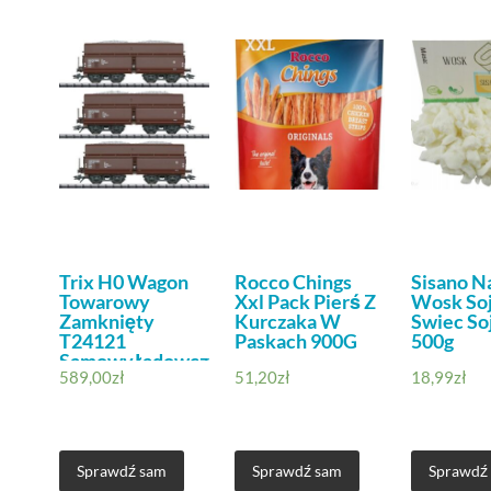
Trix H0 Wagon
Rocco Chings
Sisano N
Towarowy
Xxl Pack Pierś Z
Wosk So
Zamknięty
Kurczaka W
Swiec S
T24121
Paskach 900G
500g
Samowyładowczy
589,00
zł
51,20
zł
18,99
zł
3 Typ Fad Öbb
Sprawdź sam
Sprawdź sam
Sprawdź