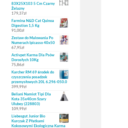
83X25X103 5 Cm Czarny
Żelazny
179,37
zł
Farmina N&D Cat Quinoa
Digestion 1,5 Kg
91,00
zł
Zestaw do Malowania Po
Numerach Ipicasso 40x50
67,95
zł
Activpet Karma Dla Psów
Dorosłych 10Kg
75,86
zł
Karcher RM 69 środek do
czyszczenia posadzek
przemysłowych 20L 6.296-050.0
399,99
zł
Beliani Namiot Tipi Dla
Kota 35x40cm Szary
Ulubey (228803)
109,99
zł
Liebesgut Junior Bio
Kurczak Z Płatkami
Kokosowymi Ekologiczna Karma