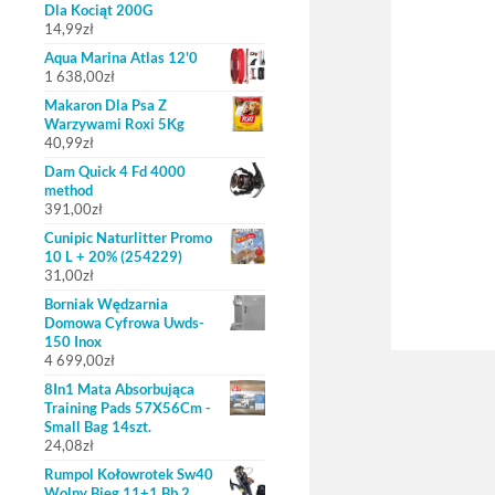
Dla Kociąt 200G
14,99
zł
Aqua Marina Atlas 12'0
1 638,00
zł
Makaron Dla Psa Z
Warzywami Roxi 5Kg
40,99
zł
Dam Quick 4 Fd 4000
method
391,00
zł
Cunipic Naturlitter Promo
10 L + 20% (254229)
31,00
zł
Borniak Wędzarnia
Domowa Cyfrowa Uwds-
150 Inox
4 699,00
zł
8In1 Mata Absorbująca
Training Pads 57X56Cm -
Small Bag 14szt.
24,08
zł
Rumpol Kołowrotek Sw40
Wolny Bieg 11+1 Bb 2