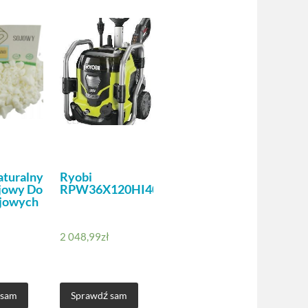
aturalny
Ryobi
jowy Do
RPW36X120HI40
ojowych
2 048,99
zł
 sam
Sprawdź sam