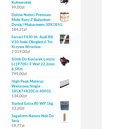
Kołowrotek
99,00
zł
Dolina Noteci Premium
Małe Rasy Z Bażantem
Dynią I Makaronem 30X185G
184,21
zł
Ferrari F430 Vs. Audi R8
V10 Ilość Okrążeń 6 Tor
Krzywa Wrocław
2 019,00
zł
Silnik Do Kosiarek Loncin
Lc1P70Fc-F Wał 22,2mm
6,5Km
799,00
zł
High Peak Materac
Welurowy Single
185X74X20Cm 40032
134,00
zł
Siarkol Extra 80 WP 1kg
33,20
zł
Sagaform Nature Nóż Do
Sera
59,77
zł