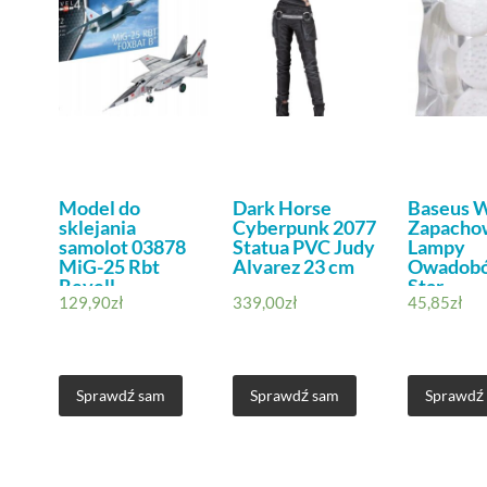
Model do
Dark Horse
Baseus 
sklejania
Cyberpunk 2077
Zapacho
samolot 03878
Statua PVC Judy
Lampy
MiG-25 Rbt
Alvarez 23 cm
Owadobó
Revell
Star
129,90
zł
339,00
zł
45,85
zł
Sprawdź sam
Sprawdź sam
Sprawdź