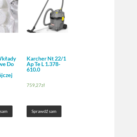
Wkłady
Karcher Nt 22/1
we Do
Ap Te L 1.378-
610.0
jczej
759,27
zł
 sam
Sprawdź sam