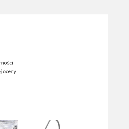
rności
ej oceny