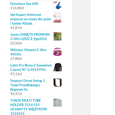
Dziurkacz Sax 608
153,00
zł
Vet Expert Arthrovet
preparat na stawy dla psów
i kotów 90tabl.
41,87
zł
Jaxon ZANĘTA PREMIUM
2.5KG LESZCZ (fjpz203)
23,50
zł
Whiskas Vitamin E-Xtra
4X50G
27,80
zł
Lahti Pro Bluza Z Suwakiem
Czarna"Xl" (L4014704)
97,12
zł
Ferplast Drzwi Swing 3
Tunel Przedłużający
Brązowy Fp
92,47
zł
TUNZE MULTI TUBE
HOLDER 3154.555
UCHWYTY WĘŻYKÓW
3154555