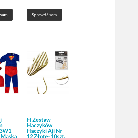
 sam
Sprawdź sam
j
Fl Zestaw
n
Haczyków
 3W1
Haczyki Aji Nr
 Maska
12 Złote- 10szt.