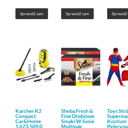
Sprawdź sam
Sprawdź sam
Sprawdź
Karcher K2
Sheba Fresh &
Toys Stró
Compact
Fine Drobiowe
Superma
Car&Home
Smaki W Sosie
Kostium
1.673-509.0
Multipak
Peleryna