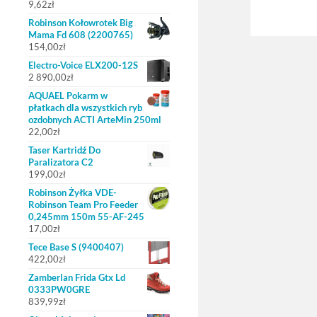
9,62
zł
Robinson Kołowrotek Big
Mama Fd 608 (2200765)
154,00
zł
Electro-Voice ELX200-12S
2 890,00
zł
AQUAEL Pokarm w
płatkach dla wszystkich ryb
ozdobnych ACTI ArteMin 250ml
22,00
zł
Taser Kartridź Do
Paralizatora C2
199,00
zł
Robinson Żyłka VDE-
Robinson Team Pro Feeder
0,245mm 150m 55-AF-245
17,00
zł
Tece Base S (9400407)
422,00
zł
Zamberlan Frida Gtx Ld
0333PW0GRE
839,99
zł