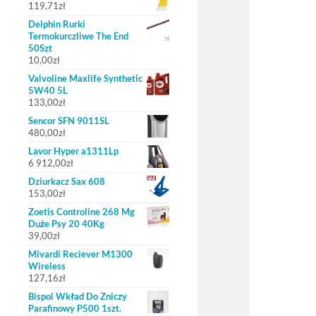
119,71
zł
Delphin Rurki
Termokurczliwe The End
50Szt
10,00
zł
Valvoline Maxlife Synthetic
5W40 5L
133,00
zł
Sencor SFN 9011SL
480,00
zł
Lavor Hyper a1311Lp
6 912,00
zł
Dziurkacz Sax 608
153,00
zł
Zoetis Controline 268 Mg
Duże Psy 20 40Kg
39,00
zł
Mivardi Reciever M1300
Wireless
127,16
zł
Bispol Wkład Do Zniczy
Parafinowy P500 1szt.