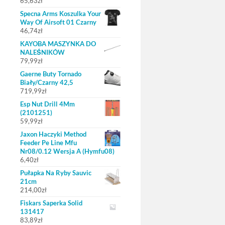
65,63
zł
Specna Arms Koszulka Your
Way Of Airsoft 01 Czarny
46,74
zł
KAYOBA MASZYNKA DO
NALEŚNIKÓW
79,99
zł
Gaerne Buty Tornado
Biały/Czarny 42,5
719,99
zł
Esp Nut Drill 4Mm
(2101251)
59,99
zł
Jaxon Haczyki Method
Feeder Pe Line Mfu
Nr08/0.12 Wersja A (Hymfu08)
6,40
zł
Pułapka Na Ryby Sauvic
21cm
214,00
zł
Fiskars Saperka Solid
131417
83,89
zł