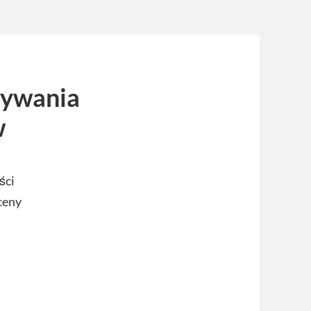
wywania
w
ści
ceny