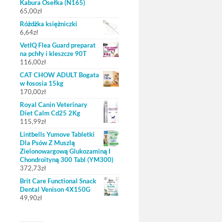
Kabura Osełka (N165)
65,00
zł
Różdżka księżniczki
6,64
zł
VetIQ Flea Guard preparat
na pchły i kleszcze 90T
116,00
zł
CAT CHOW ADULT Bogata
w łososia 15kg
170,00
zł
Royal Canin Veterinary
Diet Calm Cd25 2Kg
115,99
zł
Lintbells Yumove Tabletki
Dla Psów Z Muszlą
Zielonowargową Glukozaminą I
Chondroityną 300 Tabl (YM300)
372,73
zł
Brit Care Functional Snack
Dental Venison 4X150G
49,90
zł