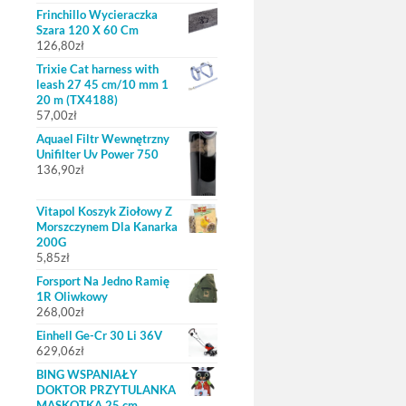
Frinchillo Wycieraczka
Szara 120 X 60 Cm
126,80
zł
Trixie Cat harness with
leash 27 45 cm/10 mm 1
20 m (TX4188)
57,00
zł
Aquael Filtr Wewnętrzny
Unifilter Uv Power 750
136,90
zł
Vitapol Koszyk Ziołowy Z
Morszczynem Dla Kanarka
200G
5,85
zł
Forsport Na Jedno Ramię
1R Oliwkowy
268,00
zł
Einhell Ge-Cr 30 Li 36V
629,06
zł
BING WSPANIAŁY
DOKTOR PRZYTULANKA
MASKOTKA 25 cm