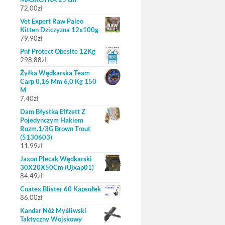
72,00
zł
Vet Expert Raw Paleo
Kitten Dziczyzna 12x100g
79,90
zł
Pnf Protect Obesite 12Kg
298,88
zł
Żyłka Wędkarska Team
Carp 0,16 Mm 6,0 Kg 150
M
7,40
zł
Dam Błystka Effzett Z
Pojedynczym Hakiem
Rozm.1/3G Brown Trout
(5130603)
11,99
zł
Jaxon Plecak Wędkarski
30X20X50Cm (Ujxap01)
84,49
zł
Coatex Blister 60 Kapsułek
86,00
zł
Kandar Nóż Myśliwski
Taktyczny Wojskowy