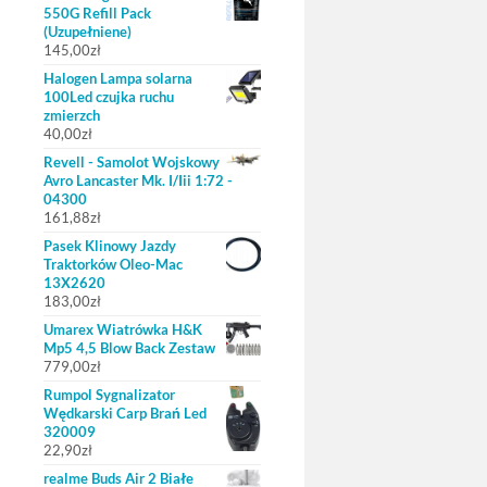
550G Refill Pack
(Uzupełniene)
145,00
zł
Halogen Lampa solarna
100Led czujka ruchu
zmierzch
40,00
zł
Revell - Samolot Wojskowy
Avro Lancaster Mk. I/Iii 1:72 -
04300
161,88
zł
Pasek Klinowy Jazdy
Traktorków Oleo-Mac
13X2620
183,00
zł
Umarex Wiatrówka H&K
Mp5 4,5 Blow Back Zestaw
779,00
zł
Rumpol Sygnalizator
Wędkarski Carp Brań Led
320009
22,90
zł
realme Buds Air 2 Białe