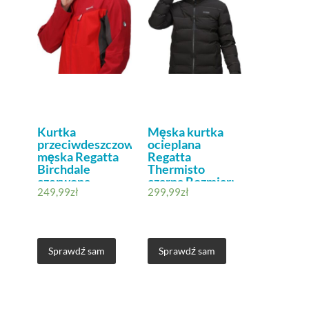
Kurtka
Męska kurtka
przeciwdeszczowa
ocieplana
męska Regatta
Regatta
Birchdale
Thermisto
czerwona
czarna Rozmiar:
249,99
zł
299,99
zł
Rozmiar: XL
XL
Sprawdź sam
Sprawdź sam