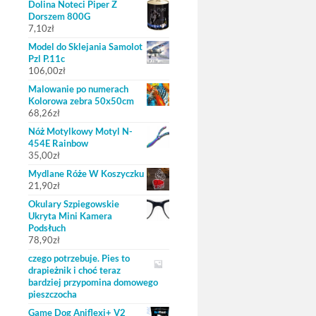
Dolina Noteci Piper Z
Dorszem 800G
7,10
zł
Model do Sklejania Samolot
Pzl P.11c
106,00
zł
Malowanie po numerach
Kolorowa zebra 50x50cm
68,26
zł
Nóż Motylkowy Motyl N-
454E Rainbow
35,00
zł
Mydlane Róże W Koszyczku
21,90
zł
Okulary Szpiegowskie
Ukryta Mini Kamera
Podsłuch
78,90
zł
czego potrzebuje. Pies to
drapieżnik i choć teraz
bardziej przypomina domowego
pieszczocha
Game Dog Aniflexi+ V2