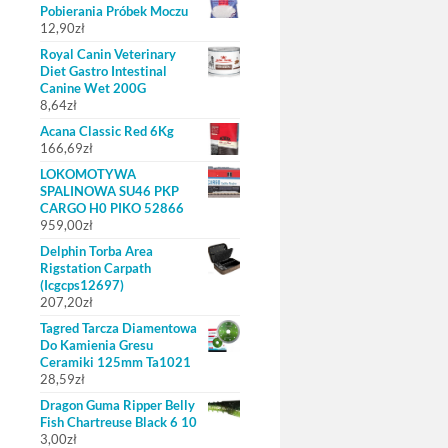
Pobierania Próbek Moczu
12,90
zł
Royal Canin Veterinary
Diet Gastro Intestinal
Canine Wet 200G
8,64
zł
Acana Classic Red 6Kg
166,69
zł
LOKOMOTYWA
SPALINOWA SU46 PKP
CARGO H0 PIKO 52866
959,00
zł
Delphin Torba Area
Rigstation Carpath
(Icgcps12697)
207,20
zł
Tagred Tarcza Diamentowa
Do Kamienia Gresu
Ceramiki 125mm Ta1021
28,59
zł
Dragon Guma Ripper Belly
Fish Chartreuse Black 6 10
3,00
zł