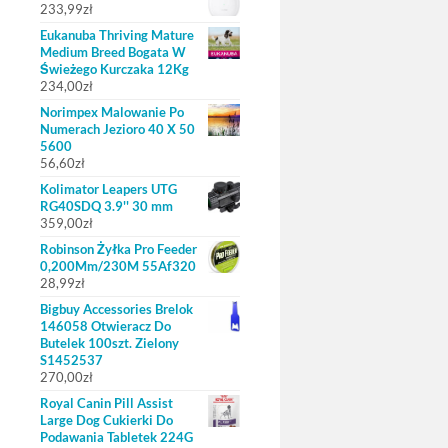
233,99
zł
Eukanuba Thriving Mature
Medium Breed Bogata W
Świeżego Kurczaka 12Kg
234,00
zł
Norimpex Malowanie Po
Numerach Jezioro 40 X 50
5600
56,60
zł
Kolimator Leapers UTG
RG40SDQ 3.9'' 30 mm
359,00
zł
Robinson Żyłka Pro Feeder
0,200Mm/230M 55Af320
28,99
zł
Bigbuy Accessories Brelok
146058 Otwieracz Do
Butelek 100szt. Zielony
S1452537
270,00
zł
Royal Canin Pill Assist
Large Dog Cukierki Do
Podawania Tabletek 224G