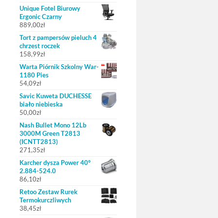
Unique Fotel Biurowy
Ergonic Czarny
889,00
zł
Tort z pampersów pieluch 4
chrzest roczek
158,99
zł
Warta Piórnik Szkolny War-
1180 Pies
54,09
zł
Savic Kuweta DUCHESSE
biało niebieska
50,00
zł
Nash Bullet Mono 12Lb
3000M Green T2813
(ICNTT2813)
271,35
zł
Karcher dysza Power 40°
2.884-524.0
86,10
zł
Retoo Zestaw Rurek
Termokurczliwych
38,45
zł