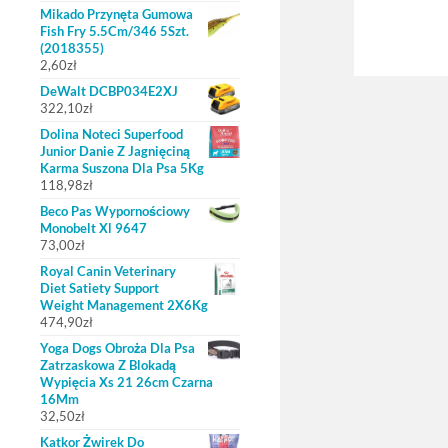
Mikado Przynęta Gumowa
Fish Fry 5.5Cm/346 5Szt.
(2018355)
2,60
zł
DeWalt DCBP034E2XJ
322,10
zł
Dolina Noteci Superfood
Junior Danie Z Jagnięciną
Karma Suszona Dla Psa 5Kg
118,98
zł
Beco Pas Wypornościowy
Monobelt Xl 9647
73,00
zł
Royal Canin Veterinary
Diet Satiety Support
Weight Management 2X6Kg
474,90
zł
Yoga Dogs Obroża Dla Psa
Zatrzaskowa Z Blokadą
Wypięcia Xs 21 26cm Czarna
16Mm
32,50
zł
Katkor Żwirek Do