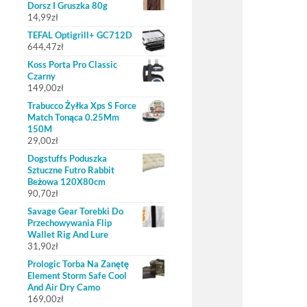
Dorsz I Gruszka 80g
14,99
zł
TEFAL Optigrill+ GC712D
644,47
zł
Koss Porta Pro Classic
Czarny
149,00
zł
Trabucco Żyłka Xps S Force
Match Tonąca 0.25Mm
150M
29,00
zł
Dogstuffs Poduszka
Sztuczne Futro Rabbit
Beżowa 120X80cm
90,70
zł
Savage Gear Torebki Do
Przechowywania Flip
Wallet Rig And Lure
31,90
zł
Prologic Torba Na Zanętę
Element Storm Safe Cool
And Air Dry Camo
169,00
zł