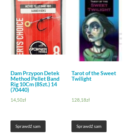
Dam Przypon Detek
Tarot of the Sweet
Method Pellet Band
Twilight
Rig 10Cm (8Szt.) 14
(70440)
14,50
zł
128,18
zł
Sprawdź sam
Sprawdź sam