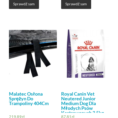
Sprawdź sam
Sprawdź sam
Malatec Osłona
Royal Canin Vet
Sprężyn Do
Neutered Junior
Trampoliny 404Cm
Medium Dog Dla
Młodych Psów
Kastrowanych 3,5kg
219,89
zł
87,81
zł