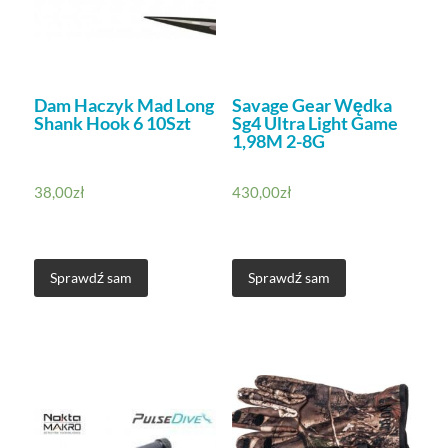
Dam Haczyk Mad Long
Savage Gear Wędka
Shank Hook 6 10Szt
Sg4 Ultra Light Game
1,98M 2-8G
38,00
zł
430,00
zł
Sprawdź sam
Sprawdź sam