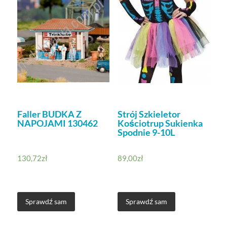
Faller BUDKA Z
Strój Szkieletor
NAPOJAMI 130462
Kościotrup Sukienka
Spodnie 9-10L
130,72
zł
89,00
zł
Sprawdź sam
Sprawdź sam