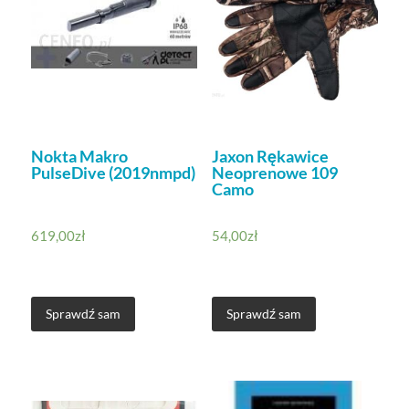
Nokta Makro
Jaxon Rękawice
PulseDive (2019nmpd)
Neoprenowe 109
Camo
619,00
zł
54,00
zł
Sprawdź sam
Sprawdź sam