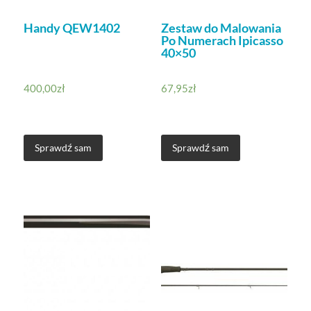
Handy QEW1402
Zestaw do Malowania
Po Numerach Ipicasso
40×50
400,00
zł
67,95
zł
Sprawdź sam
Sprawdź sam