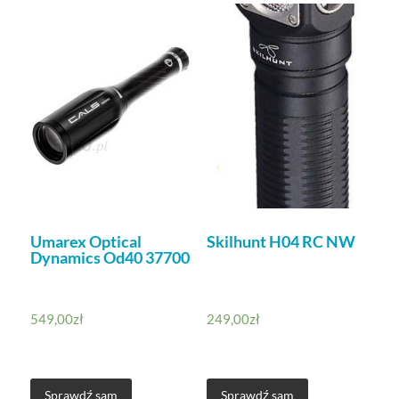
Umarex Optical
Skilhunt H04 RC NW
Dynamics Od40 37700
549,00
zł
249,00
zł
Sprawdź sam
Sprawdź sam