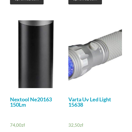
Nextool Ne20163
Varta Uv Led Light
150Lm
15638
74,00
zł
32,50
zł