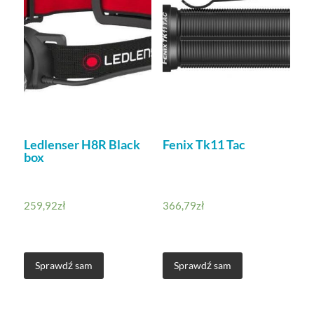
Ledlenser H8R Black
Fenix Tk11 Tac
box
259,92
zł
366,79
zł
Sprawdź sam
Sprawdź sam