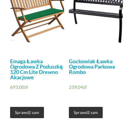
Emaga Ławka
Gockowiak Ławka
Ogrodowa Z Poduszką
Ogrodowa Parkowa
120 Cm Lite Drewno
Rombo
Akacjowe
693,00
zł
239,04
zł
Sprawdź sam
Sprawdź sam