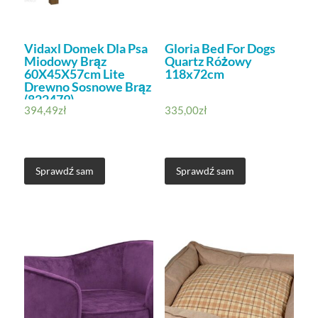
Vidaxl Domek Dla Psa
Gloria Bed For Dogs
Miodowy Brąz
Quartz Różowy
60X45X57cm Lite
118x72cm
Drewno Sosnowe Brąz
(822479)
394,49
zł
335,00
zł
Sprawdź sam
Sprawdź sam