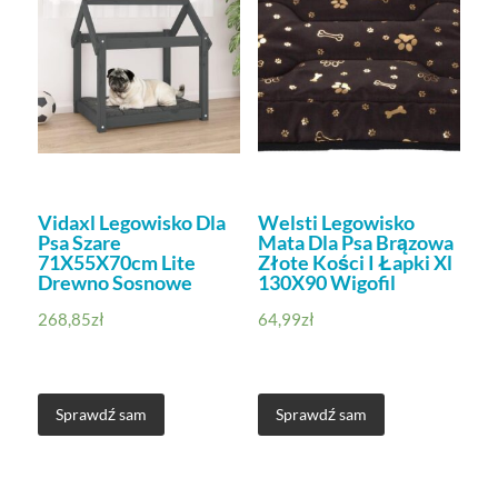
Vidaxl Legowisko Dla
Welsti Legowisko
Psa Szare
Mata Dla Psa Brązowa
71X55X70cm Lite
Złote Kości I Łapki Xl
Drewno Sosnowe
130X90 Wigofil
268,85
zł
64,99
zł
Sprawdź sam
Sprawdź sam