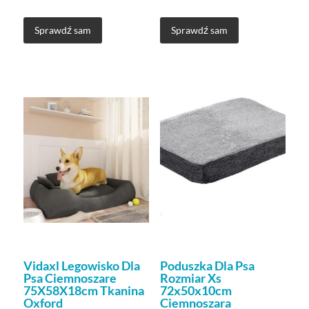
Sprawdź sam
Sprawdź sam
Vidaxl Legowisko Dla
Poduszka Dla Psa
Psa Ciemnoszare
Rozmiar Xs
75X58X18cm Tkanina
72x50x10cm
Oxford
Ciemnoszara