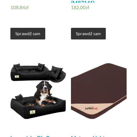
(M87141)
108,84
zł
182,00
zł
Sprawdź sam
Sprawdź sam