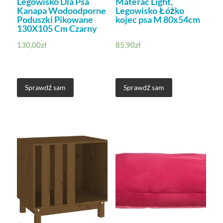
Legowisko Dla Psa
Materac Light,
Kanapa Wodoodporne
Legowisko Łóżko
Poduszki Pikowane
kojec psa M 80x54cm
130X105 Cm Czarny
130,00
zł
85,90
zł
Sprawdź sam
Sprawdź sam