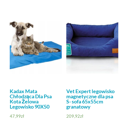
Kadax Mata
Vet Expert legowisko
Chłodząca Dla Psa
magnetyczne dla psa
Kota Żelowa
S- sofa 65x55cm
Legowisko 90X50
granatowy
47,99
zł
209,92
zł