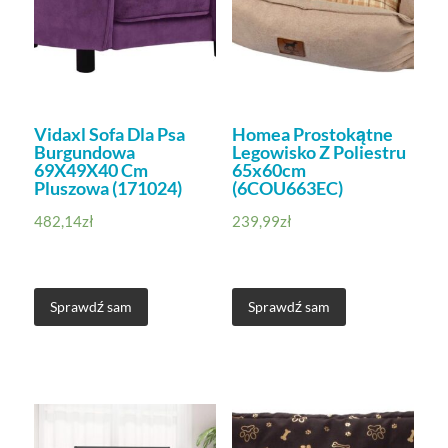
Vidaxl Sofa Dla Psa
Homea Prostokątne
Burgundowa
Legowisko Z Poliestru
69X49X40 Cm
65x60cm
Pluszowa (171024)
(6COU663EC)
482,14
zł
239,99
zł
Sprawdź sam
Sprawdź sam