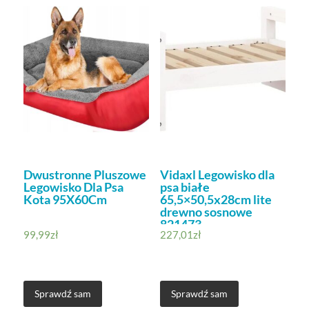
Dwustronne Pluszowe
Vidaxl Legowisko dla
Legowisko Dla Psa
psa białe
Kota 95X60Cm
65,5×50,5x28cm lite
drewno sosnowe
821473
99,99
zł
227,01
zł
Sprawdź sam
Sprawdź sam