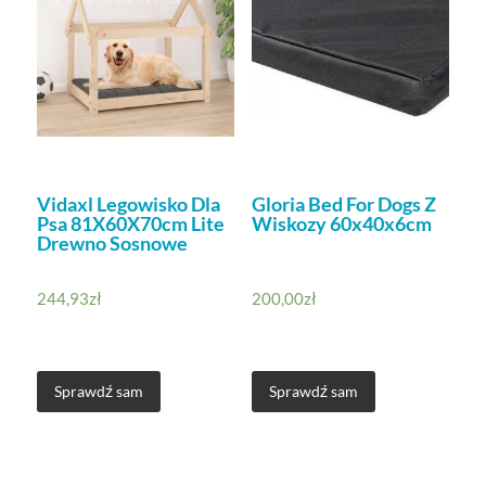
Vidaxl Legowisko Dla
Gloria Bed For Dogs Z
Psa 81X60X70cm Lite
Wiskozy 60x40x6cm
Drewno Sosnowe
244,93
zł
200,00
zł
Sprawdź sam
Sprawdź sam