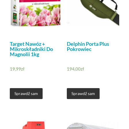
Target Nawóz +
Delphin Porta Plus
Mikroskładniki Do
Pokrowiec
Magnolii 1kg
19,99
zł
194,00
zł
Sprawdź sam
Sprawdź sam