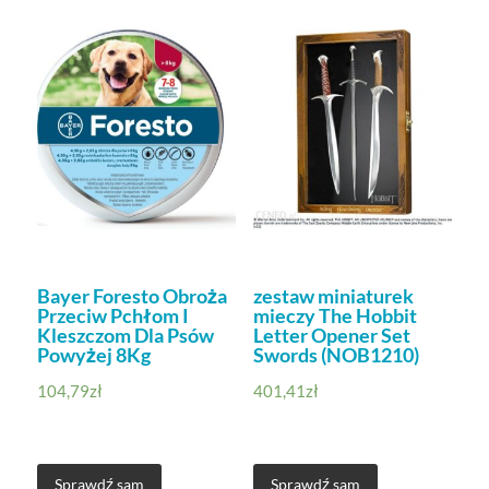
Bayer Foresto Obroża
zestaw miniaturek
Przeciw Pchłom I
mieczy The Hobbit
Kleszczom Dla Psów
Letter Opener Set
Powyżej 8Kg
Swords (NOB1210)
104,79
zł
401,41
zł
Sprawdź sam
Sprawdź sam