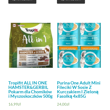
Tropifit ALL IN ONE
Purina One Adult Mini
HAMSTER&GERBIL
Fileciki W Sosie Z
Pokarm dla Chomików
Kurczakiem I Zieloną
i Myszoskoczków 500g
Fasolką 4x85G
16,99
zł
24,00
zł