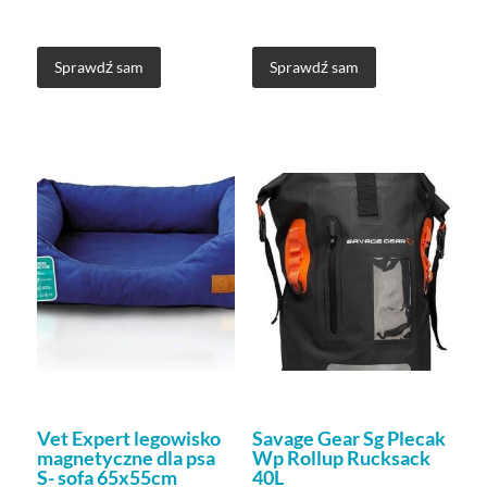
Sprawdź sam
Sprawdź sam
Vet Expert legowisko
Savage Gear Sg Plecak
magnetyczne dla psa
Wp Rollup Rucksack
S- sofa 65x55cm
40L