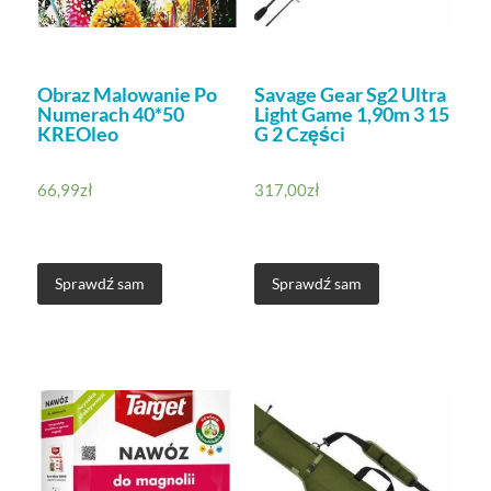
Obraz Malowanie Po
Savage Gear Sg2 Ultra
Numerach 40*50
Light Game 1,90m 3 15
KREOleo
G 2 Części
66,99
zł
317,00
zł
Sprawdź sam
Sprawdź sam