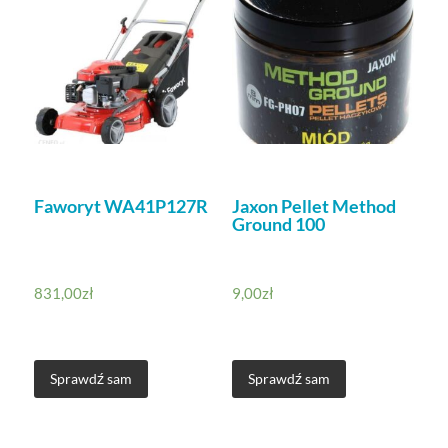
Faworyt WA41P127R
Jaxon Pellet Method
Ground 100
831,00
zł
9,00
zł
Sprawdź sam
Sprawdź sam