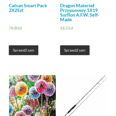
Catsan Smart Pack
Dragon Materiał
2X2Szt
Przyponowy 1X19
Surflon A.F.W. Self-
Made
78,80
zł
18,55
zł
Sprawdź sam
Sprawdź sam