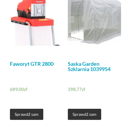
Faworyt GTR 2800
Saska Garden
Szklarnia 1039954
689,00
zł
398,77
zł
Sprawdź sam
Sprawdź sam