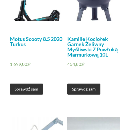
Motus Scooty 8.5 2020
Kamille Kociołek
Turkus
Garnek Żeliwny
Myśliwski Z Powłoką
Marmurkową 10L
1 699,00
zł
454,80
zł
Sprawdź sam
Sprawdź sam