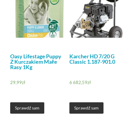
Oasy Lifestage Puppy
Karcher HD 7/20 G
Z Kurczakiem Małe
Classic 1.187-901.0
Rasy 1Kg
29,99
zł
6 682,59
zł
Sprawdź sam
Sprawdź sam