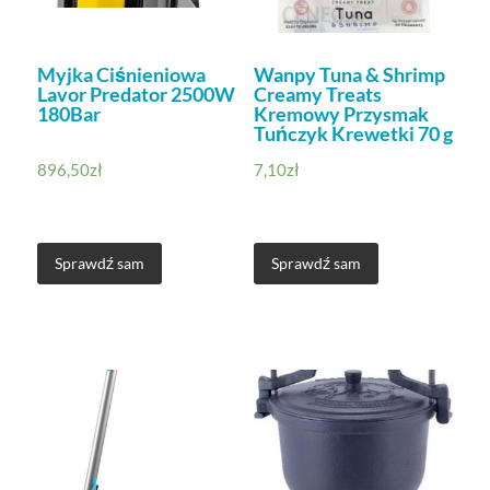
Myjka Ciśnieniowa
Wanpy Tuna & Shrimp
Lavor Predator 2500W
Creamy Treats
180Bar
Kremowy Przysmak
Tuńczyk Krewetki 70 g
896,50
zł
7,10
zł
Sprawdź sam
Sprawdź sam