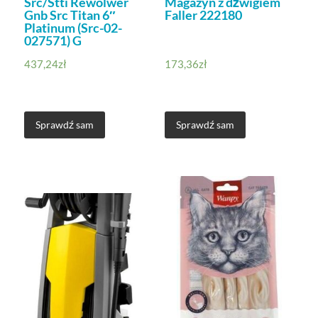
Src/Stti Rewolwer
Magazyn z dźwigiem
Gnb Src Titan 6″
Faller 222180
Platinum (Src-02-
027571) G
437,24
zł
173,36
zł
Sprawdź sam
Sprawdź sam