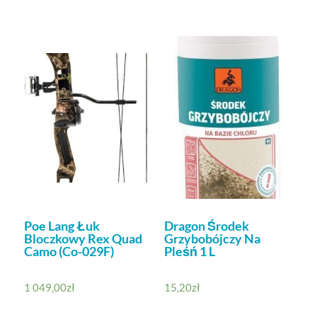
Poe Lang Łuk
Dragon Środek
Bloczkowy Rex Quad
Grzybobójczy Na
Camo (Co-029F)
Pleśń 1 L
1 049,00
zł
15,20
zł