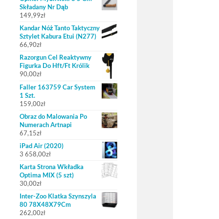
Składany Nr Dąb
149,99
zł
Kandar Nóż Tanto Taktyczny
Sztylet Kabura Etui (N277)
66,90
zł
Razorgun Cel Reaktywny
Figurka Do Hft/Ft Królik
90,00
zł
Faller 163759 Car System
1 Szt.
159,00
zł
Obraz do Malowania Po
Numerach Artnapi
67,15
zł
iPad Air (2020)
3 658,00
zł
Karta Strona Wkładka
Optima MIX (5 szt)
30,00
zł
Inter-Zoo Klatka Szynszyla
80 78X48X79Cm
262,00
zł