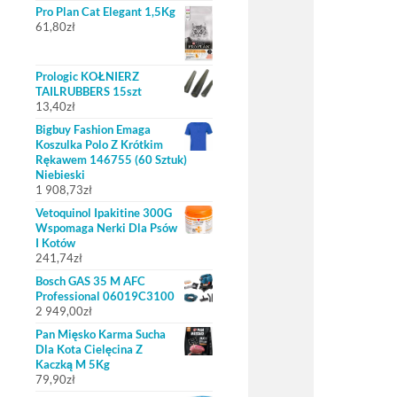
Pro Plan Cat Elegant 1,5Kg
61,80
zł
Prologic KOŁNIERZ
TAILRUBBERS 15szt
13,40
zł
Bigbuy Fashion Emaga
Koszulka Polo Z Krótkim
Rękawem 146755 (60 Sztuk)
Niebieski
1 908,73
zł
Vetoquinol Ipakitine 300G
Wspomaga Nerki Dla Psów
I Kotów
241,74
zł
Bosch GAS 35 M AFC
Professional 06019C3100
2 949,00
zł
Pan Mięsko Karma Sucha
Dla Kota Cielęcina Z
Kaczką M 5Kg
79,90
zł