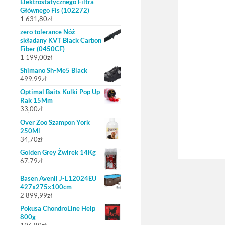
Elektrostatycznego Filtra
Głównego Fis (102272)
1 631,80
zł
zero tolerance Nóż
składany KVT Black Carbon
Fiber (0450CF)
1 199,00
zł
Shimano Sh-Me5 Black
499,99
zł
Optimal Baits Kulki Pop Up
Rak 15Mm
33,00
zł
Over Zoo Szampon York
250Ml
34,70
zł
Golden Grey Żwirek 14Kg
67,79
zł
Basen Avenli J-L12024EU
427x275x100cm
2 899,99
zł
Pokusa ChondroLine Help
800g