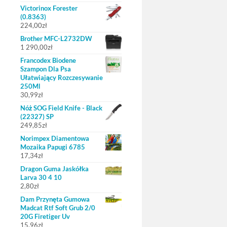
Victorinox Forester
(0.8363)
224,00
zł
Brother MFC-L2732DW
1 290,00
zł
Francodex Biodene
Szampon Dla Psa
Ułatwiający Rozczesywanie
250Ml
30,99
zł
Nóż SOG Field Knife - Black
(22327) SP
249,85
zł
Norimpex Diamentowa
Mozaika Papugi 6785
17,34
zł
Dragon Guma Jaskółka
Larva 30 4 10
2,80
zł
Dam Przynęta Gumowa
Madcat Rtf Soft Grub 2/0
20G Firetiger Uv
15,96
zł