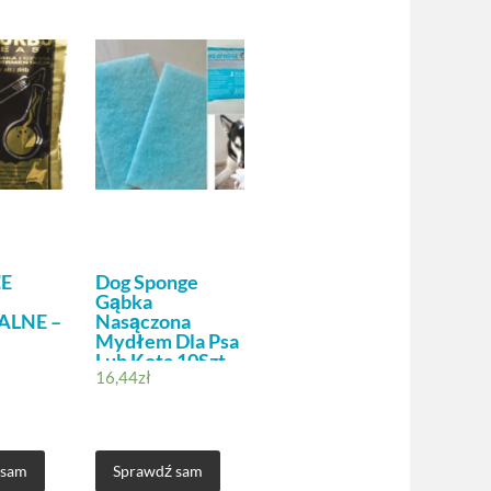
E
Dog Sponge
Gąbka
ALNE –
Nasączona
Mydłem Dla Psa
Lub Kota 10Szt.
16,44
zł
 sam
Sprawdź sam