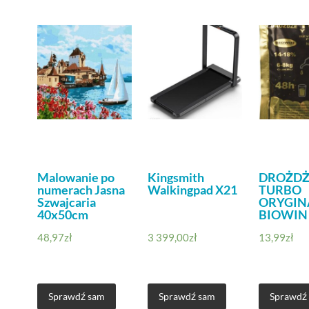
Malowanie po
Kingsmith
DROŻDŻ
numerach Jasna
Walkingpad X21
TURBO
Szwajcaria
ORYGIN
40x50cm
BIOWIN
48,97
zł
3 399,00
zł
13,99
zł
Sprawdź sam
Sprawdź sam
Sprawdź