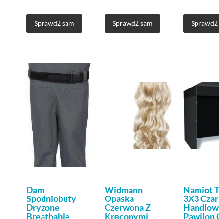
Sprawdź sam
Sprawdź sam
Sprawdź
Dam
Widmann
Namiot T
Spodniobuty
Opaska
3X3 Czar
Dryzone
Czerwona Z
Handlow
Breathable
Kręconymi
Pawilon 