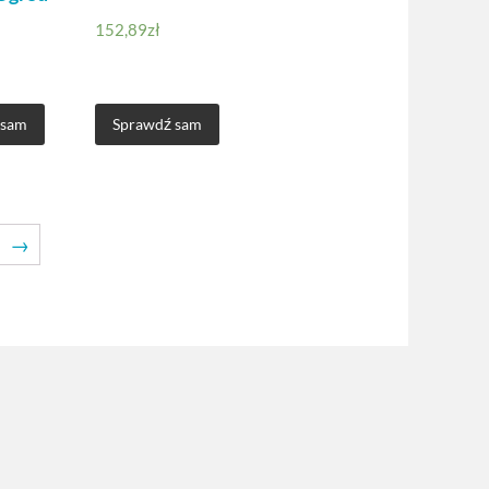
152,89
zł
 sam
Sprawdź sam
→