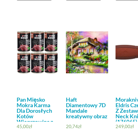
Pan Mięsko
Haft
Morakni
Mokra Karma
Diamentowy 7D
Eldris C
Dla Dorosłych
Mandale
Z Zesta
Kotów
kreatywny obraz
Neck Kni
Wieprzowina z
(176065)
45,00
zł
20,74
zł
249,00
zł
Jeleniem 6 x 400
g