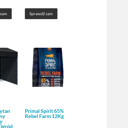
 sam
Sprawdź sam
ytan
Primal Spirit 65%
ny
Rebel Farm 12Kg
y
Ogród