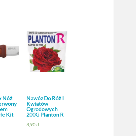
v Nóż
Nawóz Do Róż I
zerwony
Kwiatów
wem
Ogrodowych
fe Kit
200G Planton R
8,90
zł