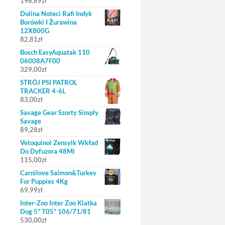
196,89
zł
Dolina Noteci Rafi Indyk
Borówki I Żurawina
12X800G
82,81
zł
Bosch EasyAquatak 110
06008A7F00
329,00
zł
STRÓJ PSI PATROL
TRACKER 4-6L
83,00
zł
Savage Gear Szorty Simply
Savage
89,28
zł
Vetoquinol Zensylk Wkład
Do Dyfuzora 48Ml
115,00
zł
Carnilove Salmon&Turkey
For Puppies 4Kg
69,99
zł
Inter-Zoo Inter Zoo Klatka
Dog 5" T05" 106/71/81
530,00
zł