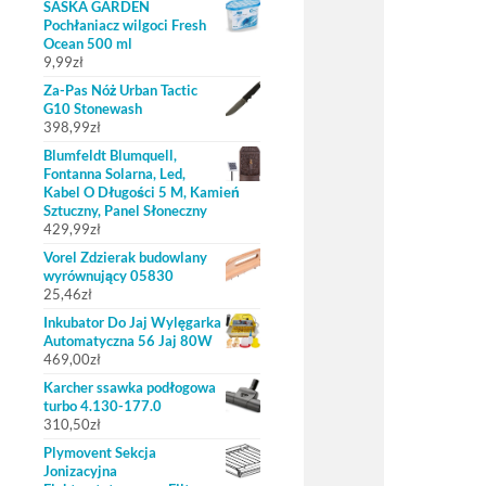
SASKA GARDEN
Pochłaniacz wilgoci Fresh
Ocean 500 ml
9,99
zł
Za-Pas Nóż Urban Tactic
G10 Stonewash
398,99
zł
Blumfeldt Blumquell,
Fontanna Solarna, Led,
Kabel O Długości 5 M, Kamień
Sztuczny, Panel Słoneczny
429,99
zł
Vorel Zdzierak budowlany
wyrównujący 05830
25,46
zł
Inkubator Do Jaj Wylęgarka
Automatyczna 56 Jaj 80W
469,00
zł
Karcher ssawka podłogowa
turbo 4.130-177.0
310,50
zł
Plymovent Sekcja
Jonizacyjna