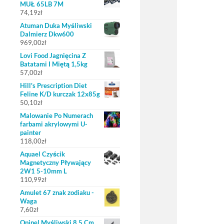
MUŁ 65LB 7M
74,19
zł
Atuman Duka Myśliwski
Dalmierz Dkw600
969,00
zł
Lovi Food Jagnięcina Z
Batatami I Miętą 1,5kg
57,00
zł
Hill's Prescription Diet
Feline K/D kurczak 12x85g
50,10
zł
Malowanie Po Numerach
farbami akrylowymi U-
painter
118,00
zł
Aquael Czyścik
Magnetyczny Pływający
2W1 5-10mm L
110,99
zł
Amulet 67 znak zodiaku -
Waga
7,60
zł
Opinel Myśliwski 8 5 Cm