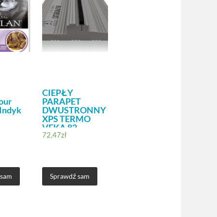
CIEPŁY
our
PARAPET
 Indyk
DWUSTRONNY
XPS TERMO
VEKA 82
72,47
zł
PMXPSVEKA82
 sam
Sprawdź sam