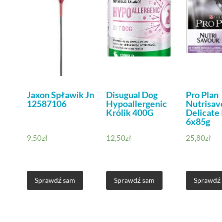
Jaxon Spławik Jn
Disugual Dog
Pro Plan
12587106
Hypoallergenic
Nutrisav
Królik 400G
Delicate
6x85g
9,50
zł
12,50
zł
25,80
zł
Sprawdź sam
Sprawdź sam
Sprawdź