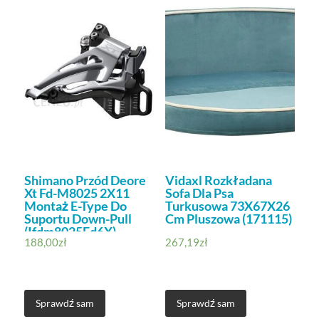
Shimano Przód Deore
Vidaxl Rozkładana
Xt Fd-M8025 2X11
Sofa Dla Psa
Montaż E-Type Do
Turkusowa 73X67X26
Suportu Down-Pull
Cm Pluszowa (171115)
(Ifdm8025Ed6X)
188,00
zł
267,19
zł
Sprawdź sam
Sprawdź sam