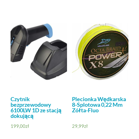
Czytnik
Plecionka Wędkarska
bezprzewodowy
8-Splotowa 0,22 Mm
6100LW 1D ze stacją
Zółta-Fluo
dokującą
199,00
zł
29,99
zł