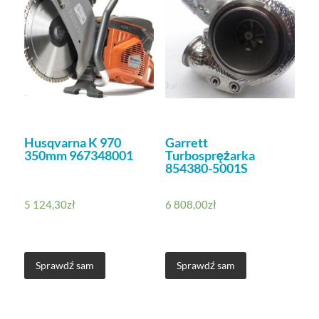
Husqvarna K 970
Garrett
350mm 967348001
Turbosprężarka
854380-5001S
5 124,30
zł
6 808,00
zł
Sprawdź sam
Sprawdź sam