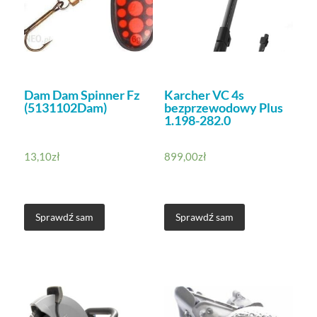
Dam Dam Spinner Fz
Karcher VC 4s
(5131102Dam)
bezprzewodowy Plus
1.198-282.0
13,10
zł
899,00
zł
Sprawdź sam
Sprawdź sam