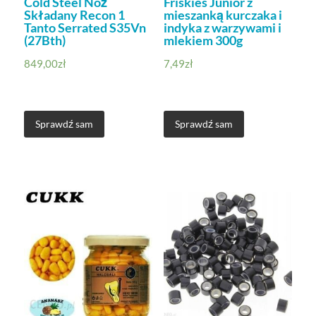
Cold Steel Nóż
Friskies Junior z
Składany Recon 1
mieszanką kurczaka i
Tanto Serrated S35Vn
indyka z warzywami i
(27Bth)
mlekiem 300g
849,00
zł
7,49
zł
Sprawdź sam
Sprawdź sam