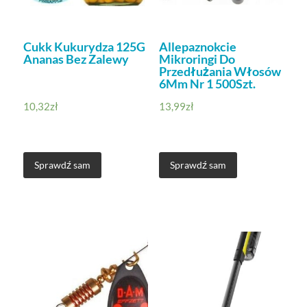
Cukk Kukurydza 125G
Allepaznokcie
Ananas Bez Zalewy
Mikroringi Do
Przedłużania Włosów
6Mm Nr 1 500Szt.
10,32
zł
13,99
zł
Sprawdź sam
Sprawdź sam