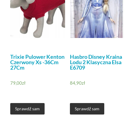
Trixie Pulower Kenton
Hasbro Disney Kraina
Czerwony Xs -36Cm
Lodu 2 Klasyczna Elsa
27Cm
E6709
79,00
zł
84,90
zł
Sprawdź sam
Sprawdź sam