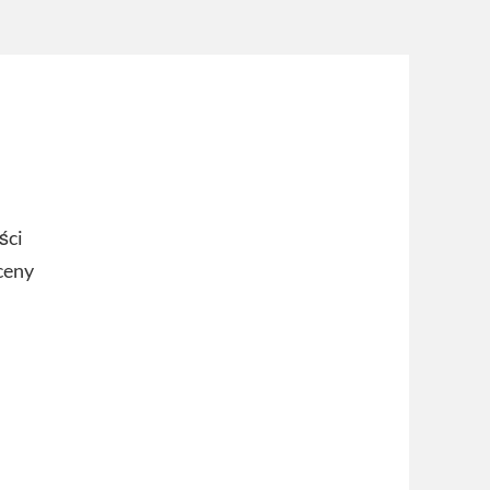
ści
ceny