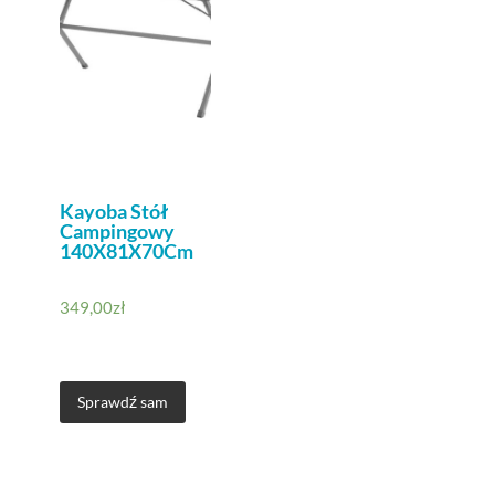
Kayoba Stół
Campingowy
140X81X70Cm
349,00
zł
Sprawdź sam