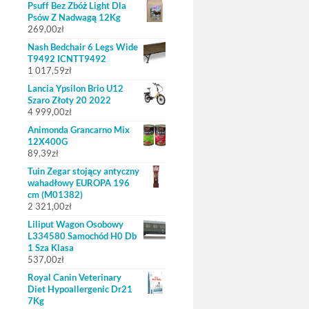
Psuff Bez Zbóż Light Dla
Psów Z Nadwagą 12Kg
269,00
zł
Nash Bedchair 6 Legs Wide
T9492 ICNTT9492
1 017,59
zł
Lancia Ypsilon Brio U12
Szaro Złoty 20 2022
4 999,00
zł
Animonda Grancarno Mix
12X400G
89,39
zł
Tuin Zegar stojący antyczny
wahadłowy EUROPA 196
cm (M01382)
2 321,00
zł
Liliput Wagon Osobowy
L334580 Samochód H0 Db
1 Sza Klasa
537,00
zł
Royal Canin Veterinary
Diet Hypoallergenic Dr21
7Kg