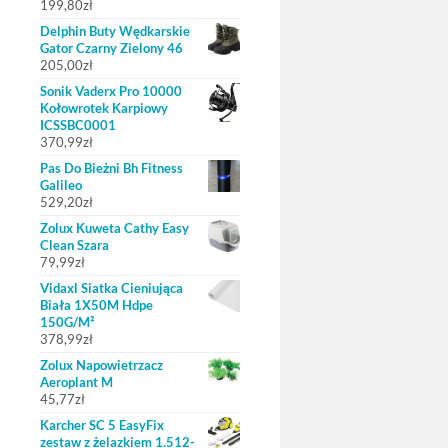
199,80
zł
Delphin Buty Wędkarskie
Gator Czarny Zielony 46
205,00
zł
Sonik Vaderx Pro 10000
Kołowrotek Karpiowy
ICSSBC0001
370,99
zł
Pas Do Bieżni Bh Fitness
Galileo
529,20
zł
Zolux Kuweta Cathy Easy
Clean Szara
79,99
zł
Vidaxl Siatka Cieniująca
Biała 1X50M Hdpe
150G/M²
378,99
zł
Zolux Napowietrzacz
Aeroplant M
45,77
zł
Karcher SC 5 EasyFix
zestaw z żelazkiem 1.512-