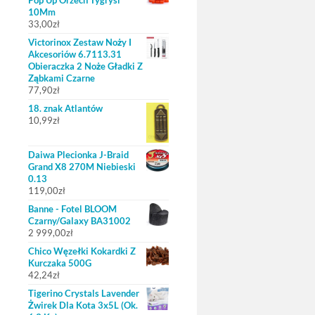
Pop Up Orzech Tygrysi
10Mm
33,00
zł
Victorinox Zestaw Noży I
Akcesoriów 6.7113.31
Obieraczka 2 Noże Gładki Z
Ząbkami Czarne
77,90
zł
18. znak Atlantów
10,99
zł
Daiwa Plecionka J-Braid
Grand X8 270M Niebieski
0.13
119,00
zł
Banne - Fotel BLOOM
Czarny/Galaxy BA31002
2 999,00
zł
Chico Węzełki Kokardki Z
Kurczaka 500G
42,24
zł
Tigerino Crystals Lavender
Żwirek Dla Kota 3x5L (Ok.