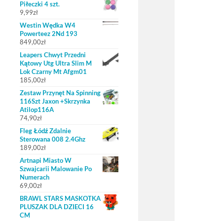
Piłeczki 4 szt.
9,99
zł
Westin Wędka W4
Powerteez 2Nd 193
849,00
zł
Leapers Chwyt Przedni
Kątowy Utg Ultra Slim M
Lok Czarny Mt Afgm01
185,00
zł
Zestaw Przynęt Na Spinning
116Szt Jaxon +Skrzynka
Atilop116A
74,90
zł
Fleg Łódź Zdalnie
Sterowana 008 2.4Ghz
189,00
zł
Artnapi Miasto W
Szwajcarii Malowanie Po
Numerach
69,00
zł
BRAWL STARS MASKOTKA
PLUSZAK DLA DZIECI 16
CM