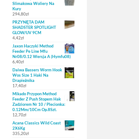
Slimakowa Woliery Na
Kury
294,80
zł
PRZYNĘTA DAM
SHADSTER SPOTLIGHT
GLOW/UV 9CM
4,42
zł
Jaxon Haczyki Method
Feeder Pe Line Mfu
Nr08/0.12 Wersja A (Hymfu08)
6,40
zł
Daiwa Bassers Worm Hook
Wos Size 1 Haki Na
Drapieżnika
17,40
zł
Mikado Przypon Method
Feeder Z Push Stopem Hak
Zadziorem Nr 10 / Plecionka:
0.12Mm/10Cm Op.8Szt.
12,70
zł
Acana Classics Wild Coast
2X6Kg
335,20
zł