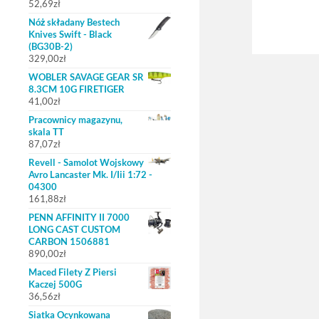
52,69
zł
Nóż składany Bestech
Knives Swift - Black
(BG30B-2)
329,00
zł
WOBLER SAVAGE GEAR SR
8.3CM 10G FIRETIGER
41,00
zł
Pracownicy magazynu,
skala TT
87,07
zł
Revell - Samolot Wojskowy
Avro Lancaster Mk. I/Iii 1:72 -
04300
161,88
zł
PENN AFFINITY II 7000
LONG CAST CUSTOM
CARBON 1506881
890,00
zł
Maced Filety Z Piersi
Kaczej 500G
36,56
zł
Siatka Ocynkowana