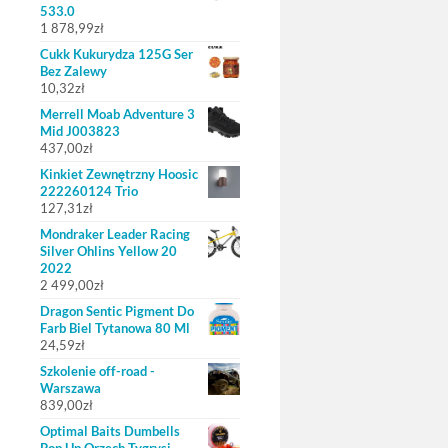
533.0
1 878,99
zł
Cukk Kukurydza 125G Ser
Bez Zalewy
10,32
zł
Merrell Moab Adventure 3
Mid J003823
437,00
zł
Kinkiet Zewnętrzny Hoosic
222260124 Trio
127,31
zł
Mondraker Leader Racing
Silver Ohlins Yellow 20
2022
2 499,00
zł
Dragon Sentic Pigment Do
Farb Biel Tytanowa 80 Ml
24,59
zł
Szkolenie off-road -
Warszawa
839,00
zł
Optimal Baits Dumbells