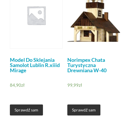
Model Do Sklejania
Norimpex Chata
Samolot Lublin R.xiiid
Turystyczna
Mirage
Drewniana W-40
84,90
zł
99,99
zł
Sprawdź sam
Sprawdź sam