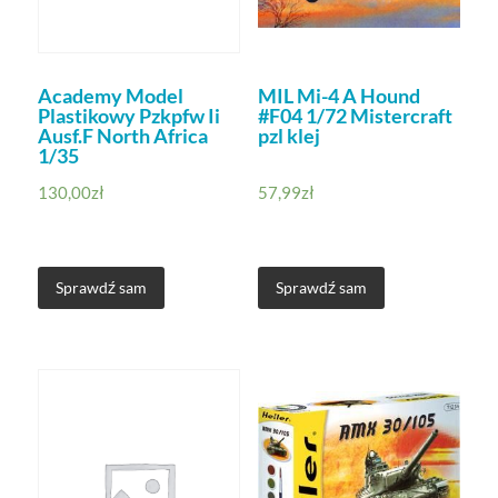
Academy Model
MIL Mi-4 A Hound
Plastikowy Pzkpfw Ii
#F04 1/72 Mistercraft
Ausf.F North Africa
pzl klej
1/35
130,00
zł
57,99
zł
Sprawdź sam
Sprawdź sam