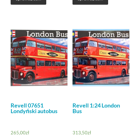
Revell 07651
Revell 1:24 London
Londyński autobus
Bus
265,00
zł
313,50
zł