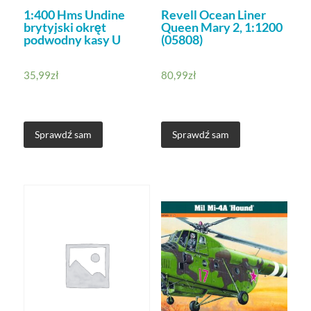
1:400 Hms Undine
Revell Ocean Liner
brytyjski okręt
Queen Mary 2, 1:1200
podwodny kasy U
(05808)
35,99
zł
80,99
zł
Sprawdź sam
Sprawdź sam