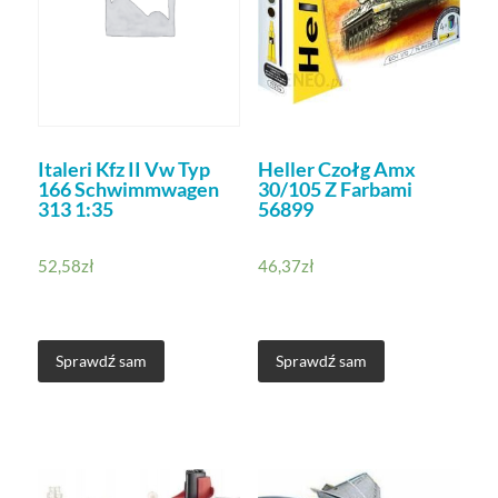
Italeri Kfz II Vw Typ
Heller Czołg Amx
166 Schwimmwagen
30/105 Z Farbami
313 1:35
56899
52,58
zł
46,37
zł
Sprawdź sam
Sprawdź sam