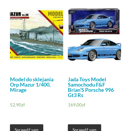
Model do sklejania
Jada Toys Model
Orp Mazur 1/400,
Samochodu F&F
Mirage
Brian’S Porsche 996
Gt3 Rs
52,90
zł
169,00
zł
Sprawdź sam
Sprawdź sam