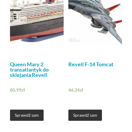
Queen Mary 2
Revell F-14 Tomcat
transatlantyk do
sklejania Revell
80,99
zł
46,34
zł
Sprawdź sam
Sprawdź sam