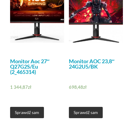
Monitor Aoc 27″
Monitor AOC 23,8″
Q27G2S/Eu
24G2U5/BK
(2_465314)
1 344,87
zł
698,48
zł
Sprawdź sam
Sprawdź sam