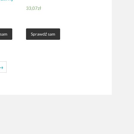
33,07
zł
 sam
Sprawdź sam
→