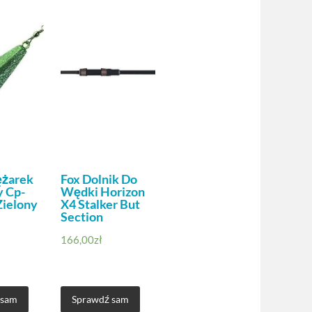
ężarek
Fox Dolnik Do
 Cp-
Wędki Horizon
Zielony
X4 Stalker But
Section
166,00
zł
 sam
Sprawdź sam