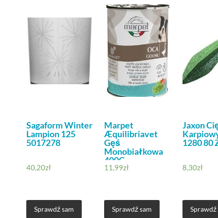
Sagaform Winter
Marpet
Jaxon Ci
Lampion 125
Æquilibriavet
Karpiowy
5017278
Gęś
1280 80 
Monobiałkowa
400G
40,20
zł
11,99
zł
8,30
zł
Sprawdź sam
Sprawdź sam
Sprawdź