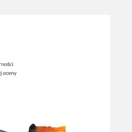
rności
ej oceny