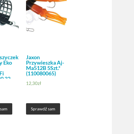
szyczek
Jaxon
y Eko
Przywieszka Aj-
Ma512B 5Szt.*
Fi
(110080065)
0 32
12,30
zł
 sam
Sprawdź sam