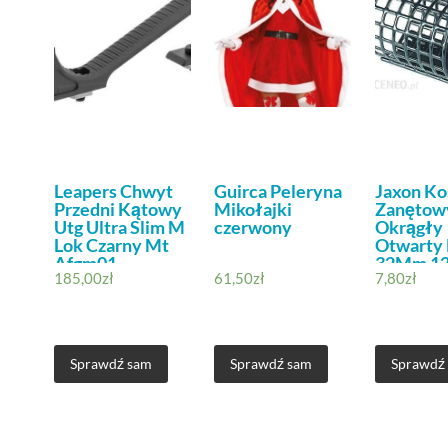
Leapers Chwyt
Guirca Peleryna
Jaxon Ko
Przedni Kątowy
Mikołajki
Zanętow
Utg Ultra Slim M
czerwony
Okrągły
Lok Czarny Mt
Otwarty 
Afgm01
32Mm 12
185,00
zł
61,50
zł
7,80
zł
Sprawdź sam
Sprawdź sam
Sprawdź