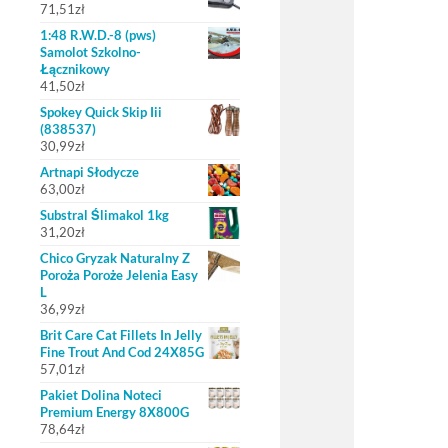
71,51
zł
1:48 R.W.D.-8 (pws)
Samolot Szkolno-
Łącznikowy
41,50
zł
Spokey Quick Skip Iii
(838537)
30,99
zł
Artnapi Słodycze
63,00
zł
Substral Ślimakol 1kg
31,20
zł
Chico Gryzak Naturalny Z
Poroża Poroże Jelenia Easy
L
36,99
zł
Brit Care Cat Fillets In Jelly
Fine Trout And Cod 24X85G
57,01
zł
Pakiet Dolina Noteci
Premium Energy 8X800G
78,64
zł