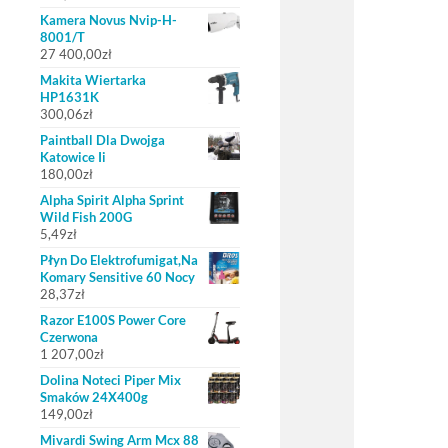
Kamera Novus Nvip-H-
8001/T
27 400,00
zł
Makita Wiertarka
HP1631K
300,06
zł
Paintball Dla Dwojga
Katowice Ii
180,00
zł
Alpha Spirit Alpha Sprint
Wild Fish 200G
5,49
zł
Płyn Do Elektrofumigat,Na
Komary Sensitive 60 Nocy
28,37
zł
Razor E100S Power Core
Czerwona
1 207,00
zł
Dolina Noteci Piper Mix
Smaków 24X400g
149,00
zł
Mivardi Swing Arm Mcx 88