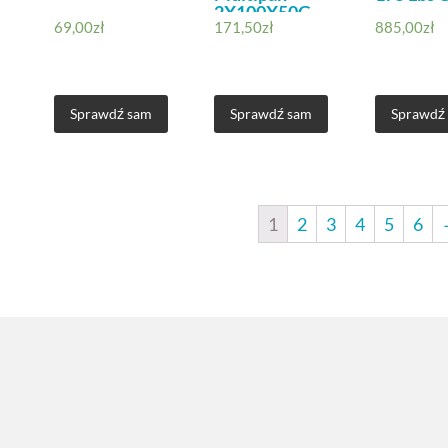
2X100X50G
69,00
zł
171,50
zł
885,00
zł
Sprawdź sam
Sprawdź sam
Sprawdź
1
2
3
4
5
6