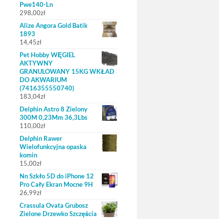
Pwe140-Ln
298,00
zł
Alize Angora Gold Batik
1893
14,45
zł
Pet Hobby WĘGIEL
AKTYWNY
GRANULOWANY 15KG WKŁAD
DO AKWARIUM
(7416355550740)
183,04
zł
Delphin Astro 8 Zielony
300M 0,23Mm 36,3Lbs
110,00
zł
Delphin Rawer
Wielofunkcyjna opaska
komin
15,00
zł
Nn Szkło 5D do iPhone 12
Pro Cały Ekran Mocne 9H
26,99
zł
Crassula Ovata Grubosz
Zielone Drzewko Szczęścia