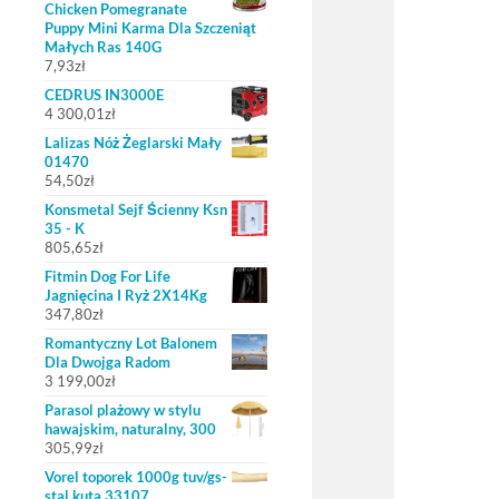
Chicken Pomegranate
Puppy Mini Karma Dla Szczeniąt
Małych Ras 140G
7,93
zł
CEDRUS IN3000E
4 300,01
zł
Lalizas Nóż Żeglarski Mały
01470
54,50
zł
Konsmetal Sejf Ścienny Ksn
35 - K
805,65
zł
Fitmin Dog For Life
Jagnięcina I Ryż 2X14Kg
347,80
zł
Romantyczny Lot Balonem
Dla Dwojga Radom
3 199,00
zł
Parasol plażowy w stylu
hawajskim, naturalny, 300
305,99
zł
Vorel toporek 1000g tuv/gs-
stal kuta 33107