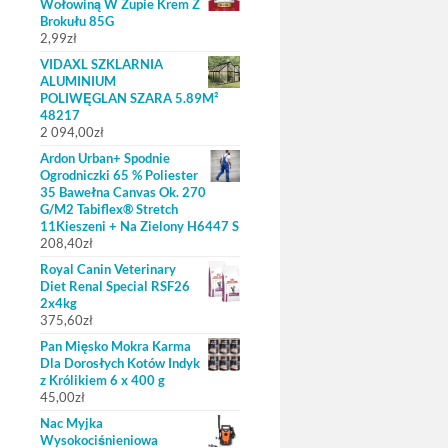
Wołowiną W Zupie Krem Z
Brokułu 85G
2,99
zł
VIDAXL SZKLARNIA
ALUMINIUM
POLIWĘGLAN SZARA 5.89M²
48217
2 094,00
zł
Ardon Urban+ Spodnie
Ogrodniczki 65 % Poliester
35 Bawełna Canvas Ok. 270
G/M2 Tabiflex® Stretch
11Kieszeni + Na Zielony H6447 S
208,40
zł
Royal Canin Veterinary
Diet Renal Special RSF26
2x4kg
375,60
zł
Pan Mięsko Mokra Karma
Dla Dorosłych Kotów Indyk
z Królikiem 6 x 400 g
45,00
zł
Nac Myjka
Wysokociśnieniowa