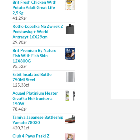
Brit Fresh Chicken With
Potato Adult Great Life
2,5Kg
41,29
zł
Rotho Łopatka Na Żwirek Z
Podstawką + Worki
Antracyt 16X29cm
29,90
zł
Brit Premium By Nature
Fish With Fish Skin
12X800G
95,52
zł
Esbit Insulated Bottle
750Ml Steel
125,38
zł
Aquael Platinium Heater
Grzałka Elektroniczna
150W
78,46
zł
Tamiya Japanese Battleship
Yamato 78030
420,71
zł
Club 4 Paws Paski Z