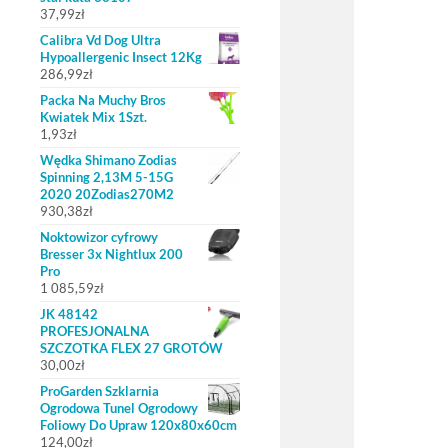
37,99
zł
Calibra Vd Dog Ultra
Hypoallergenic Insect 12Kg
286,99
zł
Packa Na Muchy Bros
Kwiatek Mix 1Szt.
1,93
zł
Wędka Shimano Zodias
Spinning 2,13M 5-15G
2020 20Zodias270M2
930,38
zł
Noktowizor cyfrowy
Bresser 3x Nightlux 200
Pro
1 085,59
zł
JK 48142
PROFESJONALNA
SZCZOTKA FLEX 27 GROTÓW
30,00
zł
ProGarden Szklarnia
Ogrodowa Tunel Ogrodowy
Foliowy Do Upraw 120x80x60cm
124,00
zł