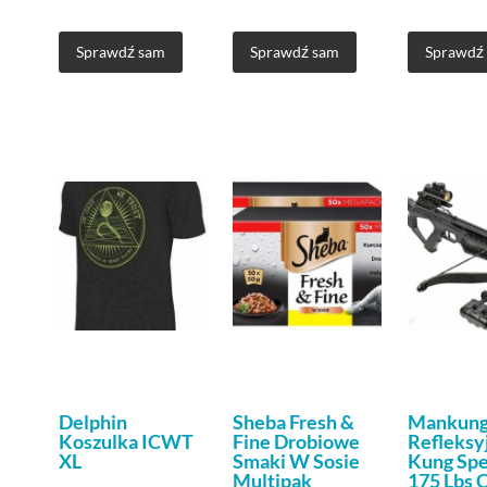
Sprawdź sam
Sprawdź sam
Sprawdź
Delphin
Sheba Fresh &
Mankung
Koszulka ICWT
Fine Drobiowe
Refleksy
XL
Smaki W Sosie
Kung Spe
Multipak
175 Lbs 