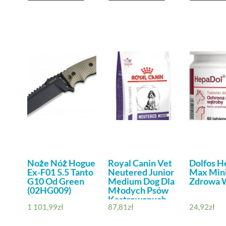
Noże Nóż Hogue
Royal Canin Vet
Dolfos H
Ex-F01 5.5 Tanto
Neutered Junior
Max Mini
G10 Od Green
Medium Dog Dla
Zdrowa 
(02HG009)
Młodych Psów
Kastrowanych
1 101,99
zł
87,81
zł
24,92
zł
3,5kg