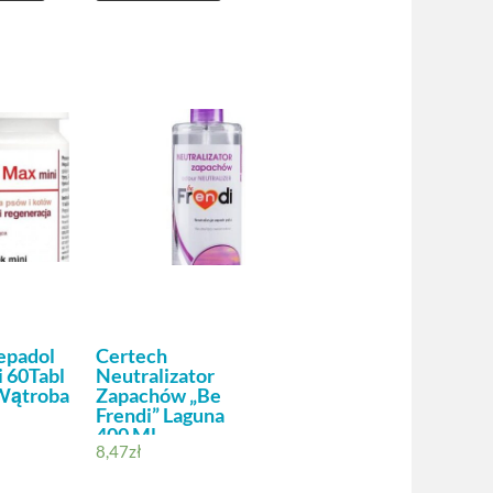
epadol
Certech
 60Tabl
Neutralizator
Wątroba
Zapachów „Be
Frendi” Laguna
400 Ml
8,47
zł