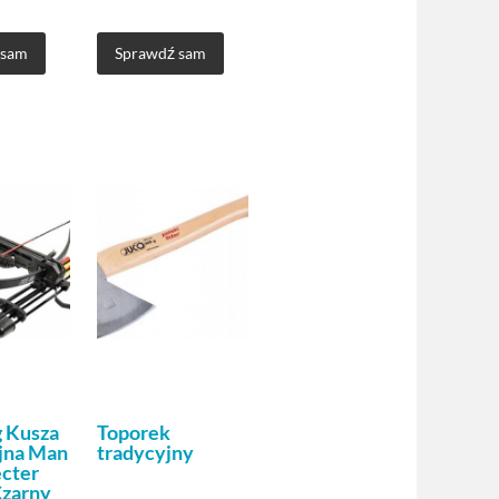
 sam
Sprawdź sam
 Kusza
Toporek
jna Man
tradycyjny
cter
Czarny