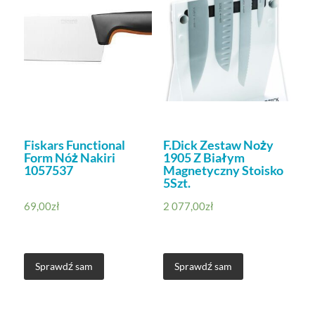
Fiskars Functional
F.Dick Zestaw Noży
Form Nóż Nakiri
1905 Z Białym
1057537
Magnetyczny Stoisko
5Szt.
69,00
zł
2 077,00
zł
Sprawdź sam
Sprawdź sam