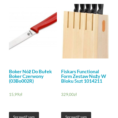
Boker Nóż Do Bułek
Fiskars Functional
Boker Czerwony
Form Zestaw Noży W
(03Bo002R)
Bloku 5szt 1014211
15,99
zł
329,00
zł
Sprawdź sam
Sprawdź sam